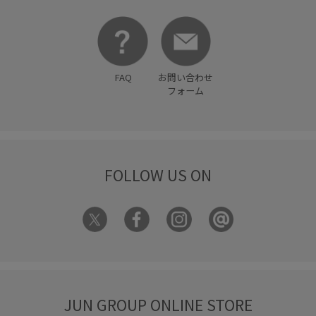
上品
伸縮性
冷んやり
夏の機能素材アイテム
女性らしいスタイル
快適
抜け感
接触冷感
春夏
毛玉になりにくい
細見え
通勤用
FAQ
お問い合わせ
フォーム
FOLLOW US ON
JUN GROUP ONLINE STORE