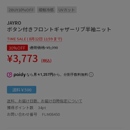
2BUY10%OFF
接触冷感
UVカット
JAYRO
ボタン付きフロントギャザーリブ半袖ニット
TIME SALE ( 8月12日 11:59 まで)
30%OFF
通常価格:
¥5,390
¥3,773
(税込)
なら
月々1,257円
から。分割手数料無料
送料￥500
送料、お届け日数、お届け日時指定について
獲得ポイント数
34pt
お問い合わせ番号 FLM06450