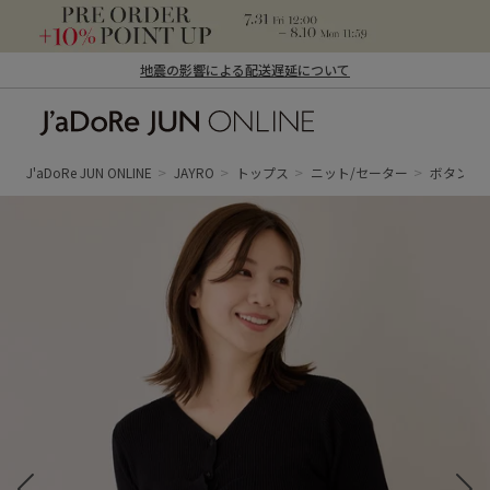
地震の影響による配送遅延について
J'aDoRe JUN ONLINE（ジャドール ジュ
ン オンライン）
J'aDoRe JUN ONLINE
JAYRO
トップス
ニット/セーター
ボタン付