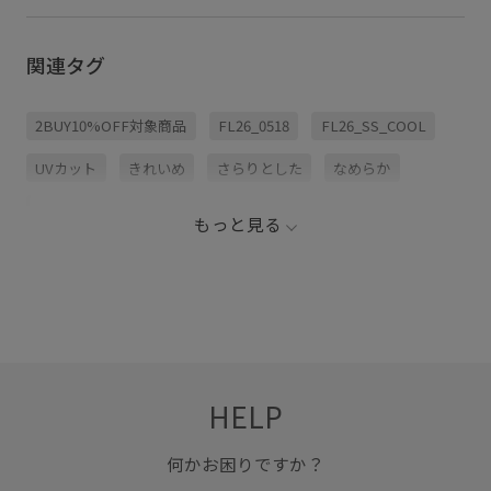
関連タグ
2BUY10%OFF対象商品
FL26_0518
FL26_SS_COOL
UVカット
きれいめ
さらりとした
なめらか
カジュアル
ギャザーデザイン
サンダル
スカート
もっと見る
スッキリ
スニーカー
タイト
タイトスカート
ダウン
テーパードパンツ
デニムパンツ
トレンド感
ニット
ニット素材
パンツ
パンプス
フェミニン
フラットサンダル
HELP
フレアスカート
フロントボタン
ポリエステル
リブニット
リブ編み
レーヨン混
ワイドパンツ
何かお困りですか？