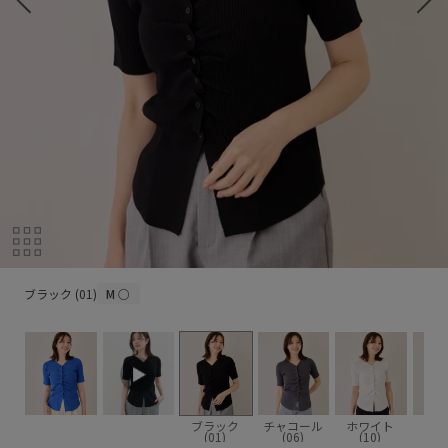
ブラック (01)
ブラック (01)
M
○
ブラック
チャコール
ホワイト
ネイ
(01)
(06)
(10)
(4