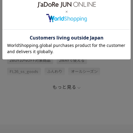
アイテム説明
サイズ・素材・お手入れ方法
関連タグ
2BUY10%OFF対象商品
2WAYで使える
FL26_ss_goods
ふんわり
オールシーズン
カジュアル
ギャザーデザイン
ストレスフリー
もっと見る
デニムスタイル
トートバッグ
フェミニン
ポケット付き
ポリエステル
ワンピース
丸みのあるフォルム
収納力
見た目以上の収納
通勤用