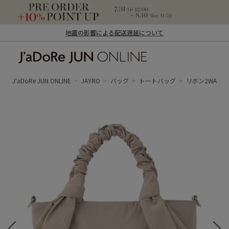
地震の影響による配送遅延について
J'aDoRe JUN ONLINE（ジャドール ジュ
ン オンライン）
J'aDoRe JUN ONLINE
JAYRO
バッグ
トートバッグ
リボン2WAY