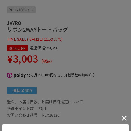
2BUY10%OFF
JAYRO
リボン2WAYトートバッグ
TIME SALE ( 8月12日 11:59 まで)
30%OFF
通常価格:
¥4,290
¥3,003
(税込)
なら
月々1,001円
から。分割手数料無料
送料￥500
送料、お届け日数、お届け日時指定について
獲得ポイント数
27pt
お問い合わせ番号 FLX16120