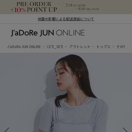
地震の影響による配送遅延について
J'aDoRe JUN ONLINE（ジャドール ジュ
ン オンライン）
J'aDoRe JUN ONLINE
CE'E_SE'E
アウトレット
トップス
その他ト