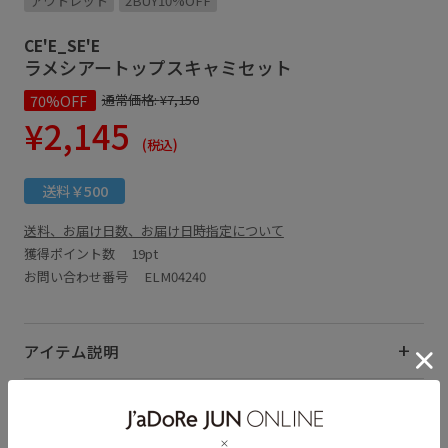
アウトレット
2BUY10%OFF
CE'E_SE'E
ラメシアートップスキャミセット
70%OFF
通常価格:
¥7,150
¥2,145
(税込)
送料￥500
送料、お届け日数、お届け日時指定について
獲得ポイント数
19pt
お問い合わせ番号 ELM04240
アイテム説明
サイズ・素材・お手入れ方法