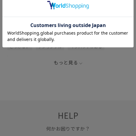
関連タグ
2BUY10%OFF対象商品
Tシャツ
Tシャツに合わせる
さりげない
アンサンブル
インパクトがある
オールシーズン
カットソー
キャミソール
もっと見る
キャミワンピース
シアー
シンプル
スタイリング
ストラップ
セット
セットトップス
チュール
トップス
トレンド
ビスチェ
フォーマル
モード
ラメ
ラメ感
ワンピース
ヴィンテージ
HELP
伸縮性
光沢感
着回しやすい
着映え
自宅で洗える
華やか
透け感
Ｔシャツ
何かお困りですか？