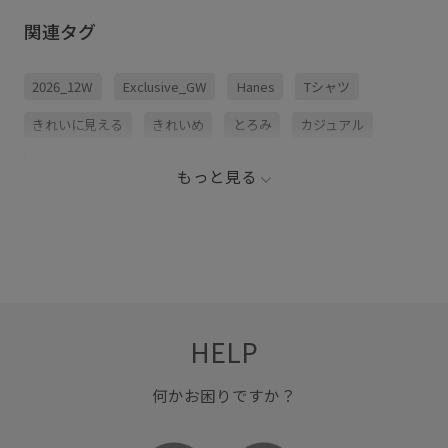
関連タグ
2026_12W
Exclusive_GW
Hanes
Tシャツ
きれいに見える
きれいめ
とろみ
カジュアル
クロップド丈
コットン
シャツ
ジャージ
もっと見る
ステッチ
ストレスフリー
デコルテがきれい
ファブリック
ヘルシー
ベーシック
ポリウレタン
ミニマル
リピート購入
レイヤードスタイル
伸縮性
別注アイテム
天竺
女性らしさ
定番
HELP
快適
快適な着心地
柔らかい肌触り
何かお困りですか？