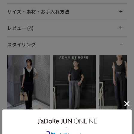
サイズ・素材・お手入れ方法
レビュー (4)
スタイリング
Shoka
まつむらなおみ
まつむらなおみ
163cm SIZE:F
159cm SIZE:F
159cm SIZE:F