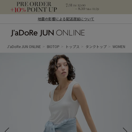
地震の影響による配送遅延について
J'aDoRe JUN ONLINE（ジャドール ジュ
ン オンライン）
J'aDoRe JUN ONLINE
BIOTOP
トップス
タンクトップ
WOMEN【Han