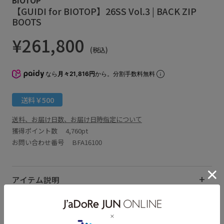
【GUIDI for BIOTOP】26SS Vol.3 | BACK ZIP
BOOTS
¥261,800
(税込)
なら
月々21,816円
から。分割手数料無料
送料￥500
送料、お届け日数、お届け日時指定について
獲得ポイント数
4,760pt
お問い合わせ番号 BFA16100
アイテム説明
サイズ・素材・お手入れ方法