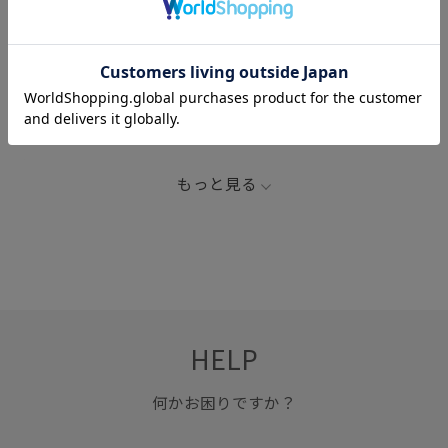
関連タグ
2026_18W_BO
GUIDI
シューズ
タウンユース
トレンド
バランスが良い
ブーツ
リピート購入
上品
安定感
幅広
滑らかな質感
疲れにくい
もっと見る
耐久性
重厚感
HELP
何かお困りですか？