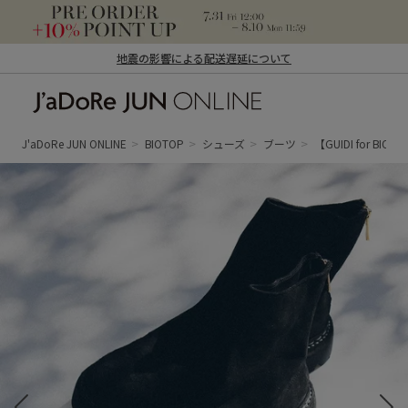
地震の影響による配送遅延について
J'aDoRe JUN ONLINE（ジャドール ジュ
ン オンライン）
J'aDoRe JUN ONLINE
BIOTOP
シューズ
ブーツ
【GUIDI for BIOTO