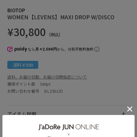
BIOTOP
WOMEN【LEVENS】MAXI DROP W/DISCO
¥30,800
(税込)
なら
月々2,566円
から。分割手数料無料
送料￥500
送料、お届け日数、お届け日時指定について
獲得ポイント数
560pt
お問い合わせ番号 BLZ36130
アイテム説明
サイズ・素材・お手入れ方法