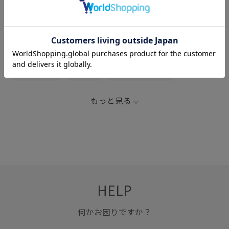
関連タグ
2026_23W_BO
Tシャツ
こなれ感
カジュアル
コントラスト
シンプル
シンプルなTシャツ
ナチュラル
ニュアンスがある
ネックレス
もっと見る
バランスが良い
モード
モード感
リピート購入
ワンピース
牛革
遊び心がある
都会的
HELP
何かお困りですか？