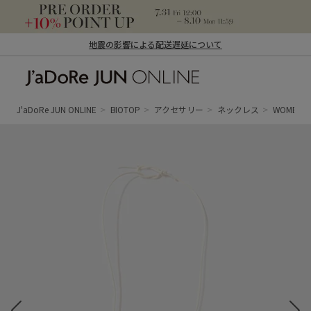
地震の影響による配送遅延について
J'aDoRe JUN ONLINE（ジャドール ジュ
ン オンライン）
J'aDoRe JUN ONLINE
BIOTOP
アクセサリー
ネックレス
WOMEN【L