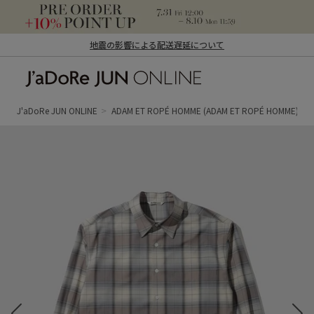
地震の影響による配送遅延について
J'aDoRe JUN ONLINE（ジャドール ジュ
ン オンライン）
J'aDoRe JUN ONLINE
ADAM ET ROPÉ HOMME
(ADAM ET ROPÉ HOMME)