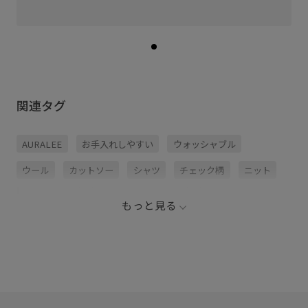
関連タグ
AURALEE
お手入れしやすい
ウォッシャブル
ウール
カットソー
シャツ
チェック柄
ニット
リラックス感
夏の機能素材アイテム
布帛
もっと見る
滑らかな質感
落ち感