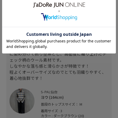
164cm SIZE:3
スタッフレビュー
色
スーパー120'sの超極細番手ウール梳毛糸を多彩な色
に染め分けて撚り杢糸とし、高密度に織り上げたチ
ェック柄のウール素材です。
しなやかな落ち感と滑らかさが特徴です！
程よくオーバーサイズなのでとても羽織りやすく、
着心地抜群です！
S-PAL仙台
ヨウ (164cm)
普段のトップスサイズ： M
着用サイズ : 3
カラー : ダークブラウン (20)