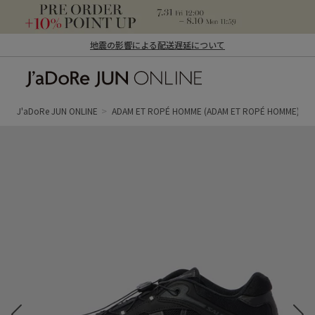
地震の影響による配送遅延について
J'aDoRe JUN ONLINE（ジャドール ジュ
ン オンライン）
J'aDoRe JUN ONLINE
ADAM ET ROPÉ HOMME
(ADAM ET ROPÉ HOMME)