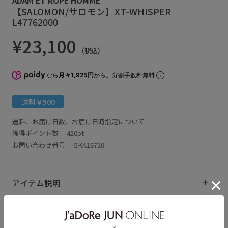
【SALOMON/サロモン】XT-WHISPER
L47762000
¥23,100
(税込)
なら
月々1,925円
から。分割手数料無料
送料￥500
送料、お届け日数、お届け日時指定について
獲得ポイント数
420pt
お問い合わせ番号 GKA16710
アイテム説明
サイズ・素材・お手入れ方法