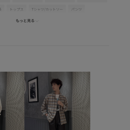
長
トップス
Tシャツ/カットソー
パンツ
もっと見る
トバッグ
シューズ
ドレスシューズ
帽子
キャップ
MA15011
GMM76160
GMX76020
2WAYで使える
me_ex_2026
Mens_GW
RYUICHI SAKAMOTO
アウトドア
エレガント
カジュアル
ストレッチ素材
ー
スリッポン
ドライ
ベーシック
ホールド感
ット
上品
伸縮性
別注アイテム
幅広
快適
らかい素材
牛革
落ち感
落ち着いた色