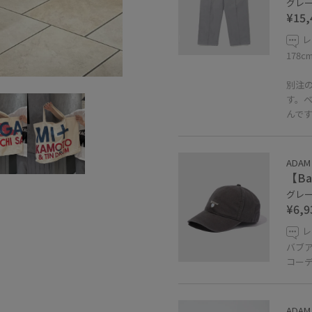
グレー 
¥15,
レ
178
別注
す。
んで
ADAM
【Ba
グレー 
¥6,9
レ
バブ
コー
ADAM