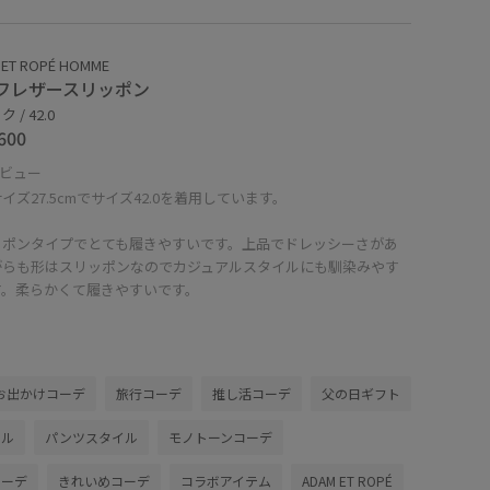
 ET ROPÉ HOMME
フレザースリッポン
 / 42.0
600
ビュー
イズ27.5cmでサイズ42.0を着用しています。
ッポンタイプでとても履きやすいです。上品でドレッシーさがあ
がらも形はスリッポンなのでカジュアルスタイルにも馴染みやす
す。柔らかくて履きやすいです。
お出かけコーデ
旅行コーデ
推し活コーデ
父の日ギフト
アル
パンツスタイル
モノトーンコーデ
コーデ
きれいめコーデ
コラボアイテム
ADAM ET ROPÉ