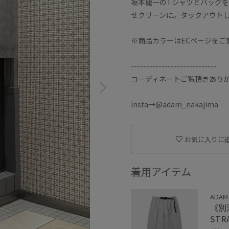
坂本龍一のTシャツとバッグ
せクリーンに。タックアウト
※商品カラーはECページをご
----------------------------
コーディネートご覧頂きあり
insta→@adam_nakajima
お気に入りに
着用アイテム
ADAM
《別注
STR