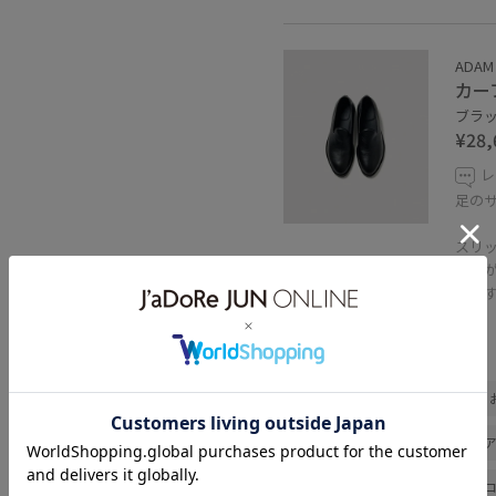
ADAM
カー
ブラック
¥28,
レ
足のサ
スリ
りな
いで
関連タグ
夏コーデ
デートコーデ
敬老の日ギフト
大人カジュ
カジュアルコーデ
シンプル