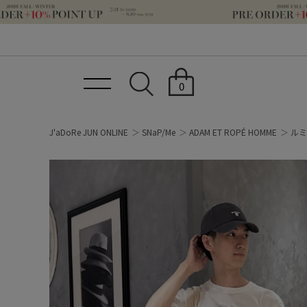
0
J'aDoRe JUN ONLINE
SNaP/Me
ADAM ET ROPÉ HOMME
ルミ