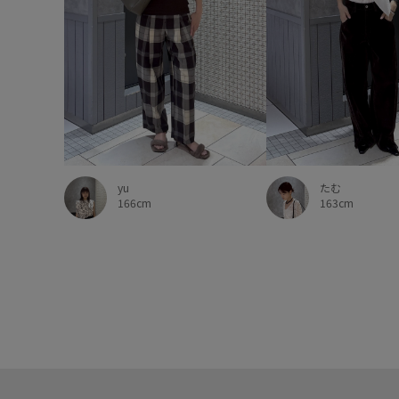
yu
たむ
166cm
163cm