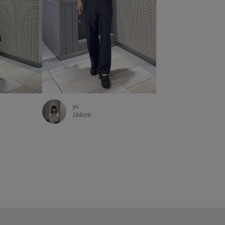
yu
166cm