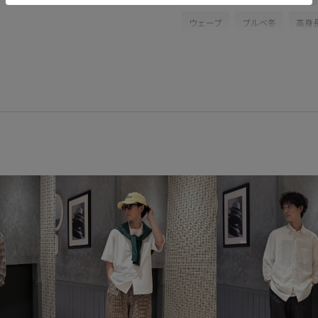
ウェーブ
ブルべ冬
高身
スラックス
バッグ
トー
GKS16020
GKU16040
G
Barbour
GRAMICCI
hom
きれいめ
さらりとした
ストレートパンツ
スニーカ
ボリューム感
ワイドシルエ
快適なはき心地
春夏
柔