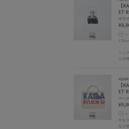
【KAG
ET 
ホワイト
¥8,8
レ
178
シッ
とは
ADAM
【KAG
ET 
ベージュ
¥8,8
レ
かな
なと