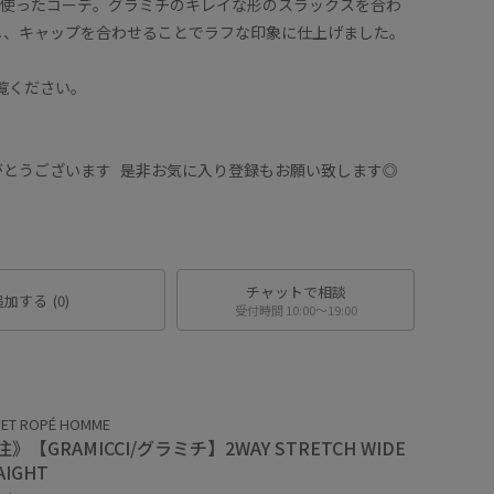
を使ったコーデ。グラミチのキレイな形のスラックスを合わ
し、キャップを合わせることでラフな印象に仕上げました。
覧ください。
がとうございます 是非お気に入り登録もお願い致します◎
チャットで相談
追加する
(0)
受付時間 10:00〜19:00
 ET ROPÉ HOMME
》【GRAMICCI/グラミチ】2WAY STRETCH WIDE
AIGHT