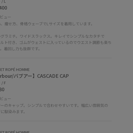
/ L
400
ビュー
cm、痩せ方、骨格ウェーブでLサイズを着用しています。
のグラミチ。ワイドスラックス。キレイでシンプルなカタチで
ベルト付き、ゴムがウェストに入っているのでウエスト調節も楽ち
す。着回し力も抜群です。
 ET ROPÉ HOMME
rbour/バブアー】CASCADE CAP
/ F
30
ビュー
アーのキャップ。シンプルで合わせやすいです。幅広い雰囲気の
デに馴染みます。
 ET ROPÉ HOMME