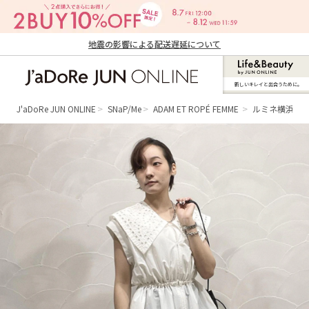
地震の影響による配送遅延について
新しいキレイと出合うために。
J'aDoRe JUN ONLINE（ジャドール ジュ
ン オンライン）
J'aDoRe JUN ONLINE
SNaP/Me
ADAM ET ROPÉ FEMME
ルミネ横浜