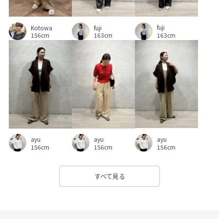
fuji
Kotowa
fuji
163cm
156cm
163cm
ayu
ayu
ayu
156cm
156cm
156cm
すべて見る