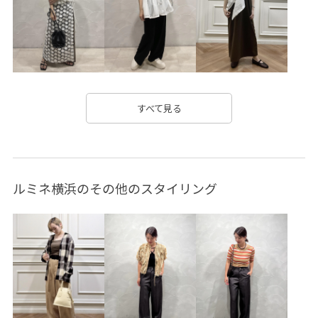
ニット
ノーカラージャケット
ハリ感
バランスが取りやすい
ベーシック
メリハリ
メンズライク
リラックス感
ワイドパンツ
上品
丸みのあるフォルム
二の腕が隠れる
伸縮性
光沢感
すべて見る
別注アイテム
刺繍がポイント
夏雑貨
大人っぽい
布帛
幅広
抜け感
撥水アイテム
撥水加工
ルミネ横浜のその他のスタイリング
柔らかい素材
柔らかな印象
着回しやすい
立体的
薄手
財布
軽羽織26SS
長財布