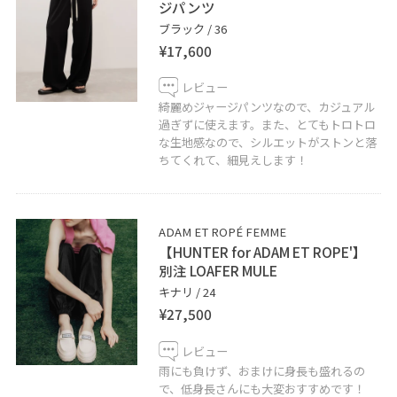
ジパンツ
ブラック / 36
¥17,600
レビュー
綺麗めジャージパンツなので、カジュアル
過ぎずに使えます。また、とてもトロトロ
な生地感なので、シルエットがストンと落
ちてくれて、細見えします！
ADAM ET ROPÉ FEMME
【HUNTER for ADAM ET ROPE'】
別注 LOAFER MULE
キナリ / 24
¥27,500
レビュー
雨にも負けず、おまけに身長も盛れるの
で、低身長さんにも大変おすすめです！