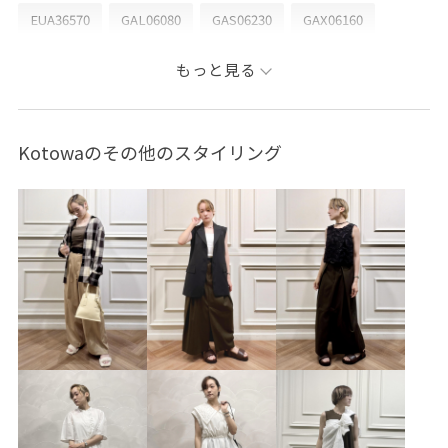
EUA36570
GAL06080
GAS06230
GAX06160
26SS15
26SS30
HUNTER
HUNTER 別注
もっと見る
outer_pickup
Wbottoms_pickup
Wshoes_pickup
きれいめ
なめらか
もちもち
アウター
Kotowaのその他のスタイリング
アダムエロぺボトム
アダムエロぺ雑貨
ウエストがゴム
オンにもオフにも
オーバーサイズ
カットソー
カットソー素材
クラフト感
シャツ
シンプル
シンプルコーデ
ジャケット
ジャージ
ジャージ素材
スカーフ
スタイルアップ
スッキリ
ストレスフリー
スポーティ
タフタ
タフタ素材
チュニック
チュニック丈
デイリーで活躍
ドロップショルダー