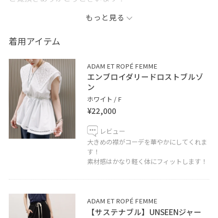
もっと見る
今回はエンブロイダリードロストブルゾンを主とした大
人可愛いコーデを組んでみました！
着用アイテム
ブルゾンもHUNTERのローファーも撥水加工が付いてい
るのでこれからの時期の雨にも負けたくないけど、可愛
ADAM ET ROPÉ FEMME
いさは捨てられないコーデです！
エンブロイダリードロストブルゾ
ン
(記載の無いものについては全て私物となります。)
ホワイト / F
¥22,000
ADAM ET ROPÉ横浜店
レビュー
045-440-3554
大きめの襟がコーデを華やかにしてくれま
す！
素材感はかなり軽く体にフィットします！
LINEでルミネ横浜スタッフに相談は【友達追加】をタッ
プをして下さい
ADAM ET ROPÉ FEMME
【サステナブル】UNSEENジャー