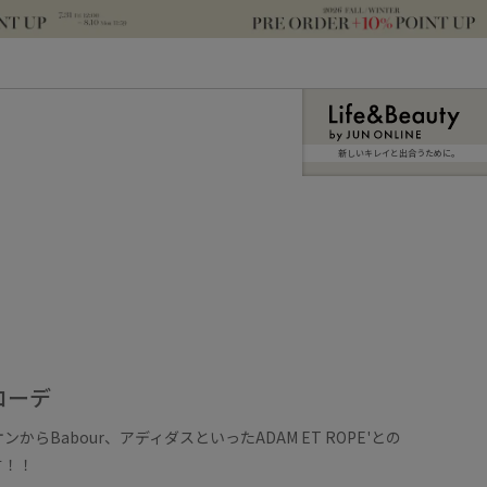
新しいキレイと出合うために。
コーデ
らBabour、アディダスといったADAM ET ROPE'との
す！！