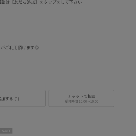
フに相談は【友だち追加】をタップをして下さい
】
トがご利用頂けます◎
チャットで相談
追加する
(1)
受付時間 10:00〜19:00
10%OFF