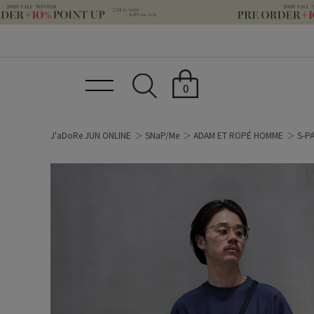
0
J'aDoRe JUN ONLINE
SNaP/Me
ADAM ET ROPÉ HOMME
S-P