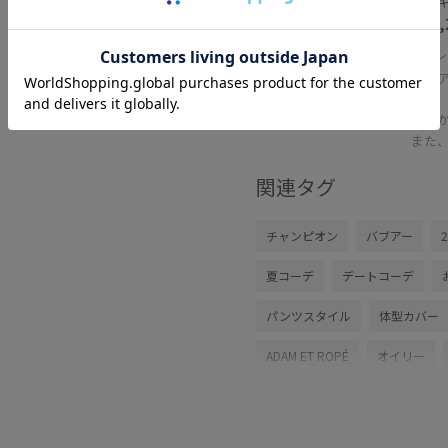
カーキ 
¥13,
レ
バブ
ン。
しっ
また
関連タグ
チャンピオン
バブアー
夏コーデ
デートコーデ
パンツスタイル
体型カバー
ADAM ET ROPÉ
オイリー
カーゴパンツ
バッグ
シ
GKM16910
GKX16060
G