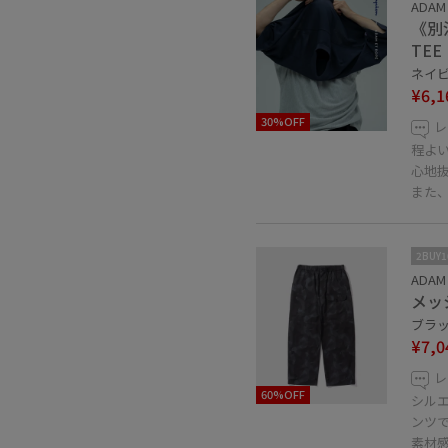
ADAM
《別注
TEE
ネイビー
¥6,1
30%OFF
レ
程よ
心地
また
2BUY
ADAM
メッ
ブラッ
¥7,0
レ
60%OFF
シル
ンツ
素材