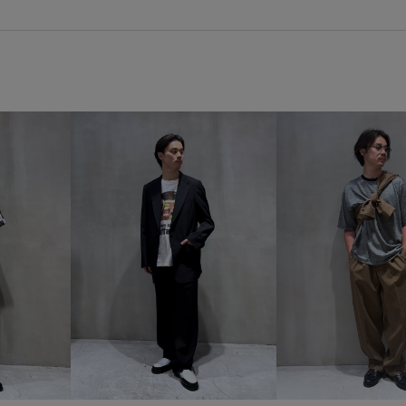
adidas_ex_2026
Barbour
MSpecial_pickup
Tシャツ
コーディネートしやすい
コ
ステッチ
スポーツ
スポ
ヒップホップ
フルレングス
上品
光沢感
別注アイテ
機能的なデザイン
着脱しや