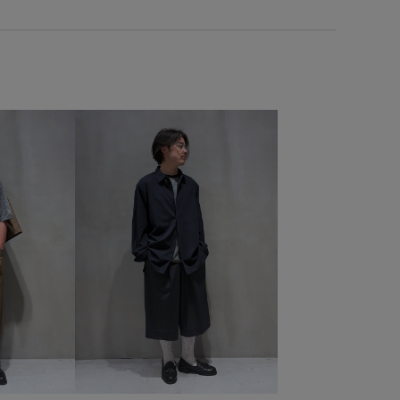
CHAMPION
homme_ex_2026
Mens_GW
さらっとした着心地
アイコニック
コントラスト
ート
シャツ
ジャージ
スウェット
スエード
ーツウェア
セーター
トレンド
ドレス
ニット
ミニマル
メッシュ
モノトーン
リラックス感
ム
動きやすい
快適
旅行
機能的
すい
立体的
耐久性
通気性
速乾性
高級感