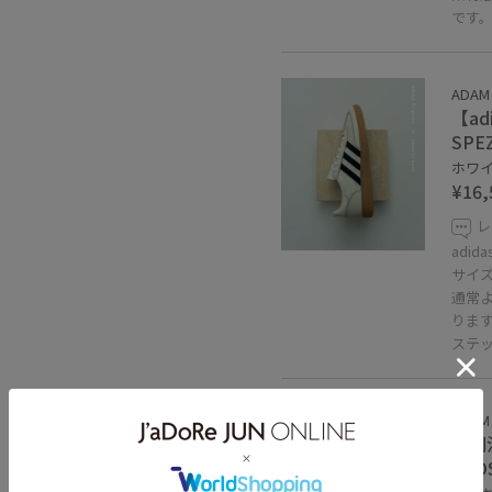
です
ADAM
【adi
SPEZ
ホワイト
¥16,
レ
adi
サイ
通常
りま
ステッ
ADAM
《別注
CRO