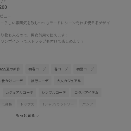
/ F
200
ビュー
アーらしい雰囲気を残しつつもモードにシーン問わず使えるデザイ
かり物も入るので、男女兼用で使えます！
、ワンポイントでストラップも付けて楽しめます？
26SS夏の新作
初春コーデ
春コーデ
初夏コーデ
お出かけコーデ
旅行コーデ
大人カジュアル
カジュアルコーデ
シンプルコーデ
コラボアイテム
低身長
トップス
Tシャツ/カットソー
パンツ
もっと見る
ョルダーバッグ
シューズ
スニーカー
GKA16100
MS06140
26SS30
26SS30BI
adidas