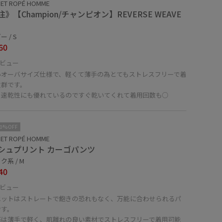
 ET ROPÉ HOMME
》【Champion/チャンピオン】REVERSE WEAVE
 / S
60
ビュー
いオーバサイズ仕様で、軽くて薄手の為とてもストレスフリーで着
抜群です。
、速乾性にも優れているのですぐ乾いてくれて着用回数も○
10%OFF
 ET ROPÉ HOMME
シュプリント カーゴパンツ
ク系 / M
40
ビュー
エットはストレートで飽きの恐れもなく、万能に合わせられるパ
です。
感は薄手で軽く、肌離れの良い素材でストレスフリーで着用可能