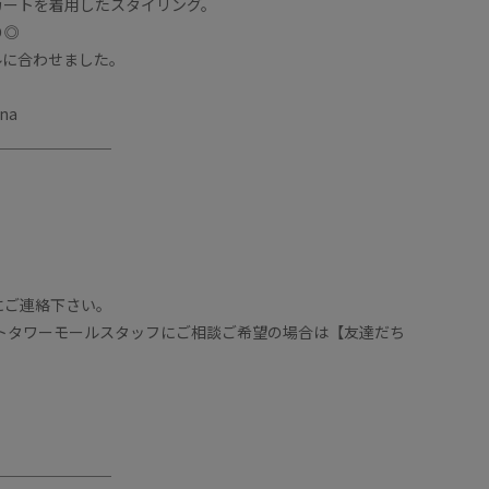
カートを着用したスタイリング。
り◎
ルに合わせました。
ina
＿＿＿＿＿＿＿＿
。
にご連絡下さい。
ートタワーモールスタッフにご相談ご希望の場合は【友達だち
＿＿＿＿＿＿＿＿