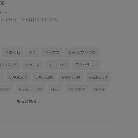
00
ビュー
よいボリュームで付けやすいです。
イエベ秋
混合
トップス
シャツ/ブラウス
ダーバッグ
シューズ
スニーカー
アクセサリー
）
EUA36200
EUC36180
GAH06300
GAZ06060
6SS30
Exclusive_GW
Miller
SALOMON
SETUP
もっと見る
ゆったり
アンダーウェア
イヤホン
インソール
ズ
シンプル
シープレザー
スカーフ
スポーツ
ットアップ
セットアップ対象商品
ソフトタッチ
タイト