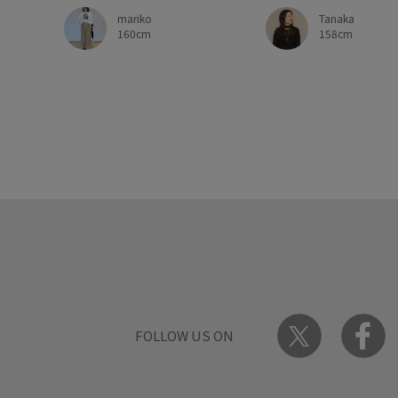
Tanaka
mariko
158cm
160cm
FOLLOW US ON