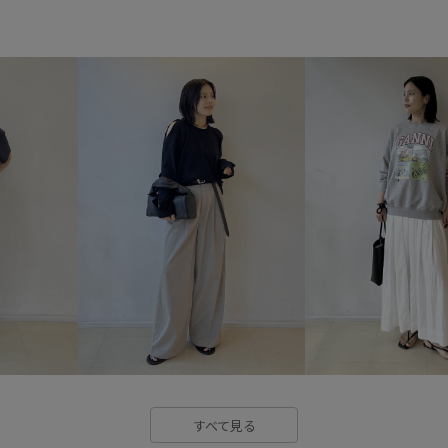
バックスリット
ベビー
ミラー
リラックス感
ロ
別注アイテム
動きやすい
快適なはき心地
抜け感
落ち着いた色
薄手
足捌
すべて見る