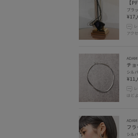
【PFT
ブラック
¥17,
レ
アク
ADAM 
チョ
シルバー
¥11,
レ
ほど
ADAM 
フラ
シルバー