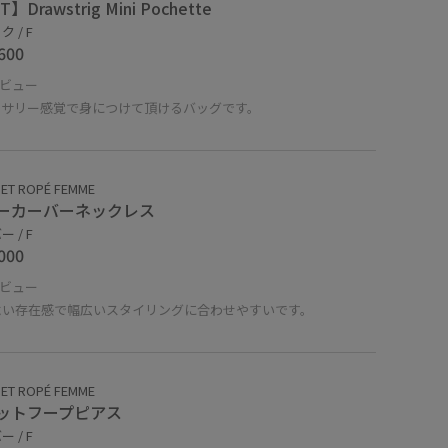
】Drawstrig Mini Pochette
 / F
600
ビュー
セサリー感覚で身につけて頂けるバッグです。
ET ROPÉ FEMME
ーカーバーネックレス
 / F
000
ビュー
よい存在感で幅広いスタイリングに合わせやすいです。
ET ROPÉ FEMME
ットフープピアス
 / F