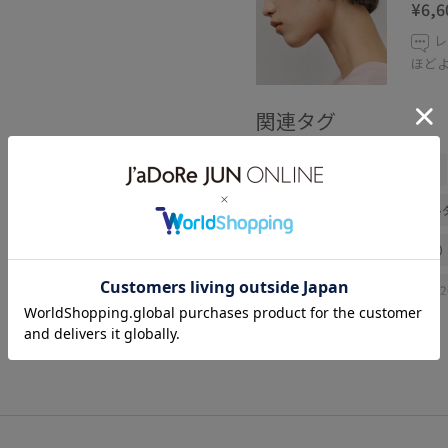
¥6,6
レ
ほど
関連タグ
ADAM ET ROPÉ
ストレート
スカート
バッグ
ショル
ネックレス
ピアス（両耳用
GAZ06090
GAZ86040
2
さらりとした
ふっくら
オーガニック
オーバーサイ
スラックス
スリット
セ