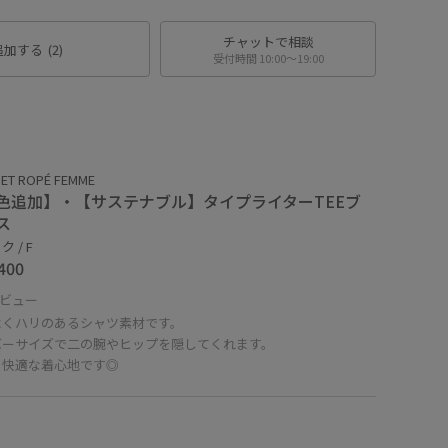
チャットで相談
追加する
(2)
受付時間 10:00〜19:00
ET ROPÉ FEMME
色追加】・【サステナブル】タイプライターTEEブ
ス
 / F
400
ビュー
よくハリのあるシャツ素材です。
バーサイズで二の腕やヒップを隠してくれます。
く快適な着心地です◎