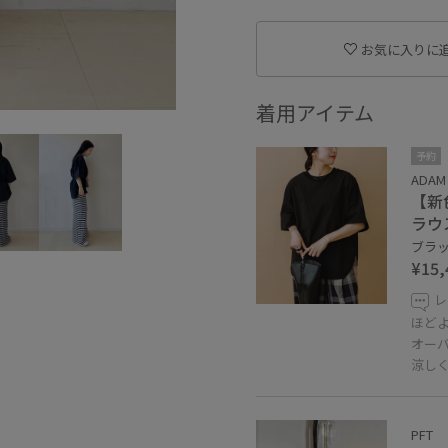
お気に入りに
着用アイテム
予約
ADAM 
【新
ラウ
ブラック
¥15,
レ
ほど
オー
涼し
PFT