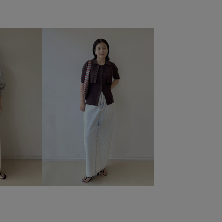
ベビーピンク
ボリューム感
ボーダー
マニッシュ
ングスカート
上品
伸縮性
保温性
光沢感
大人っぽい
女性らしさ
小物
布帛
快適
着心地が良い
穿き心地が良い
肌見せ
良質
きが楽
通気性
長財布