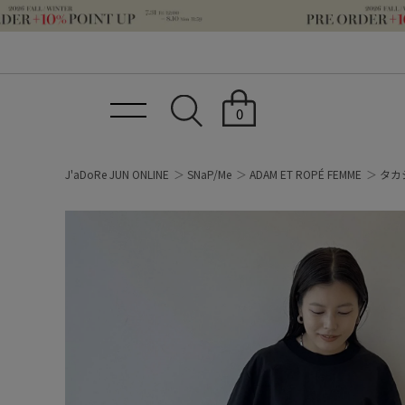
0
J'aDoRe JUN ONLINE
SNaP/Me
ADAM ET ROPÉ FEMME
タカ