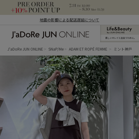
地震の影響による配送遅延について
新しいキレイと出合うために。
J'aDoRe JUN ONLINE（ジャドール ジュ
ン オンライン）
J'aDoRe JUN ONLINE
SNaP/Me
ADAM ET ROPÉ FEMME
ミント神戸