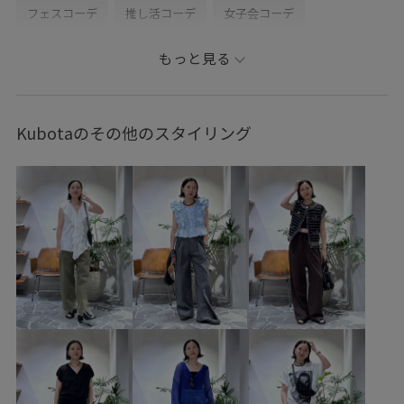
フェスコーデ
推し活コーデ
女子会コーデ
大人カジュアル
レイヤード
ADAM ET ROPÉ
もっと見る
ウェーブ
ブルべ夏
乾燥
トップス
シャツ/ブラウス
オールインワン/サロペット
Kubotaのその他のスタイリング
つなぎ/オールインワン
バッグ
ショルダーバッグ
シューズ
スニーカー
ファッション雑貨
折りたたみ傘
帽子
キャップ
EUA36850
EUH36190
EUU36060
EUX36290
GAI06000
GAY06050
26SS30
26SS40
ASICS
Brooks Brothers
Exclusive_GW
LeSportsac
LeSportsac別注
LOW CLASSIC
Tシャツ
UVカット