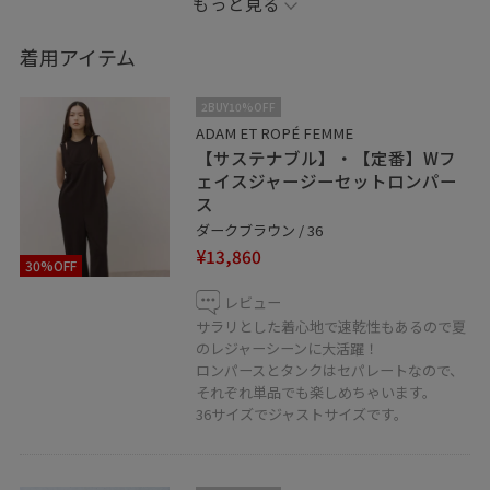
もっと見る
今年らしいブラウンは秋まで使えるこっくりブラウン。
着用アイテム
秋っぽくならないように明るいカラーでまとめました！
ブラウンはホワイトとも相性がいいのでおすすめです
2BUY10%OFF
よ！
ADAM ET ROPÉ FEMME
【サステナブル】・【定番】Wフ
楽ちんなのにオシャレ見えするので、困った時はこれで
ェイスジャージーセットロンパー
決まりです！
ス
ダークブラウン / 36
ぜひチェックしてみてくださいね！
¥13,860
30%OFF
※記載のないものは私物です。
レビュー
サラリとした着心地で速乾性もあるので夏
のレジャーシーンに大活躍！
是非フォローしてくださいね！
ロンパースとタンクはセパレートなので、
お好きなスタイリングは、ハートをタップで《お気に入
それぞれ単品でも楽しめちゃいます。
36サイズでジャストサイズです。
り》登録していただます！
ミント神戸店では通信販売も行っております。