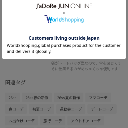
ADAM ET ROPÉ FEMME
形状記憶折りたたみ晴雨兼用傘/遮
光
ブラック / F
¥6,380
レビュー
よりスマートな印象になったアダムエロペ
の晴雨兼用傘。
UVカット･遮光率100%が嬉しい！
袋がトートバッグ型なので、傘を閉じてす
ぐに仕舞えるのがめちゃくちゃ便利です！
関連タグ
26ss
26ss春の新作
26ss夏の新作
ママコーデ
春コーデ
初夏コーデ
運動会コーデ
デートコーデ
お出かけコーデ
旅行コーデ
アウトドアコーデ