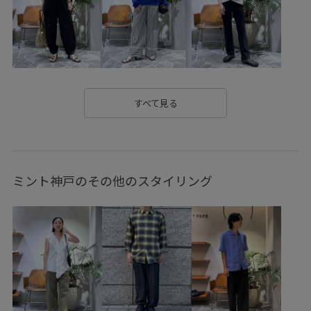
みんながチェックしているアイテム_pickup
アイコニック
アダムエロぺ雑貨
アダムオールインワン
アメリカンスリーブ
インナータンク
オールシーズン
カーディガン
コットン
シャツ
ジャージ
すべて見る
ジャージ素材
ストラップ
セット
ナイロン
ハンドバッグ
バイカラー
ポリウレタン
ミント神戸のその他のスタイリング
ポリエステル
ミニバッグ
ミニマル
モード
ユニセックス
リサイクル
ロンパース
伸縮性
傘
別注アイテム
取り外し可能
取り外し可能なショルダー
小物
抜け感
晴雨兼用
楽ちん
耐久性
軽羽織26SS
長財布