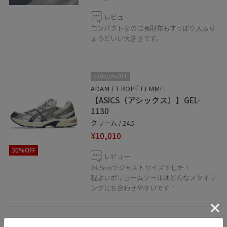
レビュー
コンパクトなのに長財布もすっぽり入るち
ょうどいい大きさです。
2BUY10%OFF
ADAM ET ROPÉ FEMME
【ASICS（アシックス）】GEL-
1130
クリーム / 24.5
¥10,010
30%OFF
レビュー
24.5cmでジャストサイズでした！
程よいボリュームソールはどんなスタイリ
ングにも合わせやすいです！