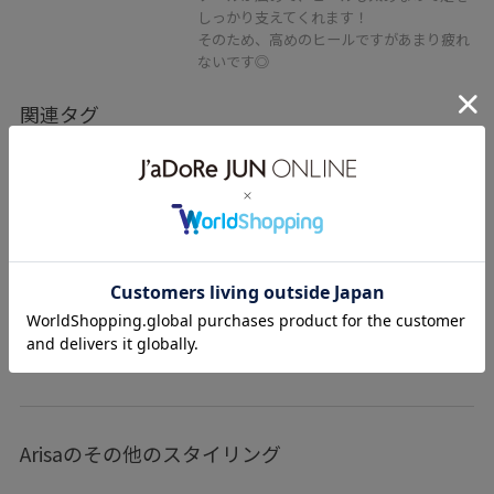
しっかり支えてくれます！
そのため、高めのヒールですがあまり疲れ
ないです◎
関連タグ
EMOELLE
エモエレ
初春コーデ
春コーデ
初夏コーデ
夏コーデ
初秋コーデ
お仕事コーデ
セレモニーコーデ
結婚式コーデ
授業参観日コーデ
デートコーデ
お出かけコーデ
女子会コーデ
モード
パンツスタイル
ワントーンコーデ
ヘルシーコーデ
もっと見る
フェミニンコーデ
きれいめコーデ
ベーシック
ADAM ET ROPÉ
ウェーブ
ブルべ夏
ノーマル
Arisaのその他のスタイリング
低身長
トップス
ベスト
パンツ
バッグ