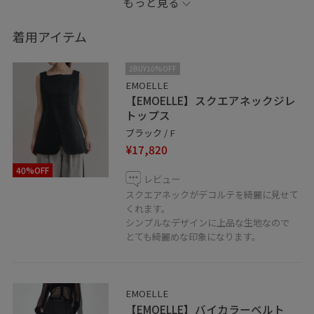
もっと見る
綺麗めの夏コーデです♡
着用アイテム
Tシャツに飽きた方におすすめのアイテムです！
2BUY10%OFF
ぜひご覧くださいませ
EMOELLE
【EMOELLE】スクエアネックジレ
トップス
天王寺ミオ店では下記の期間でポイントアップキャンペ
ブラック / F
ーンを行っております♩
¥17,820
◻︎JUN +5%ポイントアップ
40%OFF
↪︎5/25（月）-5/31（日）
レビュー
◻︎MIO5倍ポイントアップ
スクエアネックがデコルテを綺麗に見せて
くれます。
↪︎5/29（金）-5/31（日）
シンプルなデザインに上品な生地なので
お取り置きも承っておりますので
とても綺麗めな印象になります。
是非この機会にご利用くださいませ！
天王寺MIO店では通信販売も承っております。
EMOELLE
お気軽にお問い合わせくださいませ。
【EMOELLE】バイカラーベルト