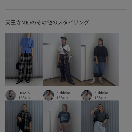
フェイクレザー
フェミニン
フロントボタン
ベルト
天王寺MIOのその他のスタイリング
ボリューム感
マニッシュ
ミュール
リネン
ルーズ
ルーズなシルエット
レザー調
体に馴染む
光沢感
合わせやすい
安定感
幅広
抜け感
春夏
涼しげ
清涼感
立体感
美シルエット
肌見せ
落ち着いた印象
薄手
贅沢感
長財布
麻
HIRATA
nishioka
nishioka
165cm
158cm
158cm