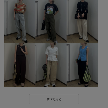
ショルダーバッグ
シューズ
サンダル
GAA05131
GAS76070
GAV76060
GAX06140
きちんと感
きれいに見える
きれいめ
こなれ感
とろみ
アダムエロぺ雑貨
ウール
オケージョン
カジュアル
カッティング
カットソー
クラフト感
サテン
サマーニット
シルエットがきれい
シンプル
シンプルコーデ
ジャケット
ジレ
スカート
スクエアネック
スラックス
スリット
セットアップ
セットアップ対象商品
タック
ダウン
ツイル生地
ドレス
ナチュラル
ニット
ニットトップス
すべて見る
ノースリーブ
ハリ感
バイカラー
バランスが良い