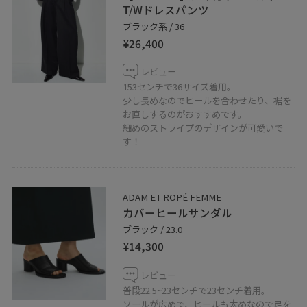
06-6771-8117
T/Wドレスパンツ
ブラック系 / 36
LINEで天王寺ミオスタッフに相談は【友だち追加】をタ
¥26,400
ップをして下さい
レビュー
153センチで36サイズ着用。
少し長めなのでヒールを合わせたり、裾を
お直しするのがおすすめです。
細めのストライプのデザインが可愛いで
す！
ADAM ET ROPÉ FEMME
カバーヒールサンダル
ブラック / 23.0
¥14,300
レビュー
普段22.5~23センチで23センチ着用。
ソールが広めで、ヒールも太めなので足を