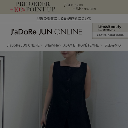
地震の影響による配送遅延について
新しいキレイと出合うために。
J'aDoRe JUN ONLINE（ジャドール ジュ
ン オンライン）
J'aDoRe JUN ONLINE
SNaP/Me
ADAM ET ROPÉ FEMME
天王寺MIO