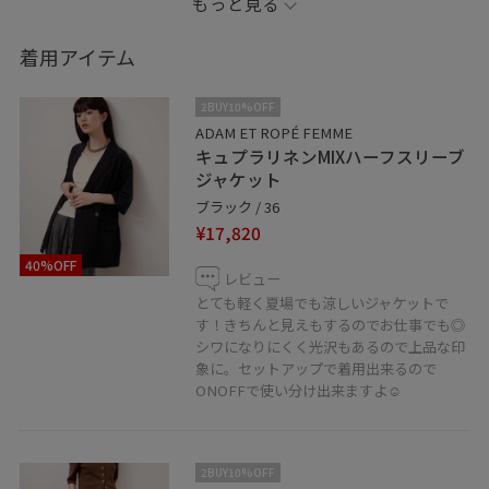
もっと見る
す。
着用アイテム
リネン混でサラッとしており、夏場も快適に着用出来ま
す。
2BUY10%OFF
ADAM ET ROPÉ FEMME
キュプラリネンMIXハーフスリーブ
お仕事でも着用して頂けるデザインで、素材に光沢感も
ジャケット
あるので、きちんと見えもします‼︎
ブラック / 36
¥17,820
是非店頭でご試着されてみて下さいね☺︎
40%OFF
レビュー
お待ちしております‼︎
とても軽く夏場でも涼しいジャケットで
す！きちんと見えもするのでお仕事でも◎
シワになりにくく光沢もあるので上品な印
アダムエロペ長崎 小川
象に。セットアップで着用出来るので
ONOFFで使い分け出来ますよ☺︎
◾️記載のないものにつきましては私物となります。
◾️お気に入り機能
2BUY10%OFF