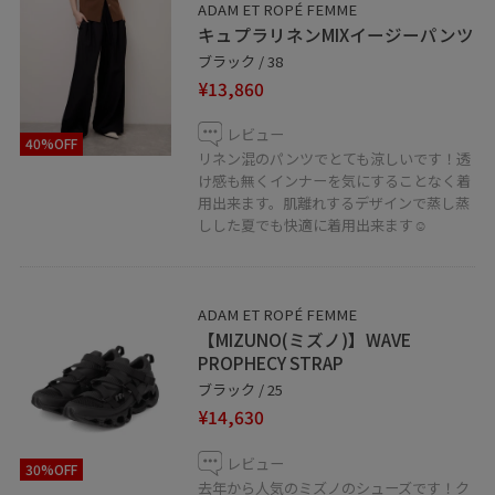
ADAM ET ROPÉ FEMME
♡ボタンを押してお気に入りお気に入りしていただく
キュプラリネンMIXイージーパンツ
と、気になったコーディネートや商品がチェックしやす
ブラック / 38
くなります。 スタッフのフォローも合わせてご利用くだ
¥13,860
さい！
レビュー
40%OFF
リネン混のパンツでとても涼しいです！透
け感も無くインナーを気にすることなく着
アミュプラザ長崎店では通販も承っております。
用出来ます。肌離れするデザインで蒸し蒸
お気軽にお問い合わせ下さい。
しした夏でも快適に着用出来ます☺︎
TEL 095-893-5167
LINEでアミュプラザ長崎店スタッフに相談は【友だち追
ADAM ET ROPÉ FEMME
加】をタップしてください！
【MIZUNO(ミズノ)】WAVE
PROPHECY STRAP
ブラック / 25
¥14,630
レビュー
30%OFF
去年から人気のミズノのシューズです！ク