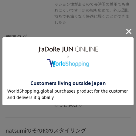
ッション性があるので長時間の着用でも疲
れにくいです！足の幅も広めで、外反母趾
持ちでも痛くなく快適に履くことができま
した☺︎
関連タグ
初夏コーデ
夏コーデ
お仕事コーデ
デートコーデ
お出かけコーデ
旅行コーデ
推し活コーデ
女子会コーデ
大人カジュアル
パンツスタイル
ADAM ET ROPÉ
ウェーブ
ブルべ冬
乾燥
ジャケット/アウター
テーラードジャケット
パンツ
もっと見る
シューズ
スニーカー
EUA36680
GAS06110
GAV06040
MIZUNO
SETUP
Tシャツ
natsumiのその他のスタイリング