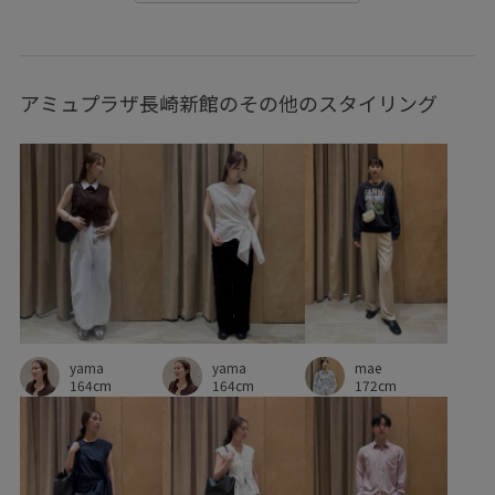
アミュプラザ長崎新館のその他のスタイリング
yama
mae
yama
164cm
172cm
164cm