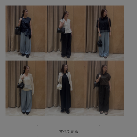
Wshoes_pickup
アダムエロぺパンツ
アダムエロぺ雑貨
イージーパンツ
ウエストがゴム
クッション
クッション性
コットン
シンプル
ジャケット
ストラップ
ストレスフリー
スポーツ
セットアップ
セットアップ対象商品
タック
ナチュラル
バスケットボール
フィット感
ブラウス
ミニマル
リネン
リラックス感
ワイドパンツ
ワンピース
上品
伸縮性
光沢感
夏羽織
夏雑貨
大人っぽい
清涼感
立体感
華やか
薄手
野球
すべて見る