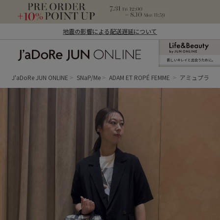
地震の影響による配送遅延について
新しいキレイと出合うために。
J'aDoRe JUN ONLINE（ジャドール ジュ
ン オンライン）
J'aDoRe JUN ONLINE
SNaP/Me
ADAM ET ROPÉ FEMME
アミュプラザ