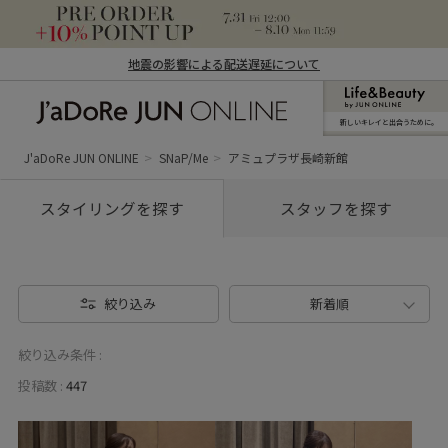
地震の影響による配送遅延について
新しいキレイと出合うために。
J'aDoRe JUN ONLINE（ジャドール ジュ
ン オンライン）
J'aDoRe JUN ONLINE
SNaP/Me
アミュプラザ長崎新館
スタイリングを探す
スタッフを探す
絞り込み
新着順
絞り込み条件 :
投稿数 :
447