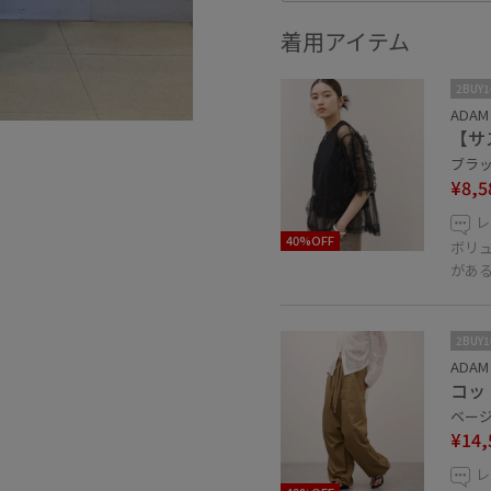
着用アイテム
2BUY
ADAM 
【サ
ブラック
¥8,5
レ
40%OFF
ボリ
があ
2BUY
ADAM 
コッ
ベージュ
¥14,
レ