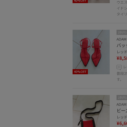
40%OFF
ウエ
イド
タイ
2BUY
ADAM 
バッ
レッド /
¥8,5
レ
40%OFF
普段2
す。
2BUY
ADAM 
ビー
レッド 
¥6,6