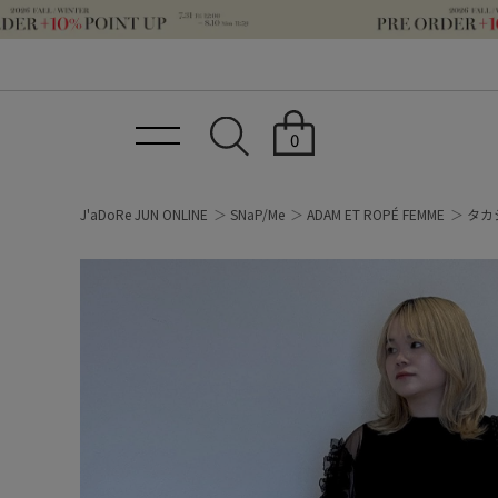
0
J'aDoRe JUN ONLINE
SNaP/Me
ADAM ET ROPÉ FEMME
タカ