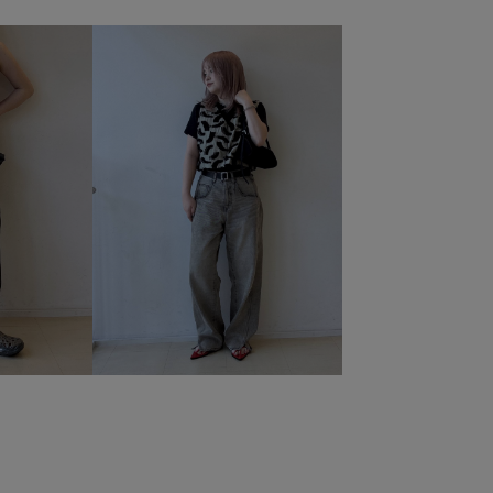
ュール
デニム合わせ
トレンド
ナイロン
ット
フェイクレザー
フェミニン
フラットサンダル
ンテッドトゥ
モード
レイヤードスタイル
レザー調
抜け感
春夏
春夏のスタイリング
爽やか
美シルエット
華やか
薄手
重宝アイテム
長財布