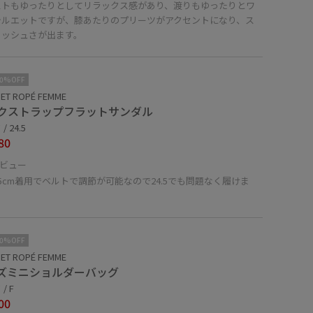
ストもゆったりとしてリラックス感があり、渡りもゆったりとワ
シルエットですが、膝あたりのプリーツがアクセントになり、ス
リッシュさが出ます。
10%OFF
ET ROPÉ FEMME
クストラップフラットサンダル
 24.5
80
ビュー
5cm着用でベルトで調節が可能なので24.5でも問題なく履けま
10%OFF
ET ROPÉ FEMME
ズミニショルダーバッグ
/ F
00