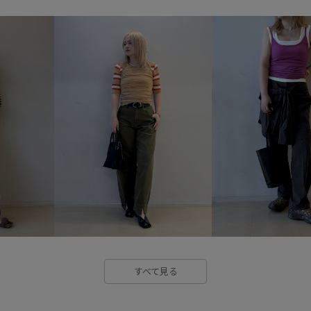
ストラップ
チノパン
チ
ノースリーブ
バルーンシルエ
フリル
ベーシック
ポイ
ワンピース
上品
光沢感
発色が良い
細く見える
すべて見る