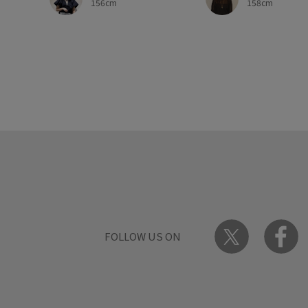
156cm
158cm
FOLLOW US ON