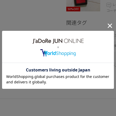
レ
50%OFF
コー
関連タグ
春コーデ
初夏コーデ
夏
スポーツミックス
パンツス
ADAM ET ROPÉ
ストレート
パンツ
バッグ
ショルダ
GAM06270
GAS06220
G
きちんと感
さりげないポイ
オーガニック
カジュアル
コーディネートのアクセント