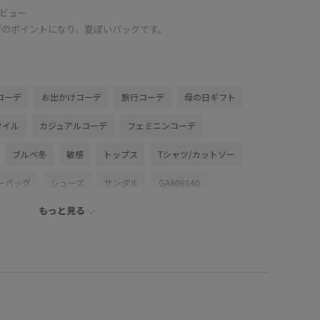
ビュー
デのポイントになり、夏ぽいバッグです。
コーデ
お出かけコーデ
旅行コーデ
母の日ギフト
タイル
カジュアルコーデ
フェミニンコーデ
ブルべ冬
敏感
トップス
Tシャツ/カットソー
ーバッグ
シューズ
サンダル
GAA06140
もっと見る
AX06170
sheeritem17w
Tシャツ
おすすめトップス
ント
アクセサリー
アシンメトリー
アダムエロぺ雑貨
カジュアルすぎない
カットソー
コットン
サブバッグ
シボ感
シンプル
スカート
ステッチ