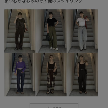
まつむらなおみのその他のスタイリング
NOMARHYTHM TEXTILE
Tシャツ
アウトドア
オフショルダー
オブジェ
オーバーサイズ
シャツ
ジャケット
スエード
セットアップ
セットアップ対象商品
タウンユース
タック
デイリーで活躍
ナイロン
ハーフパンツ
バックパック
バンダナ
ビジネスシーン
プリントTシャツ
ベルト
ミニマル
メンズライク
モノトーン
モード
別注アイテム
別注コラボバッグ
定番
家具
幅広
春夏
登山
着心地が良い
落ち感
薄手
透け感
通気性
都会的