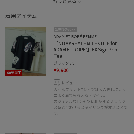
もっと見る
人気のプリントTシャツをアダムエロぺ別注として
ソリッドかつモードにモノトーンカラーに！
着用アイテム
大胆なプリントは大人がカッコよく着れるTシャツで、
2BUY10%OFF
カジュアルなTシャツをスラックスなど、綺麗目な
ADAM ET ROPÉ FEMME
【NOMARHYTHM TEXTILE for
アイテムと合わせるとオシャレなスタイリングに
ADAM ET ROPE'】EX Sign Print
仕上がります♪
Tee
ブラック / S
色違いもあるので、ぜひオンラインからもご覧くださ
¥9,900
40%OFF
い。
個人InstagramでもTシャツコーデなどアップ
レビュー
大胆なプリントTシャツは大人世代にカッ
しているので、ぜひ併せてチェックしてくださいね！
コよく着てもらえるデザイン。
↓↓↓
カジュアルなTシャツに相反するスラック
https://www.instagram.com/adam_naomioyatsu?
ス系と合わせるスタイリングがオススメで
す。
igsh=MTQ3cWl5bW4zcHlyeg==