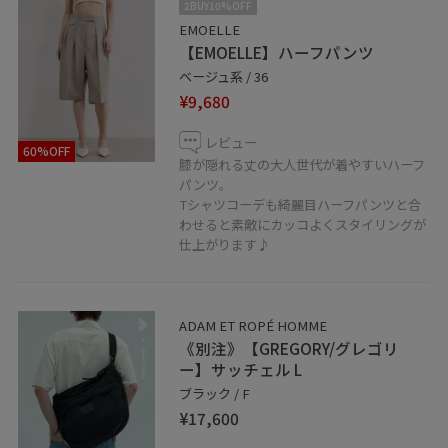
2BUY10%OFF
EMOELLE
【EMOELLE】ハーフパンツ
ベージュ系 / 36
¥9,680
レビュー
60%OFF
膝が隠れる丈の大人世代が着やすいハーフ
パンツ。
Tシャツコーデも綺麗目ハーフパンツと合
わせると素敵にカッコよくスタイリングが
仕上がります♪
ADAM ET ROPÉ HOMME
《別注》【GREGORY/グレゴリ
ー】サッチェル L
ブラック / F
¥17,600