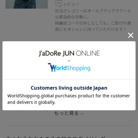
レビュー
別注グレゴリーはオールブラックでクール
な都会的な印象に。
綺麗目コーデの外しとしても、ご旅行や通
勤にもオシャレに持っていただけます！
関連タグ
出張コーデ
Tシャツコーデ
初夏コーデ
夏コーデ
授業参観日コーデ
お出かけコーデ
女子会コーデ
大人カジュアル
ADAM ET ROPÉ
ウェーブ
ブルべ冬
混合
トップス
Tシャツ/カットソー
パンツ
バッグ
ショルダーバッグ
EUM36320
GAS76050
もっと見る
GKX16070
Exclusive_GW
homme_ex_2026
MBUYER'S_pickup
Mens_GW
MSpecial_pickup