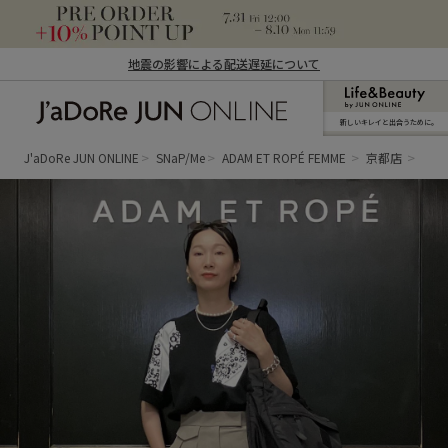
地震の影響による配送遅延について
新しいキレイと出合うために。
J'aDoRe JUN ONLINE（ジャドール ジュ
ン オンライン）
J'aDoRe JUN ONLINE
SNaP/Me
ADAM ET ROPÉ FEMME
京都店
まつ