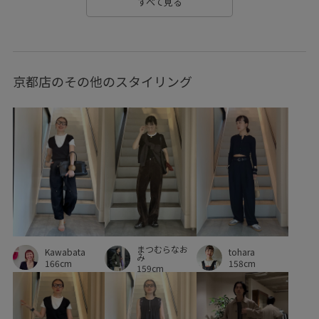
すべて見る
京都店のその他のスタイリング
まつむらなお
Kawabata
tohara
み
166cm
158cm
159cm