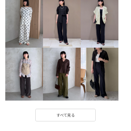
2WAYで使える
SETUP
sheeritem17w
Tシャツ
Vネック
Wbottoms_pickup
お手入れしやすい
きれいに見える
アダムエロぺパンツ
インソール
ウール
オケージョン
コットン
コーディネートのアクセント
シアー
シアー感
シアー素材
シャツ
シンプル
ジレ
スクエアトゥ
ストレッチ感
セットアップ
セットアップ対象商品
タック
タンクトップ
チューブトップ
チュール
デザイン性
デニム合わせ
トレンド
ドライ
ドライタッチ
ナチュラル
ニュアンスがある
ハリ感
すべて見る
バランスが良い
フロントボタン
ベルト