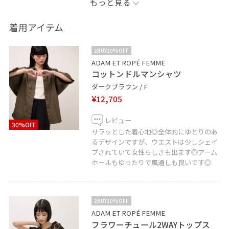
もっと見る
Tシャツ、ブラウス、ワンピース、どんなアイテムにも合
わせられます万能ジレ☺︎
着用アイテム
普段のスタイルにプラスするだけでコーディネートが一
気に華やかになります！◎
2BUY10%OFF
ADAM ET ROPÉ FEMME
コットンドルマンシャツ
商品の詳しいレビューは下に載せておりますので、ぜひ
ダークブラウン / F
チェックしてください✓
¥12,705
▼パーソナルカラー ブルベ冬
レビュー
30%OFF
▼骨格 ストレート
サラッとした着心地◎全体的にゆとりのあ
るデザインですが、ウエストは少しシェイ
プされていて女性らしさも出ます◎アーム
●記載のないものにつきましては私物となります。
ホールもゆったりで風通しも良いです◎
Instagram→@ay_____yo__
フォローもよろしくお願いいたします❤︎
2BUY10%OFF
ADAM ET ROPÉ FEMME
－－－－－－－－－－－－－－－－－－－－－
フラワーチュール2WAYトップス