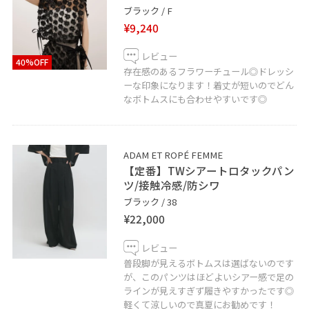
ブラック / F
【information】
¥9,240
▷お気に入りの投稿やスタッフを♡ボタンからお気に入
レビュー
りに追加していただくと、
40%OFF
存在感のあるフラワーチュール◎ドレッシ
【お気に入り】タブから、投稿をご覧いただきやすくな
ーな印象になります！着丈が短いのでどん
りますのでぜひお試しくださいませ◎
なボトムスにも合わせやすいです◎
□LUMINE WEB決済サービス
ADAM ET ROPÉ FEMME
北千住ルミネではWEB決済でご自宅への発送も行ってお
【定番】TWシアートロタックパン
ツ/接触冷感/防シワ
ります。
ブラック / 38
ルミネカードをご利用のお客様はいつでも5%OFFでご購
¥22,000
入いただけます。
お気軽にお問い合わせくださいませ。
レビュー
普段脚が見えるボトムスは選ばないのです
□LINE接客も実施しております！
が、このパンツはほどよいシアー感で足の
ラインが見えすぎず履きやすかったです◎
在庫確認やお悩みなど、LINEで簡単にお問合せいただけ
軽くて涼しいので真夏にお勧めです！