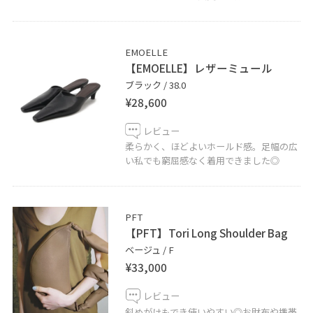
ます。
お気軽にご活用くださいませ。
EMOELLE
【EMOELLE】レザーミュール
ブラック / 38.0
－－－－－－－－－－－－－－－－－－－－－－－－－
¥28,600
アダムエロペ北千住ルミネ店 4F
℡ 03-5813-3241
レビュー
柔らかく、ほどよいホールド感。足幅の広
い私でも窮屈感なく着用できました◎
PFT
【PFT】Tori Long Shoulder Bag
ベージュ / F
¥33,000
レビュー
斜めがけもでき使いやすい◎お財布や携帯