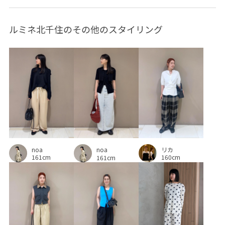
ポリエステル
ミニマル
ミュール
モチーフ
ルミネ北千住のその他のスタイリング
モード
リアルレザー
ローヒール
ワイドシルエット
上品
主役アイテム
伸縮性
大人っぽい
安定感
定番
幅広
抗ピリング
接触冷感
爽やか
牛革
着やすい
立体的
耐久性
自然な風合い
華やか
落ち感
薄手
軽い着心地
透け感
通気性
長く使える
長財布
noa
リカ
noa
161cm
160cm
161cm