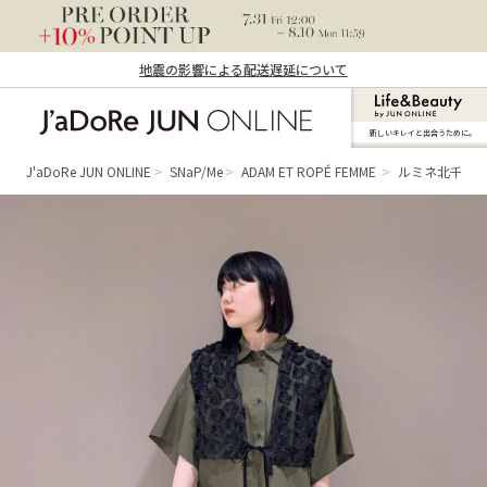
地震の影響による配送遅延について
新しいキレイと出合うために。
J'aDoRe JUN ONLINE（ジャドール ジュ
ン オンライン）
J'aDoRe JUN ONLINE
SNaP/Me
ADAM ET ROPÉ FEMME
ルミネ北千住