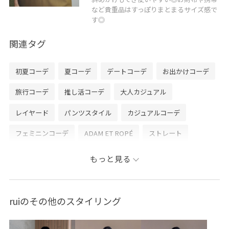
など貴重品はすっぽりまとまるサイズ感で
す◎
関連タグ
初夏コーデ
夏コーデ
デートコーデ
お出かけコーデ
旅行コーデ
推し活コーデ
大人カジュアル
レイヤード
パンツスタイル
カジュアルコーデ
フェミニンコーデ
ADAM ET ROPÉ
ストレート
ブルべ冬
ノーマル
トップス
シャツ/ブラウス
もっと見る
パンツ
スラックス
バッグ
ショルダーバッグ
シューズ
サンダル
GAA76000
GAH06180
ruiのその他のスタイリング
GAH06190
GAS06180
GAX86080
2026ceremonybi