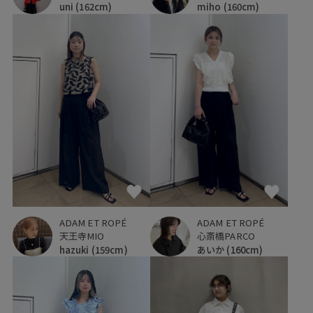
uni
(162cm)
miho
(160cm)
ADAM ET ROPÉ
ADAM ET ROPÉ
天王寺MIO
心斎橋PARCO
hazuki
(159cm)
あいか
(160cm)