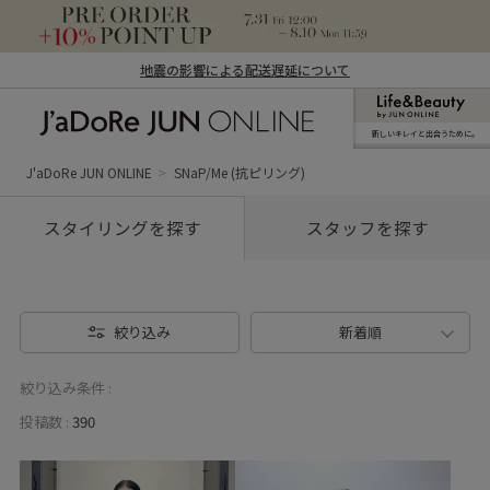
地震の影響による配送遅延について
新しいキレイと出合うために。
J'aDoRe JUN ONLINE（ジャドール ジュ
ン オンライン）
J'aDoRe JUN ONLINE
SNaP/Me (抗ピリング)
スタイリングを探す
スタッフを探す
絞り込み
新着順
絞り込み条件 :
投稿数 :
390