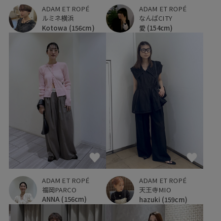
ADAM ET ROPÉ
ADAM ET ROPÉ
ルミネ横浜
なんばCITY
Kotowa
(156cm)
愛
(154cm)
ADAM ET ROPÉ
ADAM ET ROPÉ
福岡PARCO
天王寺MIO
ANNA
(156cm)
hazuki
(159cm)