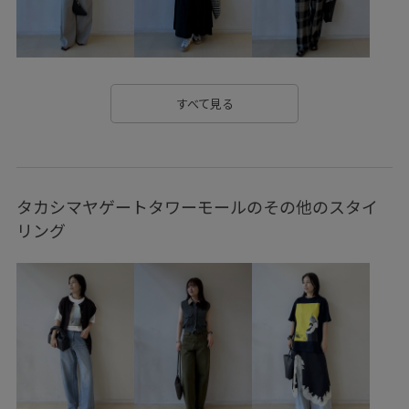
おすすめトップス
こなれ感
アダムエロぺ雑貨
ウッド
ウール
カジュアル
カジュアルすぎない
コットン
シャツ
シャープ
スクエアトゥ
すべて見る
ストラップ
セットアップ
セットアップ対象商品
ソックス
デイリーで活躍
ナチュラル
ニット
タカシマヤゲートタワーモールのその他のスタイ
ニットトップス
ニュアンスがある
ハイウエスト
リング
バランスが良い
フェミニン
ヘルシー
ミニマル
ムラ感
メンズライク
メンズライクシルエット
モード
リゾートスタイル
レザー調
ローウエスト
ヴィンテージ
ヴィンテージ感
別注アイテム
安定感
安定感のあるヒール
幅広
折りたたみ傘
抜け感