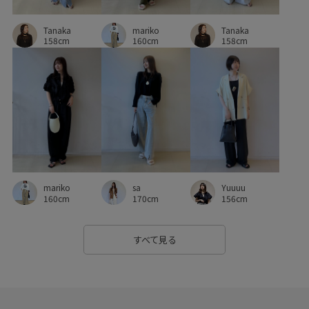
水筒
落ち感
薄手
都会的
長財布
Tanaka
Tanaka
mariko
158cm
158cm
160cm
sa
Yuuuu
mariko
170cm
156cm
160cm
すべて見る