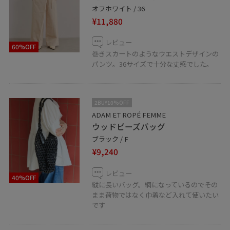
オフホワイト / 36
¥11,880
レビュー
60%OFF
巻きスカートのようなウエストデザインの
パンツ。36サイズで十分な丈感でした。
2BUY10%OFF
ADAM ET ROPÉ FEMME
ウッドビーズバッグ
ブラック / F
¥9,240
レビュー
40%OFF
縦に長いバッグ。網になっているのでその
まま荷物ではなく巾着など入れて使いたい
です