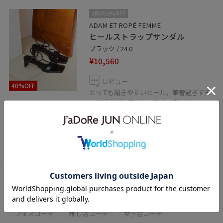
2BUY10%OFF
ADAM ET ROPÉ FEMME
ヒールストラップサンダル
ブラック / 24.0
¥10,560
レビュー
40%OFF
とっても履きやすいヒール。華奢過ぎずモ
ード過ぎずな良いとこ取りの靴です
関連タグ
初春コーデ
春コーデ
初夏コーデ
夏コーデ
初秋コーデ
運動会コーデ
デートコーデ
お出かけコーデ
旅行コーデ
アウトドアコーデ
フェスコーデ
推し活コーデ
女子会コーデ