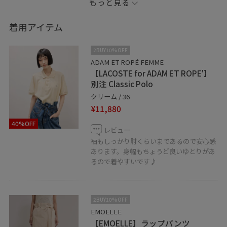
もっと見る
お洋服とも相性よく着ていただけます︎^ ^
着用アイテム
色は3色展開でどのカラーも使いやすいカラーですよ
2BUY10%OFF
LINEで名古屋タカシマヤゲートタワーモールスタッフに
ADAM ET ROPÉ FEMME
【LACOSTE for ADAM ET ROPE'】
相談は【友達だち追加】をタップをして下さい
別注 Classic Polo
クリーム / 36
¥11,880
40%OFF
レビュー
お気に入りのスタイリングやスタッフは是非♡ボタンで
袖もしっかり肘くらいまであるので安心感
あります。身幅もちょうど良いゆとりがあ
お気に入り追加をお願い致します。
るので着やすいです♪
【お気に入り】タブから一覧でご覧頂けます。
2BUY10%OFF
EMOELLE
【EMOELLE】ラップパンツ