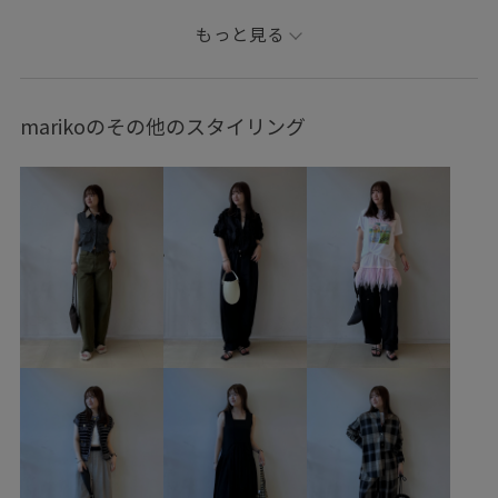
雨の日コーデ
ゴルフコーデ
ヨガコーデ
もっと見る
父の日ギフト
母の日ギフト
敬老の日ギフト
韓国ファッション
スポーツミックス
ストリート
marikoのその他のスタイリング
大人カジュアル
パンツスタイル
体型カバー
ワントーンコーデ
カジュアルコーデ
ヘルシーコーデ
フェミニンコーデ
シンプルコーデ
きれいめコーデ
ベーシック
ADAM ET ROPÉ
ウェーブ
トップス
ポロシャツ
パンツ
バッグ
トートバッグ
シューズ
サンダル
EUM36690
GAA06180
GAS76040
GAX06290
Exclusive_GW
LACOSTE
poloitem17w
Tシャツ
Wpickup_items