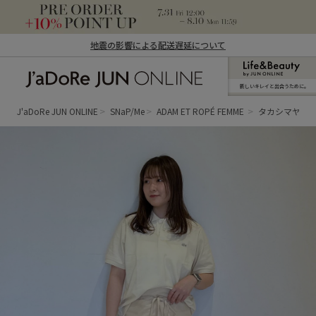
地震の影響による配送遅延について
新しいキレイと出合うために。
J'aDoRe JUN ONLINE（ジャドール ジュ
ン オンライン）
J'aDoRe JUN ONLINE
SNaP/Me
ADAM ET ROPÉ FEMME
タカシマヤゲ