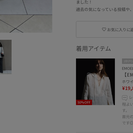
ました！
過去の気になっている投稿や、
お気に入りに
着用アイテム
2BUY
EMOE
【E
ホワイト
¥19,
レ
50%OFF
程よ
す。
首元
です