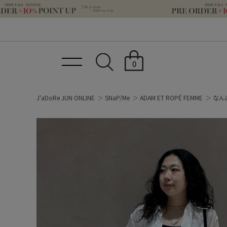
0
J'aDoRe JUN ONLINE
SNaP/Me
ADAM ET ROPÉ FEMME
なんば