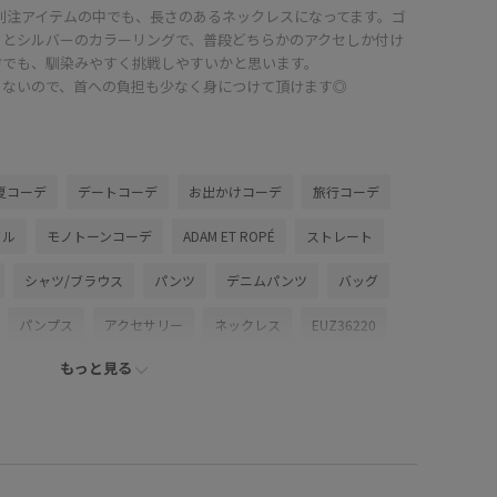
の別注アイテムの中でも、長さのあるネックレスになってます。ゴ
ドとシルバーのカラーリングで、普段どちらかのアクセしか付け
方でも、馴染みやすく挑戦しやすいかと思います。
もないので、首への負担も少なく身につけて頂けます◎
夏コーデ
デートコーデ
お出かけコーデ
旅行コーデ
イル
モノトーンコーデ
ADAM ET ROPÉ
ストレート
シャツ/ブラウス
パンツ
デニムパンツ
バッグ
パンプス
アクセサリー
ネックレス
EUZ36220
もっと見る
AS76030
GAX06070
2026ceremonybi
26SSceremony
item17w
Tシャツ
アダムエロぺ雑貨
インディゴ
シャツ
シンプル
ジャケット
スクエアトゥ