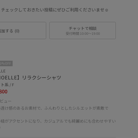
チェックしておきたい投稿にぜひご利用くださいませ☺︎
チャットで相談
追加する
(0)
受付時間 10:00〜19:00
10%OFF
LLE
MOELLE】リラクシーシャツ
系 / F
800
ビュー
い透け感のあるお素材で、ふんわりとしたシルエットが素敵で
の紐がアクセントになり、カジュアルでも綺麗めにも合わせやすい
◎