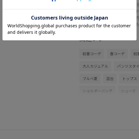
EO
ール
ない
重さ
関連タグ
初春コーデ
春コーデ
初
大人カジュアル
パンツスタ
ブルべ夏
混合
トップス
ショルダーバッグ
シューズ
GAA06080
GAH76050
G
EO
Exclusive_GW
sheer
カジュアル
コントラスト