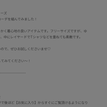
リーズ
コーデを組んでみました！
らかく着心地の良いアイテムです。フリーサイズですが、ゆ
で、中にレイヤードでTシャツなどを重ねても素敵です。
いので、ぜひお試しくださいませ♡
してみてください〜！
------------------
を
けで後ほど【お気に入り】からすぐにご覧頂けるようになり