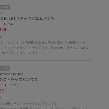
10%OFF
LLE
MOELLE】2タックデニムパンツ
ル / 36
200
ビュー
ムの中でも、とても伸縮性のあるお素材で着心地が最高です◎
エットもワイドかつ、タックが入ってるのでモードらしさもあり
回ししやすくなってます☺︎
10%OFF
ET ROPÉ FEMME
クストラップパンプス
イト / 23.5
00
ビュー
ですが硬すぎず、歩きやすいお素材です◎
ンテッドトゥで綺麗見えしつつ、ヒールではないので疲れにくく