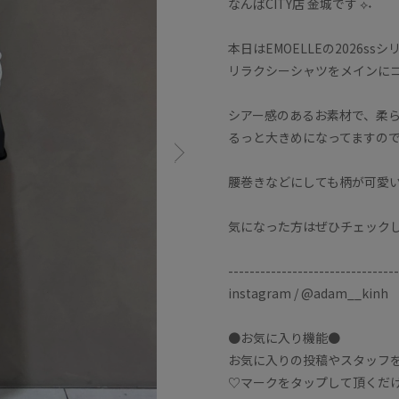
なんばCITY店 金城です ⟡˖
本日はEMOELLEの2026ssシ
リラクシーシャツをメインに
シアー感のあるお素材で、柔
るっと大きめになってますの
腰巻きなどにしても柄が可愛
気になった方はぜひチェック
--------------------------------
instagram / @adam__kinh
●お気に入り機能●
お気に入りの投稿やスタッフ
♡マークをタップして頂くだ