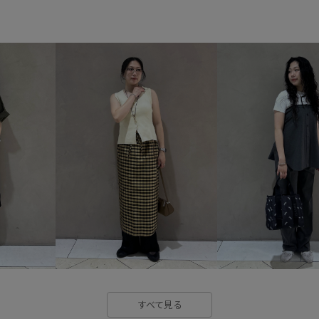
スッキリ
ステッチ
スト
チェーン
チュニック
チ
ポインテッドトゥ
モード
ローヒール
上品
伸縮性
幅広
快適
快適な着心地
自然な風合い
薄手
透け
すべて見る