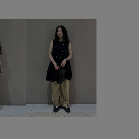
レッチデニム
ストレッチ性
センタープレス
タック
ュニック丈
デイリー使い
デニム生地
ナチュラル
モール糸
リラックススタイル
レザー調
ローウエスト
光沢感
別注アイテム
合わせやすい
天然皮革
折りたたみ傘
抜け感
涼しげ
立体感
感
長め丈
長財布
麻