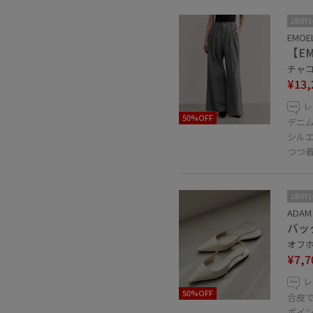
2BUY
EMOE
【E
チャコー
¥13,
レ
50%OFF
デニ
シル
つつ着
2BUY
ADAM 
バッ
オフホワ
¥7,7
レ
50%OFF
合皮
ポイ