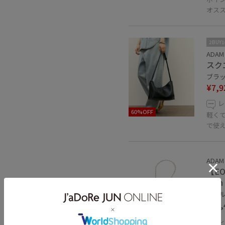
オス
2BUY
ADAM 
スク
ブラック
¥7,9
レ
60%OFF
軽くて
で使
ADAM 
【EO 
with 
ゴールド
¥26,
レ