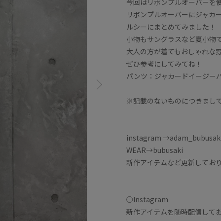
今回はリボンプルオーバーを
リボンプルオーバーにジャカ
ルシーにまとめてみました！
小物もサングラスなど夏小物
大人の方が着てもおしゃれな
ぜひ参考にしてみてね！
パンツ：ジャカードイージーパン
※記載のないものにつきまし
instagram →adam_bubusak
WEAR→bubusaki
新作アイテムなど更新してお
○Instagram
新作アイテムを随時配信して