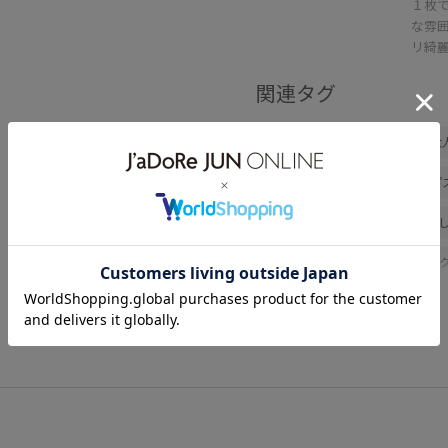
１枚
な雰
リ綺
関連タグ
初夏コーデ
夏コーデ
大
ノーマル
低身長
トップ
おすすめトップス
さらっと
イージーパンツ
オーガニッ
伸縮性
冷んやり
合わせ
快適な着心地
爽やか
着