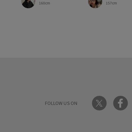
157cm
160cm
FOLLOW US ON