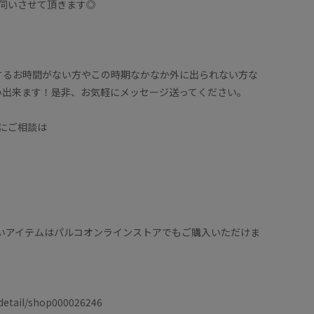
伺いさせて頂きます◎
するお時間がない方やこの時期なかなか外に出られない方な
い出来ます！是非、お気軽にメッセージ送ってください。
フにご相談は
扱いアイテムはパルコオンラインストアでもご購入いただけま
/detail/shop000026246