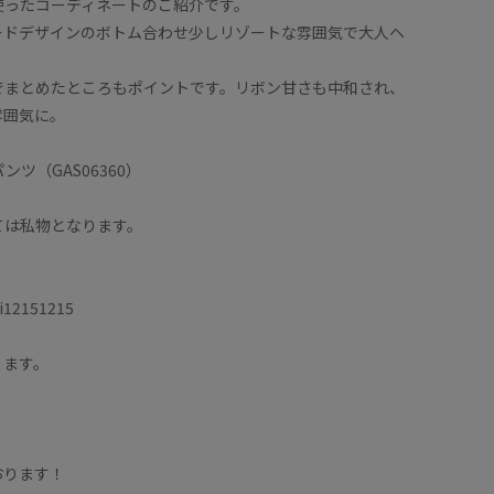
使ったコーディネートのご紹介です。
ードデザインのボトム合わせ少しリゾートな雰囲気で大人ヘ
でまとめたところもポイントです。リボン甘さも中和され、
雰囲気に。
ツ（GAS06360）
ては私物となります。
i12151215
ります。
おります！