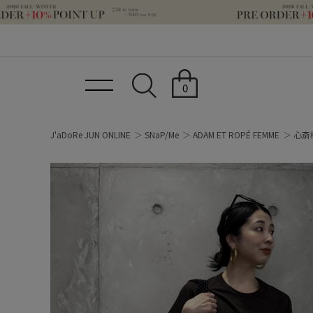
0
J'aDoRe JUN ONLINE
SNaP/Me
ADAM ET ROPÉ FEMME
心斎