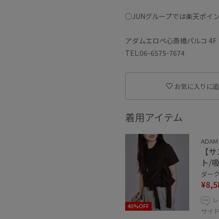
○JUNグループでは楽天ポイ
アダムエロペ心斎橋パルコ 4F
TEL:06-6575-7674
お気に入りに追
着用アイテム
ADAM 
【サ
ト/
ダーク
¥8,5
レ
40%OFF
サイ