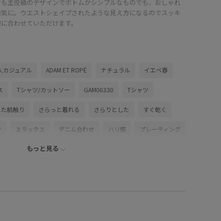
でも主役級のデザインでボトムがシンプルなものでも、おしゃれ
囲気に。ウエストシェイプされたような見え方になるのでスッキ
麗に合わせていただけます。
人カジュアル
ADAM ET ROPÉ
ナチュラル
イエベ春
ス
Tシャツ/カットソー
GAM06330
Tシャツ
した肌触り
さらっと着れる
さらりとした
すぐ乾く
ク
スラックス
デニム合わせ
ハリ感
プレーティング
もっと見る
やすい
大人っぽい
天竺
布帛
快適
回しやすい
薄手