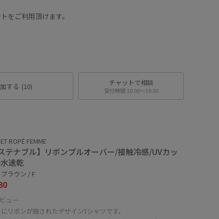
ントをご利用頂けます。
チャットで相談
加する
(10)
受付時間 10:00〜19:00
ET ROPÉ FEMME
ステナブル】リボンプルオーバー/接触冷感/UVカッ
吸水速乾
ブラウン / F
80
ビュー
ドにリボンが施されたデザインTシャツです。