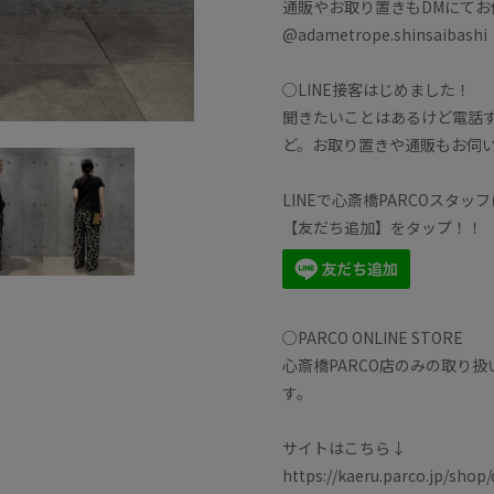
通販やお取り置きもDMにてお
@adametrope.shinsaibashi
○LINE接客はじめました！
聞きたいことはあるけど電話
ど。お取り置きや通販もお伺
LINEで心斎橋PARCOスタッ
【友だち追加】をタップ！！
○PARCO ONLINE STORE
心斎橋PARCO店のみの取り
す。
サイトはこちら↓
https://kaeru.parco.jp/shop