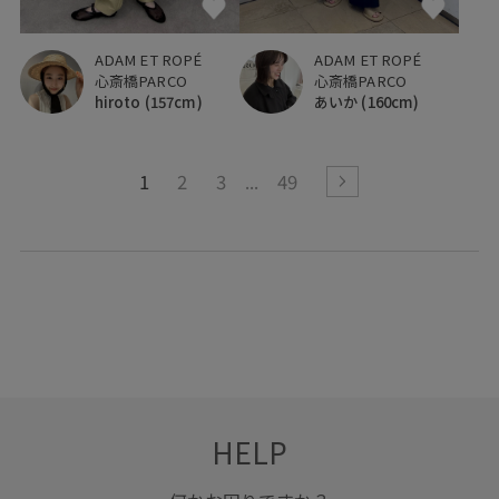
ADAM ET ROPÉ
ADAM ET ROPÉ
心斎橋PARCO
心斎橋PARCO
あいか
(160cm)
hiroto
(157cm)
1
2
3
49
HELP