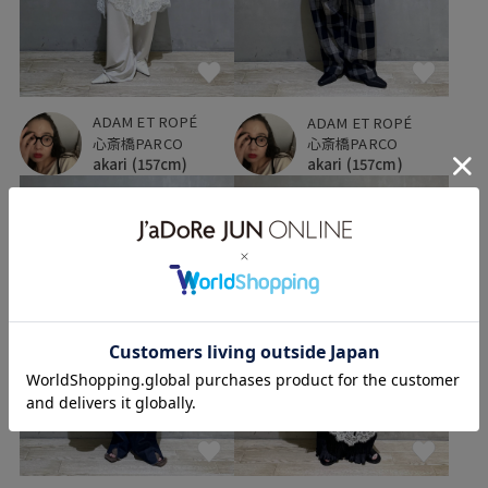
ADAM ET ROPÉ
ADAM ET ROPÉ
心斎橋PARCO
心斎橋PARCO
akari
(157cm)
akari
(157cm)