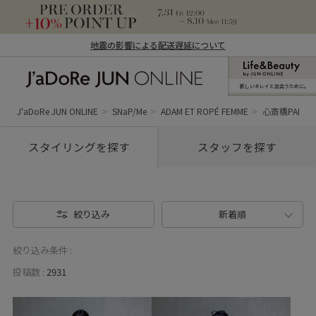
地震の影響による配送遅延について
新しいキレイと出合うために。
J'aDoRe JUN ONLINE（ジャドール ジュ
ン オンライン）
J'aDoRe JUN ONLINE
SNaP/Me
ADAM ET ROPÉ FEMME
心斎橋PARCO
スタイリングを探す
スタッフを探す
絞り込み
新着順
絞り込み条件 :
投稿数 :
2931