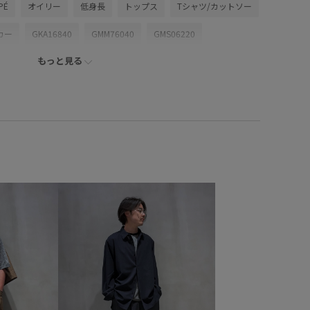
PÉ
オイリー
低身長
トップス
Tシャツ/カットソー
カー
GKA16840
GMM76040
GMS06220
もっと見る
ckup
session_with_akiyoshi_nakao_setup
Wtops_pickup
ンソール
イージーケア
シャリ感
シワになりにくい
クス
セットアップ
センタープレス
テーパード
ルド感
伸縮性
光沢感
吸水速乾
快適
抗菌防臭
接触冷感
撚糸
撥水加工
美シルエット