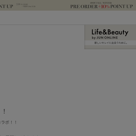
新しいキレイと出合うために。
！！
コラボ！！