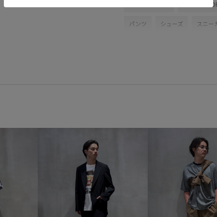
コラボアイテム
ADAM ET RO
パンツ
シューズ
スニー
26ss_coveross
MSpecial_pi
すぐ乾く
アウトドア
イ
スキー
スポーツ
スラッ
デザイン性
ドライ
ホー
快適なはき心地
快適性
薄手
通気性