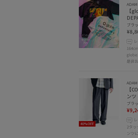
ADAM
【glo
DEP
ブラック
¥8,8
レ
164
glo
是非
ADAM
【C
ンツ
ブラック
¥9,2
レ
40%OFF
2タ
ンツ