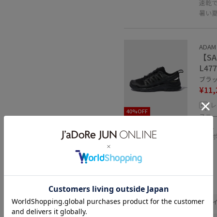
速乾
暑い
ADAM
【SA
L477
ブラック
¥11,
レ
40%OFF
スニ
また
がる
関連タグ
26SS夏の新作
初夏コーデ
大人カジュアル
パンツスタ