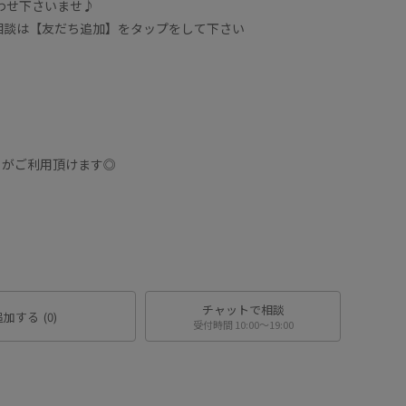
合わせ下さいませ♪
フに相談は【友だち追加】をタップをして下さい
】
トがご利用頂けます◎
チャットで相談
追加する
(0)
受付時間 10:00〜19:00