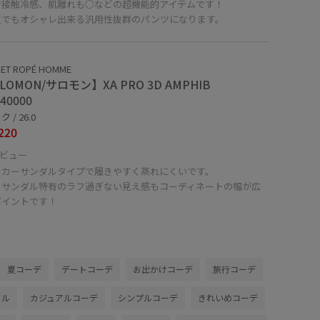
で接触冷感、肌離れも○などの超機能的アイテムです！
夏でもオシャレ出来る汎用性抜群のパンツになります。
 ET ROPÉ HOMME
LOMON/サロモン】XA PRO 3D AMPHIB
40000
 / 26.0
220
ビュー
ーカーサンダルタイプで履きやすく蒸れにくいです。
、サンダル特有のラフ過ぎない見え感もコーディネートの幅が広
ポイントです！
夏コーデ
デートコーデ
お出かけコーデ
旅行コーデ
イル
カジュアルコーデ
シンプルコーデ
きれいめコーデ