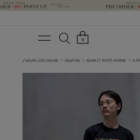
0
J'aDoRe JUN ONLINE
SNaP/Me
ADAM ET ROPÉ HOMME
S-P