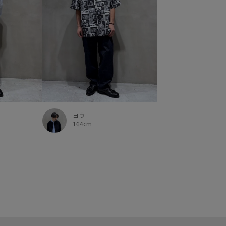
ヨウ
164cm