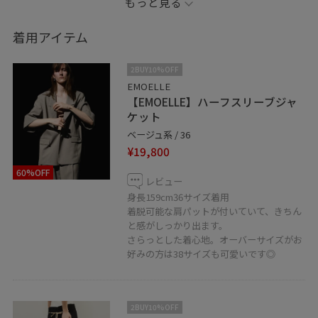
もっと見る
▼パーソナルカラー イエベ秋
着用アイテム
▼骨格 ウェーブ
2BUY10%OFF
●記載のないものにつきましては私物となります。
EMOELLE
【EMOELLE】ハーフスリーブジャ
ケット
－－－－－－－－－－－－－－－－－－－－－
ベージュ系 / 36
¥19,800
【information】
60%OFF
▷お気に入りの投稿やスタッフを♡ボタンからお気に入
レビュー
りに追加していただくと、
身長159cm36サイズ着用
着脱可能な肩パットが付いていて、きちん
【お気に入り】タブから、投稿をご覧いただきやすくな
と感がしっかり出ます。
りますのでぜひお試しくださいませ◎
さらっとした着心地。オーバーサイズがお
好みの方は38サイズも可愛いです◎
□LUMINE WEB決済サービス
北千住ルミネではWEB決済でご自宅への発送も行ってお
2BUY10%OFF