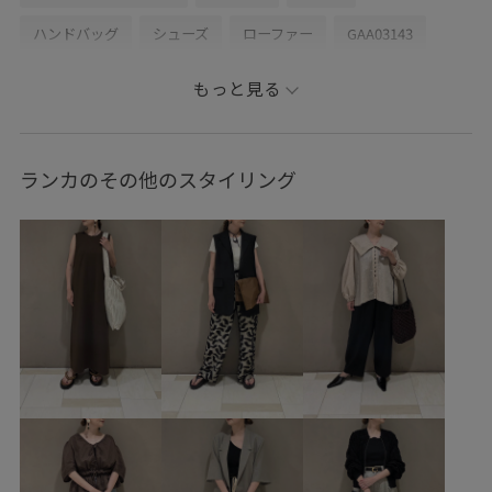
ハンドバッグ
シューズ
ローファー
GAA03143
GAC06030
GAF06070
GAV76030
GAX85030
もっと見る
2026ceremonybi
2026SSspecialprice
25AWBI30
26SSceremony
Vネック
きれいに見える
きれいめ
ランカのその他のスタイリング
さっと羽織れる
アクセサリー
アシンメトリー
アダムエロぺ雑貨
ウール
オケージョン
カジュアル
カッティング
カップ付き
カーディガン
クッション
クッション性
コーディネートしやすい
シャツ
シルク
シンプル
ジャケット
スッキリ
ステッチ
ストレッチ感
セットアップ
セットアップ対象商品
ソフトタッチ
デコルテがきれい
ドライ