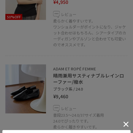
¥4,950
レビュー
50%OFF
柔らかく着やすいです。
ワンショルダーがポイントになり、ジャケ
ット合わせはもちろん、シアータイプのカ
ーディガンやブルゾンと合わせても可愛い
のでオススメです。
ADAM ET ROPÉ FEMME
晴雨兼用サスティナブルレインロ
ーファー/撥水
ブラック系 / 24.0
¥9,460
レビュー
普段23.5～24.0/37サイズ着用
24.0でぴったりです。
柔らかく履きやすいです。
1つあると、雨の日も安心です◎