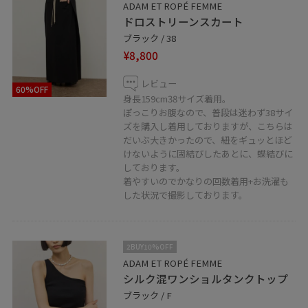
ADAM ET ROPÉ FEMME
ります。
ドロストリーンスカート
ルミネカードをご利用のお客様はいつでも5%OFFでご購
ブラック / 38
入いただけます。
¥8,800
お気軽にお問い合わせくださいませ。
レビュー
60%OFF
□LINE接客も実施しております！
身長159cm38サイズ着用。
ぽっこりお腹なので、普段は迷わず38サイ
在庫確認やお悩みなど、LINEで簡単にお問合せいただけ
ズを購入し着用しておりますが、こちらは
ます。
だいぶ大きかったので、紐をギュッとほど
お気軽にご活用くださいませ。
けないように固結びしたあとに、蝶結びに
しております。
着やすいのでかなりの回数着用+お洗濯も
した状況で撮影しております。
－－－－－－－－－－－－－－－－－－－－－－－－－
アダムエロペ北千住ルミネ店 4F
2BUY10%OFF
℡ 03-5813-3241
ADAM ET ROPÉ FEMME
シルク混ワンショルタンクトップ
ブラック / F