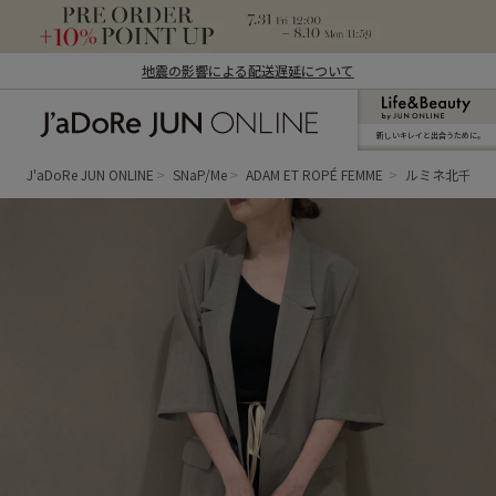
地震の影響による配送遅延について
新しいキレイと出合うために。
J'aDoRe JUN ONLINE（ジャドール ジュ
ン オンライン）
J'aDoRe JUN ONLINE
SNaP/Me
ADAM ET ROPÉ FEMME
ルミネ北千住