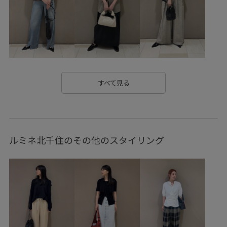
ドライビングシューズ
ドレス
ナイロン
ハーフパンツ
フェイクレザー
フロントボタン
ベーシック
ポリエステル
ポリエステルレーヨン
ミニマル
メンズライク
モード
リサイクル
すべて見る
リラックス感
レインシューズ
レザー調
レーヨン混
万能アイテム
上品
伸縮性
傘
取り外し可能
ルミネ北千住のその他のスタイリング
定番
差し色
滑り止め
牛革
着心地が良い
落ち感
薄手
透け感
通気性
長財布
麻