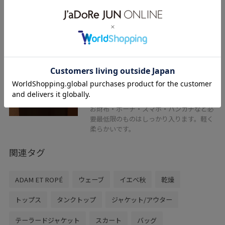
PFT
【PFT】Fuka musubi Small バッグ
オフホワイト / F
¥44,000
レビュー
お財布・ポーチ・スマホ・ハンカチなど必
要最低限のものはしっかり入ります。軽く
柔らかいです。
関連タグ
ADAM ET ROPÉ
ウェーブ
イエベ秋
乾燥
トップス
タンクトップ
ジャケット/アウター
テーラードジャケット
スカート
バッグ