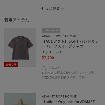
本日から発売です！！
もっと見る
是非店頭でお試しください！
着用アイテム
ADAM ET ROPÉ横浜店
2BUY10%OFF
045-440-3554
ADAM ET ROPÉ HOMME
【ACT/アクト】LIGHT バンドカラ
ー ハーフスリーブシャツ
LINEでルミネ横浜スタッフに相談は【友達追加】をタッ
チャコール / M
プをして下さい
¥7,700
50%OFF
レビュー
Mサイズで程よくゆったりなサイズ感。
非常に軽量で羽織りやすいです。
ADAM ET ROPÉ HOMME
【adidas Originals for ADAM ET