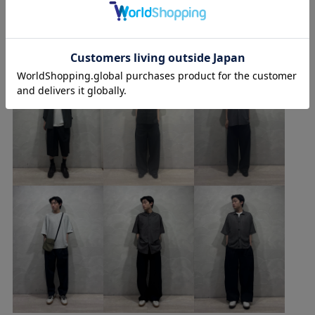
シンプル
スエード
スッキリ
ステッチ
Reoのその他のスタイリング
ストレッチ性
スポーツ
スポーツウェア
スリット
ドレス
バンドカラー
ポリエステル
ミニマル
モノトーン
ラウンドヘム
リラックス感
上品
五分袖
伸縮性
別注アイテム
布帛
薄手
透け感
透け感がない
通気性
高級感