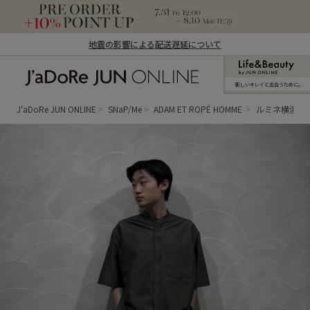
地震の影響による配送遅延について
新しいキレイと出合うために。
J'aDoRe JUN ONLINE（ジャドール ジュ
ン オンライン）
J'aDoRe JUN ONLINE
SNaP/Me
ADAM ET ROPÉ HOMME
ルミネ横浜