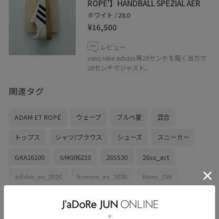
ROPE'】HANDBALL SPEZIAL AER
ホワイト / 28.0
¥16,500
レビュー
vans.nike.adidas等28センチを履く当方で
28センチでジャスト。
関連タグ
ADAM ET ROPÉ
ウェーブ
ブルべ夏
混合
トップス
シャツ/ブラウス
シューズ
スニーカー
GKA16100
GMG06210
26SS30
26ss_act
adidas_ex_2026
homme_ex_2026
Mens_GW
summerlook_act
アイコニック
イージーケア
もっと見る
オーバーサイズ
コントラスト
コート
シャツ