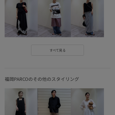
シューズ
パンプス
GAA06080
GAH06100
GAS06250
GAX85030
2026ceremonybi
2026SSspecialprice
25AWBI30
26SSceremony
SETUP
WEB限定
ゆったり
アクセサリー
アダムエロぺパンツ
アダムエロぺ雑貨
イージーパンツ
すべて見る
ウエストがゴム
カジュアル
コットン
ゴム仕様
シャツ
ジャケット
スカラップ柄
スクエアトゥ
福岡PARCOのその他のスタイリング
スッキリ
ストレスフリー
スラックス
セットアップ
セットアップ対象商品
デニム合わせ
ニット
ボーダー
ポインテッドトゥ
モード
レザー調
ローヒール
傘
光沢感
牛革
薄手
透け感