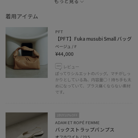
もっと見る
期間限定で、通常お取り扱いのないモデルを含めたライ
ンナップをご覧いただけます♩
着用アイテム
これからの季節に活躍する一本を、是非店頭にてお試し
PFT
ください。
【PFT】Fuka musubi Small バッグ
ベージュ / F
【illumi】
¥44,000
「身につける人に輝きと魅力を与えてくれる。輝く。煌
レビュー
めく。」をコンセプトに、日本が世界に誇るメガネ生産
ぽってりシルエットのバッグ。マチがしっ
地「福井県鯖江市」を拠点に製造。
かりとしている為、内容量◯！持ち手も太
シーン問わずに使えるデイリーユースなデザイン、生地
めになっていて、プラス痛くならない素材
です。
の厚み/生地の削り方/サイズ感/金属の素材など細部まで
軽量に拘り、軽くて頑丈なかけ心地のいい眼鏡を作成。
2BUY10%OFF
ぜひこの機会にご来店下さい〜！
ADAM ET ROPÉ FEMME
バックストラップパンプス
■ FEMME
オフホワイト / 23.5