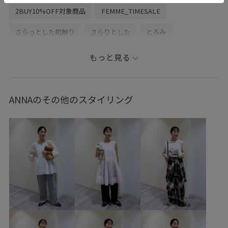
2BUY10%OFF対象商品
FEMME_TIMESALE
さらっとした肌触り
さらりとした
とろみ
アシンメトリー
オーバーサイズ
シンプル
ダウン
もっと見る
トレンド
ナイロン
ナイロンジャケット
ハリ感
バランスが良い
フェイクレザー
フロントボタン
ANNAのその他のスタイリング
ボリューム感
ルーズ
ルーズなシルエット
天然素材
安定感
安定感のあるヒール
幅広
春らしいカラー
毎シーズン
着脱しやすい
美シルエット
初春コーデ
春コーデ
初夏コーデ
夏コーデ
ADAM ET ROPÉ
ウェーブ
ブルべ冬
オイリー
トップス
シャツ/ブラウス
パンツ
バッグ
ハンドバッグ