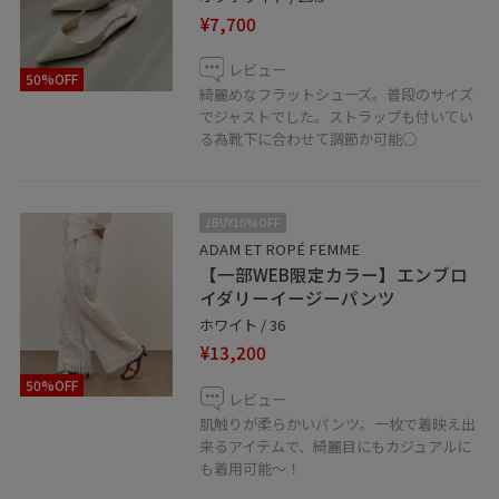
ーーーーーーーーーーーーーーーーーーーーーーーーー
¥7,700
ー
店舗通販も承っております。
レビュー
50%OFF
綺麗めなフラットシューズ。普段のサイズ
お気軽にお問い合わせください！
でジャストでした。ストラップも付いてい
る為靴下に合わせて調節か可能◯
LINEで福岡パルコスタッフに相談は【友だち追加】をタ
ップをして下さい
2BUY10%OFF
ADAM ET ROPÉ FEMME
【一部WEB限定カラー】エンブロ
イダリーイージーパンツ
ホワイト / 36
福岡PARCO店
¥13,200
☎︎092-235-7177
50%OFF
10:00〜20:30
レビュー
肌触りが柔らかいパンツ。一枚で着映え出
来るアイテムで、綺麗目にもカジュアルに
も着用可能〜！