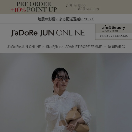
地震の影響による配送遅延について
新しいキレイと出合うために。
J'aDoRe JUN ONLINE（ジャドール ジュ
ン オンライン）
J'aDoRe JUN ONLINE
SNaP/Me
ADAM ET ROPÉ FEMME
福岡PARCO