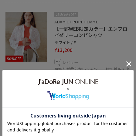
2BUY10%OFF
ADAM ET ROPÉ FEMME
【一部WEB限定カラー】エンブロ
イダリーコンビシャツ
ホワイト / F
¥13,200
50%OFF
レビュー
肌触りが柔らかいシャツ。一枚で着映え出
来るアイテムで、薄手の羽織としても大活
躍するアイテム。セットアップでの着用も
可能〜！
関連タグ
ジャケット/アウター
テーラードジャケット
サンダル
GAA06090
GAH06080
GAV06050