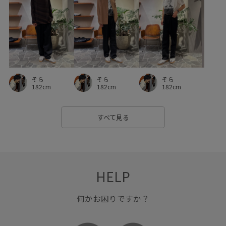
安定感のあるヒール
春夏
着やせ効果
秋冬
美シルエット
華やか
軽い着心地
遊び心がある
重宝アイテム
長財布
高級感
そら
そら
そら
182cm
182cm
182cm
すべて見る
HELP
何かお困りですか？