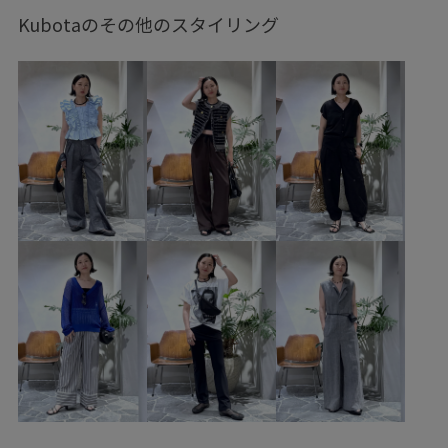
ウェーブ
ブルべ夏
乾燥
ジャケット/アウター
Kubotaのその他のスタイリング
テーラードジャケット
ワンピース
バッグ
ショルダーバッグ
シューズ
ブーツ
アクセサリー
ネックレス
ピアス（両耳用）
GAA25130
GAE25080
GAV25020
GAX74010
GAZ75000
GAZ75050
1枚あると重宝
24AW30
25アウター_pickup
FEMMEおすすめ羽織
recommend_goods
Winter Goods
きれいめ
くるみボタン
こなれ感
ふんわり
アダムエロぺアウター
アダムワンピース
ウール
オールインワン_pickup
カジュアル
サイズ調整
サテン
シアー
シアー感
シンプル