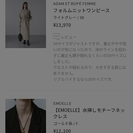
是非フォローしてくださいね！
ADAM ET ROPÉ FEMME
フォルムニットワンピース
お好きなスタイリングは、ハートをタップで《お気に入
ライトグレー / 38
り》登録していただます！
¥13,970
ミント神戸店では通信販売も行っております。
レビュー
公式のLINEにて承っておりますので是非お気軽にお問い
36サイズがジャストですが、着丈がやや短
合わせくださいませ。
いのが気になったので、体のラインを拾わ
ずに着丈も踝が隠れるくらいの38サイズに
※対応可能時間 11:00～20:00
しました。
ウエストが絞れるので、大きすぎる感じは
LINEでルクア大阪スタッフにご相談は【友だち追加】を
ありません。
リアルバイするなら38サイズです。
タップをして下さい
EMOELLE
【EMOELLE】水挿しモチーフネッ
クレス
ゴールド系 / F
¥12,100