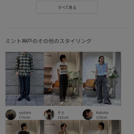
シンプルなトップス
ジャケット
スタイルアップ
すべて見る
ステッチ
スニーカー
スラックス
セットアップ
タイト
タートルネック
ダウン
トップス
ミント神戸のその他のスタイリング
ドロストデザイン
ニット
ニットワンピース
ハリ感
バランスが良い
パンツ
ピアス
フェイクレザー
フロントボタン
プルオーバー
ボリューム感
ポリウレタン
ポリエステル
ミニマル
メリハリ
メンズライク
モチーフ
モード
リサイクル
リラックス感
ルーズ
ルーズなシルエット
そら
Kubota
ryotaro
レイヤードスタイル
レザー調
ロングワンピース
182cm
159cm
170cm
上品
伸縮性
傘
光沢感
大人っぽい
安定感