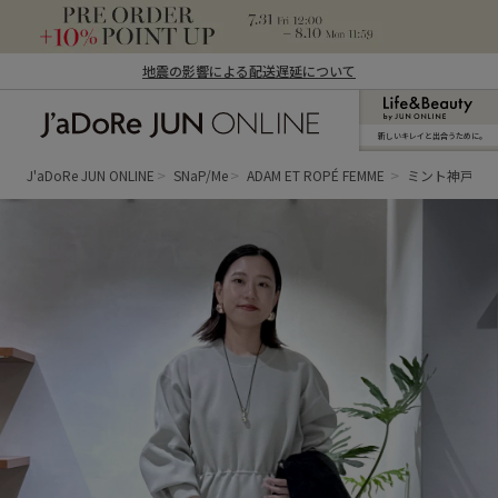
地震の影響による配送遅延について
新しいキレイと出合うために。
J'aDoRe JUN ONLINE（ジャドール ジュ
ン オンライン）
J'aDoRe JUN ONLINE
SNaP/Me
ADAM ET ROPÉ FEMME
ミント神戸