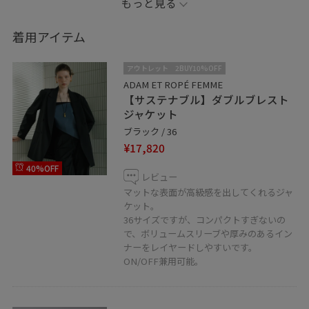
もっと見る
今日は七五三コーデのご紹介です！
カジュアル好きの方は、シンプルなワンピースを選ぶと
着用アイテム
着回ししやすいですよ！
上にジャケットを合わせて、小物をキレイめにするのが
アウトレット
2BUY10%OFF
ポイント。
ADAM ET ROPÉ FEMME
【サステナブル】ダブルブレスト
ジャケット
シューズは寺社仏閣なのでフラットがオススメですが、
ブラック / 36
安定感のあるものなら高すぎないヒールのものを！
¥17,820
40%OFF
子どもが主役なので華やかになりすぎないのがポイント
レビュー
です。
マットな表面が高級感を出してくれるジャ
ケット。
きちんと感や品を重視しましょう！
36サイズですが、コンパクトすぎないの
で、ボリュームスリーブや厚みのあるイン
是非チェックしてみてくださいね！
ナーをレイヤードしやすいです。
ON/OFF兼用可能。
※記載のないものは私物です。