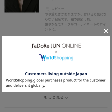
レビュー
やや重たさがありますが、付けると気にな
らない程度です。紐の調節可能。
艶やかなモチーフがコーディネートのポイ
ントに。
関連タグ
七五三
七五三ママコーデ
25aw
25aw秋の新作
25aw冬の新作
秋コーデ
初冬コーデ
授業参観日コーデ
デートコーデ
お出かけコーデ
旅行コーデ
推し活コーデ
女子会コーデ
大人カジュアル
スカートスタイル
体型カバー
もっと見る
シンプルコーデ
きれいめコーデ
ADAM ET ROPÉ