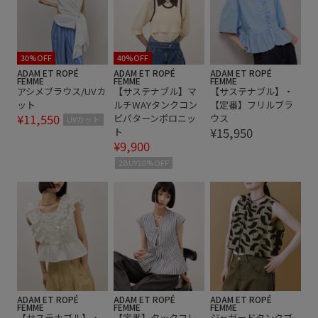
身体にフィット
30%OFF
40%OFF
ADAM ET ROPÉ
ADAM ET ROPÉ
ADAM ET ROPÉ
FEMME
FEMME
FEMME
アシメブラウス/UVカ
【サステナブル】マ
【サステナブル】・
ット
ルチWAYタンクコン
【定番】フリルブラ
¥11,550
ビパターンポロニッ
ウス
UVカット
¥15,950
ト
¥9,900
2BUY10%OFF
ADAM ET ROPÉ
ADAM ET ROPÉ
ADAM ET ROPÉ
FEMME
FEMME
FEMME
【サステナブル】・
【定番】タックフレ
ジャガードタンクブ