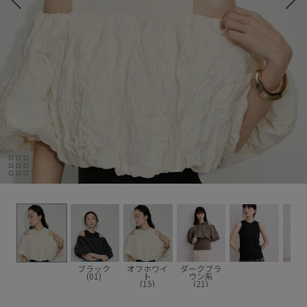
ブラック
オフホワイ
ダークブラ
(01)
ト
ウン系
(15)
(21)