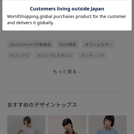
関連タグ
2BUY10%OFF対象商品
WEB限定
オフショルダー
カジュアル
カジュアルすぎない
カッティング
クロップド丈
コットン
コットンライク
ゴム仕様
もっと見る
スカート
セット
タフタ
タフタ素材
タンクトップ
デザイントップス
ニット
フェミニン
ブラウス
プルオーバー
ヘルシー
おすすめのデザイントップス
ボリューム感
ボートネック
モード
ラウンドネック
ワイドデニム
上品
布帛
薄手