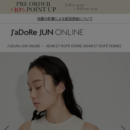
地震の影響による配送遅延について
J'aDoRe JUN ONLINE（ジャドール ジュ
ン オンライン）
J'aDoRe JUN ONLINE
ADAM ET ROPÉ FEMME
(ADAM ET ROPÉ FEMME)