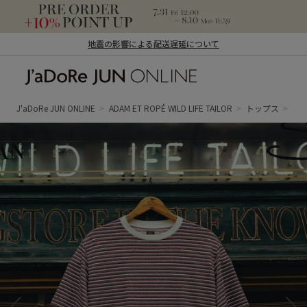
地震の影響による配送遅延について
J'aDoRe JUN ONLINE（ジャドール ジュ
ン オンライン）
J'aDoRe JUN ONLINE
ADAM ET ROPÉ WILD LIFE TAILOR
トップス
T