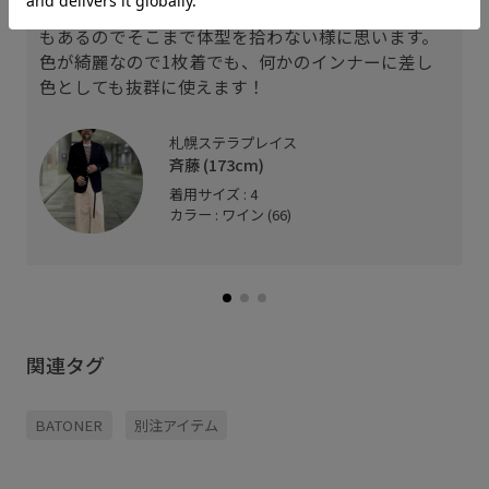
ゆったりと柔らかく着やすい上、比較的生地の厚さ
もあるのでそこまで体型を拾わない様に思います。
色が綺麗なので1枚着でも、何かのインナーに差し
色としても抜群に使えます！
札幌ステラプレイス
斉藤 (173cm)
着用サイズ : 4
カラー : ワイン (66)
関連タグ
BATONER
別注アイテム