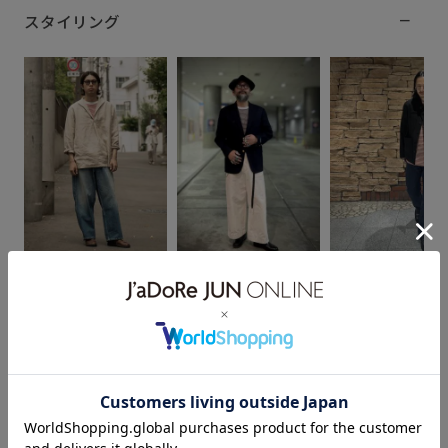
スタイリング
飯澤
斉藤
渡部
174cm SIZE:3
173cm SIZE:4
175cm SIZE:3
スタッフレビュー