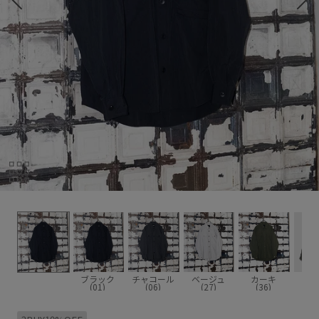
ブラック
チャコール
ベージュ
カーキ
(01)
(06)
(27)
(36)