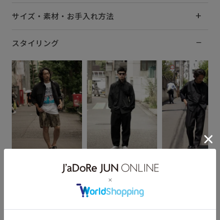
サイズ・素材・お手入れ方法
スタイリング
野田
田中 陸
野田
171cm SIZE:3
168cm SIZE:2
171cm SIZE:3