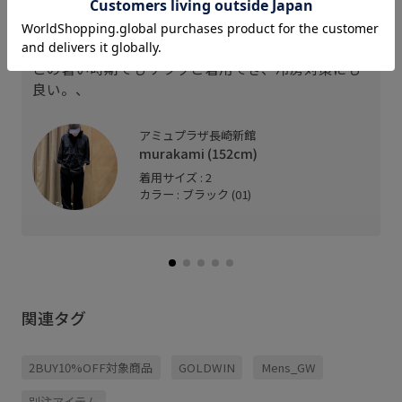
スタッフレビュー
この暑い時期でもサラッと着用でき、冷房対策にも
良い。、
アミュプラザ長崎新館
murakami (152cm)
着用サイズ : 2
カラー : ブラック (01)
関連タグ
2BUY10%OFF対象商品
GOLDWIN
Mens_GW
別注アイテム