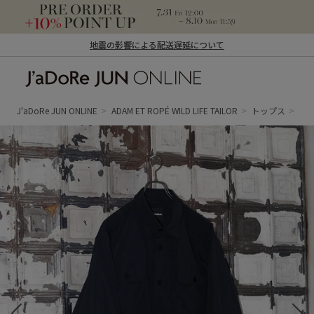
地震の影響による配送遅延について
J'aDoRe JUN ONLINE（ジャドール ジュ
ン オンライン）
J'aDoRe JUN ONLINE
ADAM ET ROPÉ WILD LIFE TAILOR
トップス
シ