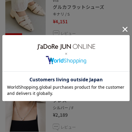
VIS
グルカフラットシューズ
キナリ / S
¥4,151
レビュー
40%OFF
普段は22.5〜23cmを履きます。
Sサイズを着用しましたがちょうどよく、
程よい肌見せで抜け感が出ます！
ヒールが2.5cmと高すぎず低すぎずなので
歩きやすいです！
VIS
ハートリングトップチェーンネッ
クレス
シルバー / F
¥2,189
レビュー