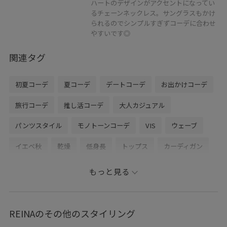
ハートのデザインがアクセントになってい
るチェーンネックレス。サングラスもかけ
られるのでシンプルすぎずコーデに合わせ
やすいです◎
関連タグ
初夏コーデ
夏コーデ
デートコーデ
お出かけコーデ
旅行コーデ
推し活コーデ
大人カジュアル
パンツスタイル
モノトーンコーデ
VIS
ウェーブ
イエベ秋
乾燥
低身長
トップス
カーディガン
パンツ
バッグ
トートバッグ
シューズ
パンプス
もっと見る
財布/小物
バンダナ/スカーフ
アクセサリー
ネックレス
BVA16010
BVK36090
BVN16040
REINAのその他のスタイリング