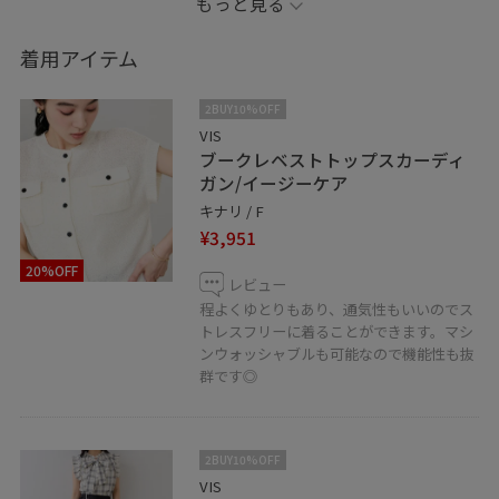
もっと見る
ントが出て◎
着用アイテム
●Instagram→vis_reina1130
2BUY10%OFF
●記載のないものにつきましては私物となります。
VIS
ブークレベストトップスカーディ
●JUNのアプリではお気に入りのスタッフ、ショップを
ガン/イージーケア
《フォロー》して頂くことが出来ます。
キナリ / F
お好きなスタイリングは、ハートをタップで《お気に入
¥3,951
り》からすぐにご覧いただけますのでとても便利です♡
20%OFF
是非ご活用下さい！
レビュー
●LINEで在庫のお問い合わせや商品、コーディネートの
程よくゆとりもあり、通気性もいいのでス
トレスフリーに着ることができます。マシ
ご相談など是非お気軽にお問い合わせくださいませ。
ンウォッシャブルも可能なので機能性も抜
LINEで札幌アピアVISスタッフにご相談は【友だち追加】
群です◎
をタップ！
2BUY10%OFF
VIS