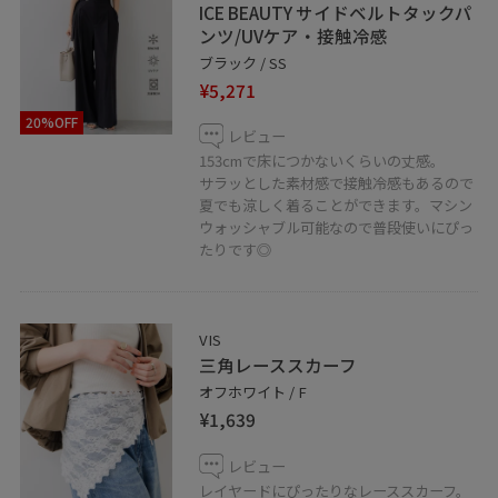
ICE BEAUTY サイドベルトタックパ
ンツ/UVケア・接触冷感
ブラック / SS
¥5,271
20%OFF
レビュー
153cmで床につかないくらいの丈感。
サラッとした素材感で接触冷感もあるので
夏でも涼しく着ることができます。マシン
ウォッシャブル可能なので普段使いにぴっ
たりです◎
VIS
三角レーススカーフ
オフホワイト / F
¥1,639
レビュー
レイヤードにぴったりなレーススカーフ。