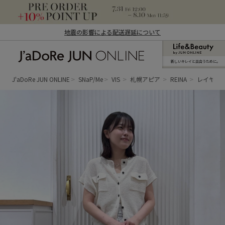
地震の影響による配送遅延について
新しいキレイと出合うために。
J'aDoRe JUN ONLINE（ジャドール ジュ
ン オンライン）
J'aDoRe JUN ONLINE
SNaP/Me
VIS
札幌アピア
REINA
レイヤー