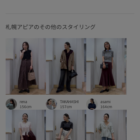
デイリー使い
デザインがポイント
デニムとの相性抜群
トレンド
トレンド感
ネイル
ハンドタオル
札幌アピアのその他のスタイリング
バランスが良い
ピスタチオ
フラットシューズ
ベルト
ベーシック
ポーチ
リング
レイヤードスタイル
ロングスカート
ヴィンテージ
ヴィンテージ感
伸縮性
低反発
女性らしさ
抜け感
接触冷感
普段使いも出来る
歩きやすい
洗濯機で洗える
甲高
疲れにくい
華やか
落ち感
rena
TAKAHASHI
asami
薄手
衝撃吸収
見た目以上の収納
財布
透け感
156cm
157cm
164cm
長財布
靴下