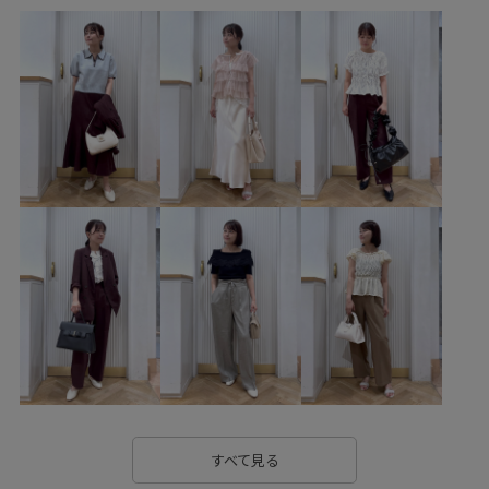
BVS16150
BVX36080
BVZ16270
2BUY10%OFF対象商品
ICEBEAUTY
Tシャツ
UVケア
VIS_2026SS_POLO2
vis_26ss_summergoods
vis_26ss_summertops
vis_br31
vis_junetops
vis_okazakisae_june
vis_okazakisae_may
お手入れしやすい
きちんと感
きれいに見える
こなれ感
さらっと着れる
さらりとした
やや長め
オールシーズン
カジュアル
クッション
コーディネートのアクセント
サングラス
シャツ
シンプル
シンプルコーデ
スウェット
スカーフ
スッキリ
ストーン
スラックス
タック
チェーン
すべて見る