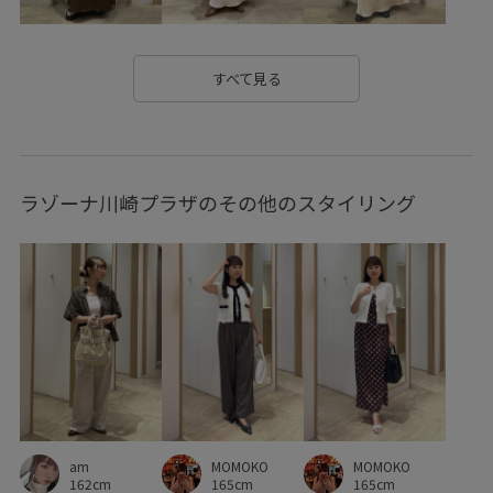
スカート
スカーフ
ストレスフリー
スラックス
デニムとの相性抜群
ドレープ感
ニット
ネイル
すべて見る
パンツにもスカートにも
フラットシューズ
フラップポケット
フレアなシルエット
フレアシルエット
ラゾーナ川崎プラザのその他のスタイリング
フレアパンツ
プルオーバー
ペプラム
ポケット付き
ポリエステル
レイヤードスタイル
ロングスカート
ワンピース
伸縮性
低反発
合わせやすい
女性らしさ
抜け感
接触冷感
歩きやすい
洗濯機で洗える
涼しくて着やすい
爽やか
甲高
疲れにくい
着心地が良い
程よい厚み
立体感
MOMOKO
MOMOKO
am
美シルエット
美脚
薄手
衝撃吸収
透け感
165cm
165cm
162cm