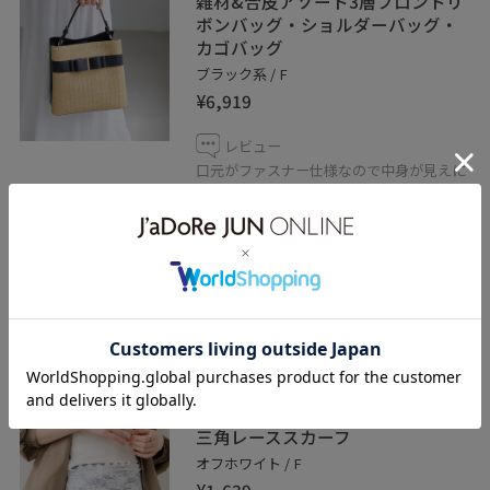
雑材&合皮アソート3層フロントリ
ボンバッグ・ショルダーバッグ・
カゴバッグ
ブラック系 / F
¥6,919
レビュー
口元がファスナー仕様なので中身が見えに
くく、安心して持ち歩けます。
収納スペースが分かれているので荷物の整
理がしやすく、ICカードや鍵をサッと取り
出せるポケット付きなのも便利◎
きれいめにもカジュアルにも合わせやすい
デザインです。
VIS
三角レーススカーフ
オフホワイト / F