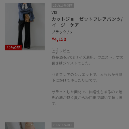
2BUY10%OFF
VIS
カットジョーゼットフレアパンツ/
イージーケア
ブラック / S
¥4,150
30%OFF
レビュー
身長154㎝でSサイズ着用。ウエスト、丈の
長さはジャストでした。
セミフレアのシルエットで、太ももから膝
下にかけてゆったり目です。
サラっとした素材で、伸縮性もあるので履
き心地が良く夏から秋口まで履いて頂けま
す。
2BUY10%OFF