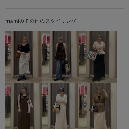
バッグ
ショルダーバッグ
シューズ
パンプス
財布/小物
バンダナ/スカーフ
BVA16010
BVM16450
mamiのその他のスタイリング
BVN16040
BVS16120
BVX46040
2BUY10%OFF対象商品
ICEBEAUTY
Tシャツ
UVケア
VIS_2026SS_POLO2
vis_26ss_summergoods
vis_26ss_summertops
vis_junetops
vis_okazakisae_june
vis_okazakisae_may
vis_pickuptops
Wbag_pickup
Wpickup_items
きれいに見える
さらっとした着心地
さらりとした
やや長め
オープンカラー
カゴバッグ
カジュアル
クッション
シャツ
ジョーゼット
スウェット