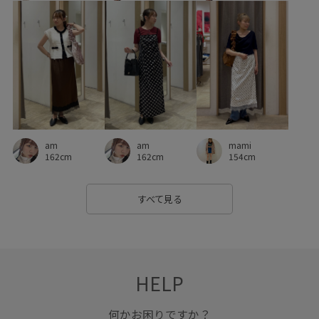
靴下
am
mami
am
162cm
154cm
162cm
すべて見る
HELP
何かお困りですか？