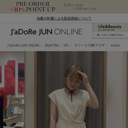
地震の影響による配送遅延について
新しいキレイと出合うために。
J'aDoRe JUN ONLINE（ジャドール ジュ
ン オンライン）
J'aDoRe JUN ONLINE
SNaP/Me
VIS
ラゾーナ川崎プラザ
mami