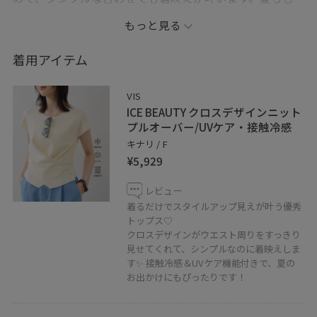
い素材感のバッグをプラスして、軽やかな印象に仕上げ
もっと見る
ました。
着用アイテム
*掲載のないアイテムは私物です。
VIS
ICE BEAUTY クロスデザインニット
▷information
プルオーバー/UVケア・接触冷感
投稿やスタッフをハートボタンからお気に入り追加して
キナリ / F
¥5,929
いただくと、【お気に入り】タブから投稿をご覧頂きや
すくなります！
レビュー
ぜひお試しください❤️
着るだけでスタイルアップ見えが叶う優秀
トップス♡
クロスデザインがウエスト周りをすっきり
LINEで在庫のお問い合わせや商品、コーディネートのご
見せてくれて、シンプルなのに着映えしま
相談など是非お気軽にお問い合わせくださいませ。
す✨ 接触冷感＆UVケア機能付きで、夏の
LINEでラゾーナ川崎VISスタッフにご相談は【友だち追
お出かけにもぴったりです！
加】をタップ！！