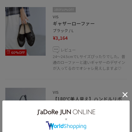
2BUY10%OFF
VIS
ギャザーローファー
ブラック / L
¥3,164
レビュー
60%OFF
24〜24.5cmでLサイズぴったりでした。普
通のローファーと違いギャザーのデザイン
が入ってるのでオシャレ見えしますよ♡
VIS
【180℃美人見え】ハンドルリボ
ンワンショルダーバッグ/新色追加
ブラック / F
¥5,929
レビュー