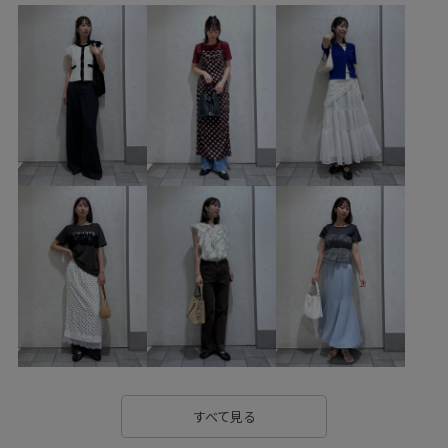
BVA36050
BVE36140
BVF16010
BVW35010
BVX45260
1枚でも着れる
1枚で完成
26officecasual
26SSceremony
Ssize_akisuda
VIS_2026SS_POLO
VIS_2026SS_POLO2
VIS_26SS
vis_26ssbag
vis_26ss_summertops
vis_br31
VIS_ceremony_2026
VIS_hotbeauty_styling
vis_okazakisae_june
vis_okazakisae_may
アメリカンスリーブ
ウエストタック
ウエストマーク
ウエスト切り替え
エコバッグ
オールインワン
オールシーズン
カットソー
カットソー素材
カップ付き
サンダル
すべて見る
シャツ
シンプル
スカート
スタイルアップ