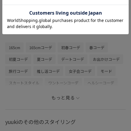
色々なスタイリングにも場面にも合わせや
すい、大活躍なバッグです♪♪
長財布も入る大きさです！
関連タグ
165cm
165cmコーデ
初春コーデ
春コーデ
初夏コーデ
夏コーデ
デートコーデ
お出かけコーデ
旅行コーデ
推し活コーデ
女子会コーデ
モード
スカートスタイル
ワントーンコーデ
ヘルシーコーデ
シンプルコーデ
きれいめコーデ
VIS
ウェーブ
もっと見る
ブルべ夏
オイリー
高身長
トップス
キャミソール
ワンピース
バッグ
ショルダーバッグ
yuukiのその他のスタイリング
シューズ
ローファー
ファッション雑貨
ベルト