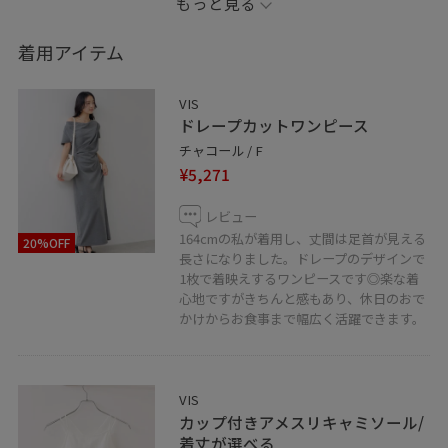
もっと見る
休日のおでかけからお食事まで幅広く活躍できます◎
着用アイテム
ぜひ参考にしてみてください♡
VIS
＿＿＿＿＿＿＿＿＿＿＿＿＿＿＿＿＿＿＿＿
ドレープカットワンピース
LINEで在庫のお問い合わせや商品、
チャコール / F
コーディネートのご相談など
¥5,271
是非お気軽にお問い合わせください◎
レビュー
LINEでVISアトレ吉祥寺店スタッフに
164cmの私が着用し、丈間は足首が見える
20%OFF
ご相談は【友だち追加】をタップ！！
長さになりました。ドレープのデザインで
1枚で着映えするワンピースです◎楽な着
心地ですがきちんと感もあり、休日のおで
かけからお食事まで幅広く活躍できます。
＿＿＿＿＿＿＿＿＿＿＿＿＿＿＿＿＿＿＿
少しでもいいねと思っていただけたら
VIS
♡を押していただければ【お気に入り】から
カップ付きアメスリキャミソール/
コーディネートをご覧いただけます♪
着丈が選べる