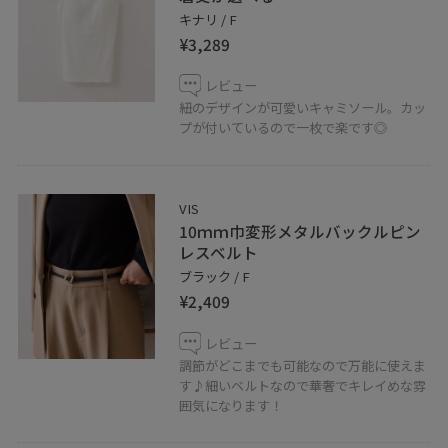
＿＿＿＿＿＿＿＿＿＿＿＿＿＿＿＿＿＿＿
キナリ / F
VIS アトレ吉祥寺店
¥3,289
〒180-0003
レビュー
東京都武蔵野市吉祥寺南町1-1-24 B1F
紐のデザインが可愛いキャミソール。カッ
TEL 0422-27-1352
プが付いているので一枚で楽です◎
営業時間 10:00~21:00
＿＿＿＿＿＿＿＿＿＿＿＿＿＿＿＿＿＿＿
VIS
10ｍｍ巾変形メタルバックルピン
レスベルト
ブラック / F
¥2,409
レビュー
調節がどこまでも可能なので万能に使えま
す♪細いベルトなので華奢でキレイめな雰
囲気になります！