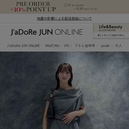
地震の影響による配送遅延について
新しいキレイと出合うために。
J'aDoRe JUN ONLINE（ジャドール ジュ
ン オンライン）
J'aDoRe JUN ONLINE
SNaP/Me
VIS
アトレ吉祥寺
yuuki
大人休日