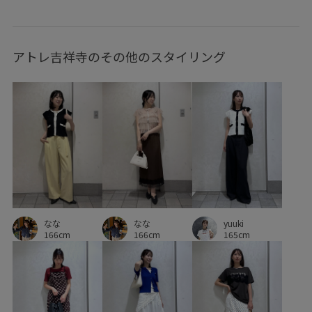
スニーカー
スポーティ
スラックス
ソックス
アトレ吉祥寺のその他のスタイリング
ソフトタッチ
タック
デイリー使い
デザインがポイント
トレンド
ハイウエスト
パンツ
フェミニン
フォーマル
フォーマルシーン
ヘルシー
ベーシック
ホールド感
ポーチ
マニッシュ
レディライク
ローウエスト
ワイドパンツ
ワンショルダー
上品
下着
伸縮性
使い勝手がいい
光沢感
入園式
内ポケット
なな
なな
yuuki
166cm
166cm
165cm
切り替え
卒園式入学式
卒業式入学式
大人っぽい
小さいポーチ
快適
春夏
普段使い
着やすい
立体感
薄手
財布
足当たりが良い
長財布