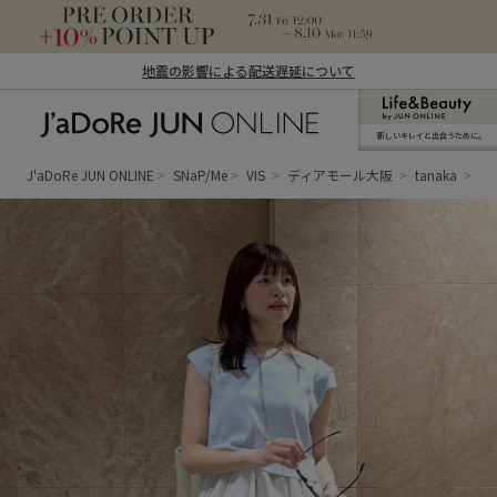
地震の影響による配送遅延について
新しいキレイと出合うために。
J'aDoRe JUN ONLINE（ジャドール ジュ
ン オンライン）
J'aDoRe JUN ONLINE
SNaP/Me
VIS
ディアモール大阪
tanaka
1