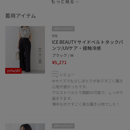
もっと見る
※記載のないアイテムは私物です。
着用アイテム
－－－－－－－－－－
2BUY10%OFF
VIS
ICE BEAUTY サイドベルトタックパ
良いなと思うスタイリングがあれば、ぜひお気に入り登
ンツ/UVケア・接触冷感
録・フォローをお願いします☺︎
ブラック / M
¥5,271
【Instagram】
20%OFF
リールなどで動画も発信しています◎
レビュー
@tanaka__m0
Mサイズでも少しゆとりがありすごく履き
心地が良かったです。
ウエストベルトで調節は可能で、しっかり
【LINE】
留まります。
⇩ディアモール大阪店VISの公式LINEです
薄手なのですごく楽な履き心地でした！
2BUY10%OFF