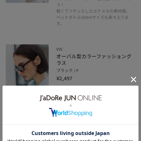
う！
軽くてツヤッとしたエナメルの素材感。
ペットボトル500mlサイズも楽々入りま
す。
VIS
オーバル型カラーファッショング
ラス
ブラック / F
¥2,497
レビュー
少し細めのスリムなフレームがトレンドラ
イクでかわいい！
意外と顔馴染みが良くナチュラルにかけら
れました。
関連タグ