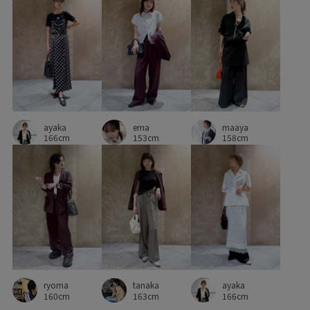
ワンピース
ヴィンテージ
ヴィンテージ感
伸縮性
合わせやすい
女性らしい印象
接触冷感
普段使いも出来る
洗濯機で洗える
着やすい
華やか
落ち感
薄手
見た目以上の収納
財布
透け感
ayaka
長財布
ema
maaya
166cm
153cm
158cm
ryoma
ayaka
tanaka
160cm
166cm
163cm