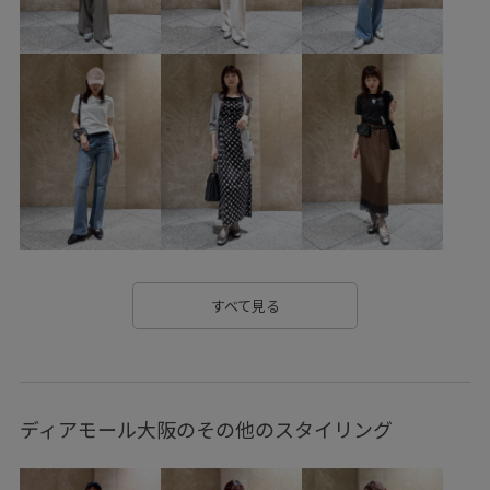
お手入れしやすい
きちんと感
こなれ感
さらっとした着心地
さらっと着れる
さらりとした
オーガンジー
オールシーズン
カジュアル
カットソー
キャップ
クルーネック
サイドスリット
シンプル
シンプルなニット
シンプルコーデ
スカート
スッキリ
スッキリ見え
ストーン
スリット
タック
デイリー使い
デザインがポイント
すべて見る
トレンド
ニット
ニット素材
ハンドタオル
バランスが良い
パンツにもスカートにも
ピスタチオ
ディアモール大阪のその他のスタイリング
フェミニン
フレンチスリーブ
ブラウス
ベルト
ベーシック
ペプラム
ポーチ
ワイドパンツ