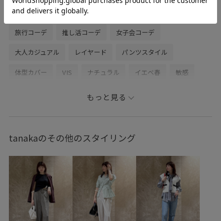
初夏コーデ
夏コーデ
デートコーデ
お出かけコーデ
旅行コーデ
推し活コーデ
女子会コーデ
大人カジュアル
レイヤード
パンツスタイル
体型カバー
VIS
ナチュラル
イエベ春
敏感
トップス
ニット/セーター
パンツ
バッグ
もっと見る
トートバッグ
ファッション雑貨
サングラス
BVM16410
BVS16150
BVX36080
BVZ16170
tanakaのその他のスタイリング
ICEBEAUTY
Tシャツ
UVケア
VIS_2026SS_POLO2
vis_26ss_summergoods
vis_26ss_summertops
vis_br31
vis_junetops
vis_okazakisae_june
vis_okazakisae_may
vis_pickuptops
Wtops_pickup