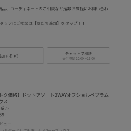
や商品、コーディネートのご相談など是非お気軽にお問い合わ
Sスタッフにご相談は【友だち追加】をタップ！！
チャットで相談
追加する
(0)
受付時間 10:00〜19:00
トク価格】ドットアソート2WAYオフショルペプラム
ウス
 / F
89
ビュー
ョルダーとしても着回せる2wayブラウス