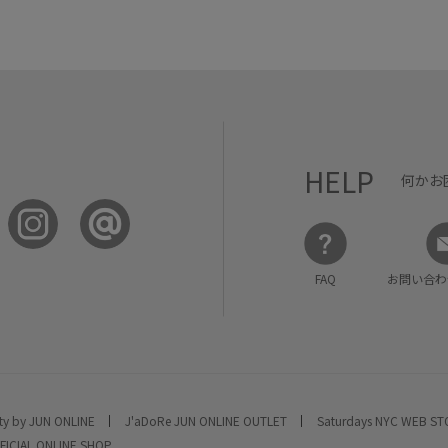
HELP
何かお
FAQ
お問い合わ
ty by JUN ONLINE
J'aDoRe JUN ONLINE OUTLET
Saturdays NYC WEB S
FICIAL ONLINE SHOP