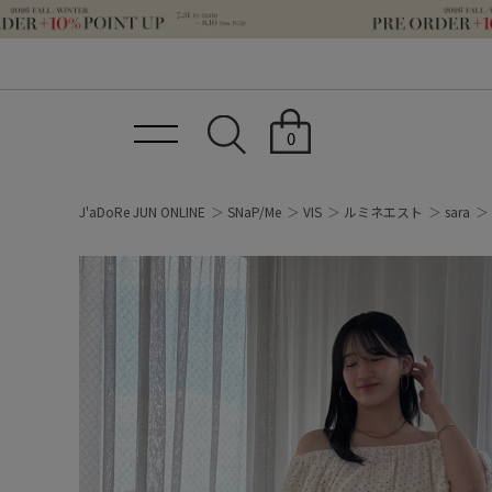
0
J'aDoRe JUN ONLINE
SNaP/Me
VIS
ルミネエスト
sara