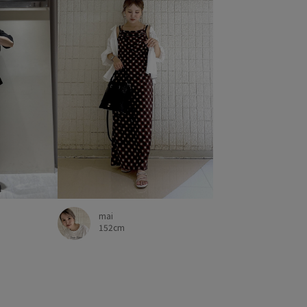
mai
152cm