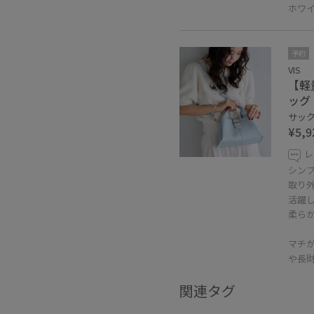
ホワ
予約
VIS
【軽
ッグ
サックス
¥5,9
レ
シン
取り
活躍
柔ら
マチが
や長
関連タグ