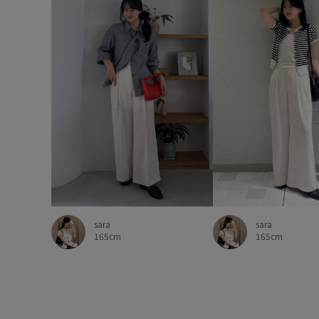
sara
sara
165cm
165cm