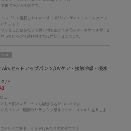
cmで腰にかかる丈感です。
ストはゴムで着脱しやすいです！メリハリがでてスタイルアップ
ながります！
サラッとした肌あたりで着心地も良いです◎シアー素材ですが、2
になっているので透け感は気になりませんでした。
10%OFF
ght Airyセットアップパンツ/UVケア・接触冷感・吸水
 / M
43
ビュー
ッとした肌あたりでとても履き心地がいいです◎
クが入っていて腰回りリラックス感ありつつ、スッキリ見えしま
cmでMサイズ着用、くるぶしあたりの丈感です！