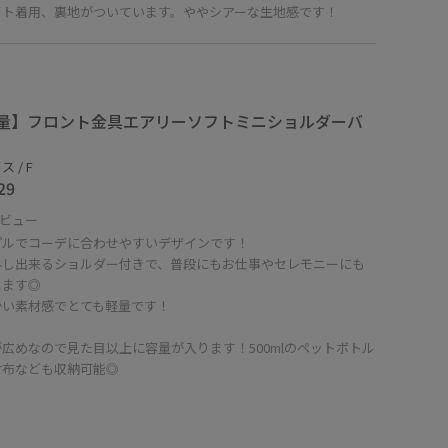
イト着用、裏地がついています。ややシアーな生地感です！
量】フロント金具エアリーソフトミニショルダーバ
 / F
29
ビュー
プルでコーデに合わせやすいデザインです！
外し出来るショルダー付きで、普段にもお仕事やセレモニーにも
します◎
かい素材感でとても軽量です！
広めなので見た目以上に容量が入ります！500mlのペットボトル
財布なども収納可能◎