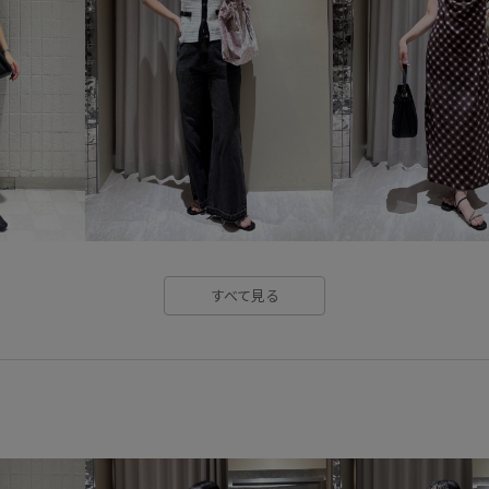
フレアデニム
ブラウス
ワイドデニム
上品
光沢
吸水速乾
接触冷感
洗濯
程よいゆとり
薄手
軽く
すべて見る