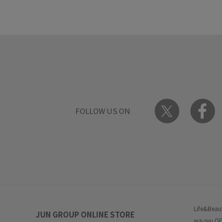
FOLLOW US ON
Life&Beau
JUN GROUP ONLINE STORE
wa-syu OF