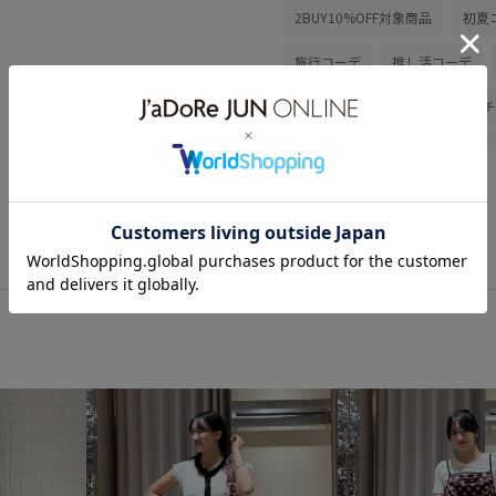
2BUY10%OFF対象商品
初夏
旅行コーデ
推し活コーデ
きれいめコーデ
VIS
ナチ
シャツ/ブラウス
パンツ
BVX36110
26officecasual
VIS_2026SS_POLO2
vis_26
vis_pickuppants
Wbag_pick
さらっとした肌触り
さらり
オーガンジー
カジュアル
スッキリ
スッキリ見え
デニムパンツ
トレンド