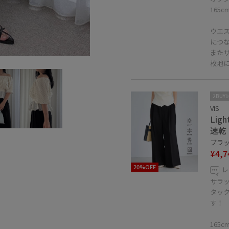
165
ウエ
につ
また
枚地
2BUY
VIS
Li
速乾
ブラック
¥4,7
20%OFF
レ
サラ
タッ
す！
165