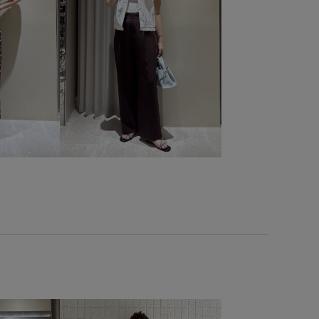
ベルト
ベーシック
ペプラム
ポリエステル
感
収納力
取り外し可能
取り外し可能なショルダー
機で洗える
涼しげ
爽やか
着心地が良い
て柔らかい
透け感
長財布
高級感