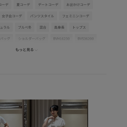
コーデ
夏コーデ
デートコーデ
お出かけコーデ
女子会コーデ
パンツスタイル
フェミニンコーデ
ュラル
ブルべ冬
混合
高身長
トップス
バッグ
ショルダーバッグ
BVH16230
BVS36200
もっと見る
2WAYで使える
LightAiry
UVケア
ssbag
vis_26ss_summertops
vis_okazakisae_may
up
Wbottoms_pickup
くるみボタン
とした
オフィス
オフィスカジュアル
オフショルダー
シアー
シンプルコーデ
ジャケット
スカート
セット
セットアップ
セットアップ対象商品
タック
ニュアンスがある
バルーンスリーブ
フェミニン