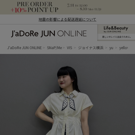
地震の影響による配送遅延について
新しいキレイと出合うために。
J'aDoRe JUN ONLINE（ジャドール ジュ
ン オンライン）
J'aDoRe JUN ONLINE
SNaP/Me
VIS
ジョイナス横浜
yu
yellow shi