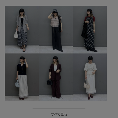
リネン
冷んやり
履きやすい
接触冷感
洗濯OK
着心地が良い
美easy
美easy_linen_ALL
美easyリネンライク
美シルエット
初夏コーデ
夏コーデ
セットアップ
パンツスタイル
シンプルコーデ
VIS
ウェーブ
イエベ春
敏感
トップス
シャツ/ブラウス
パンツ
バッグ
ショルダーバッグ
シューズ
ローファー
財布/小物
バンダナ/スカーフ
BVA36010
BVH36250
BVN16020
BVS16050
BVX36070
0318PRESS対象商品
26officecasual
26SSceremony
2WAYで使える
BVX44070_BVX36070
Ssize_akisuda
すべて見る