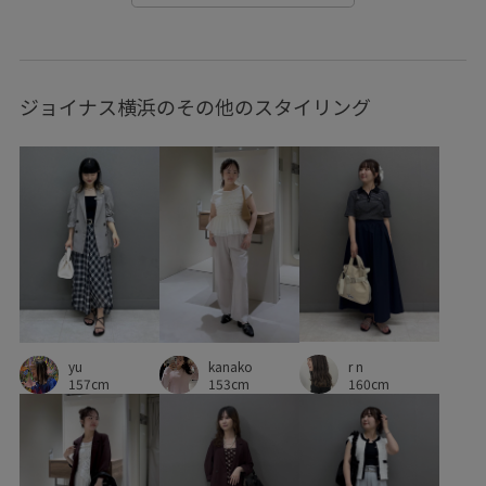
Tシャツ
UVケア
VIS_2026SS_POLO
VIS_26SS
vis_26ssbag
VIS_ceremony_2026
vis_pickuppants
ジョイナス横浜のその他のスタイリング
VIS_smallsize
WEB限定
Web限定カラー
Wshoes_pickup
きちんと感
きれいめ
こなれ感
さらりとした
アクセサリー
イージーケア
ウエストタック
エコバッグ
オシャレに見える
オフィス
カジュアル
ゴム仕様
シャツ
シャツ地
シンプル
ジャケット
スカート
スカーフ
r n
スタイルアップ
スッキリ
ストレスフリー
ストーン
yu
kanako
160cm
157cm
153cm
スラックス
タック
タックデザイン
ツイード素材
デニムに合わせる
トレンド
ドライ
ハリ感