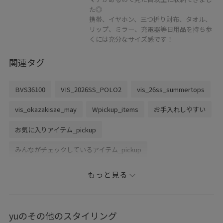
た◎
携帯、イヤホン、三つ折り財布、タオル、
リップ、ミラー、充電器等日用品を持ち歩
くには充分なサイズ感です！
関連タグ
BVS36100
VIS_2026SS_POLO2
vis_26ss_summertops
vis_okazakisae_may
Wpickup_items
お手入れしやすい
お気に入りアイテム_pickup
みんながチェックしているアイテム_pickup
シワになりにくい
セットアップ対象商品
ソフトタッチ
もっと見る
デイリーで活躍
ニュアンスがある
ビスチェ
ピンタック
ブラウス
ポリエステル
マニッシュ
yuのその他のスタイリング