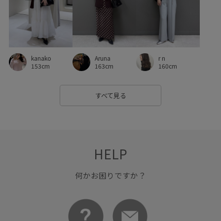
ハンカチ
フォーマル
フォーマルシーン
フレアなシルエット
フレアシルエット
フレンチスリーブ
ベルト
ベーシック
マーメイドスカート
kanako
Aruna
r n
リラックス感
ワイドパンツ
ワードローブに加えたい
153cm
163cm
160cm
主役アイテム
伸縮性
入園式
卒園式入学式
すべて見る
卒業式入学式
取り外し可能
取り外し可能なショルダー
定番
幅広
快適
楽ちん
洗濯機で洗える
薄手
財布
透け感
長財布
限定カラー
HELP
高級感
何かお困りですか？