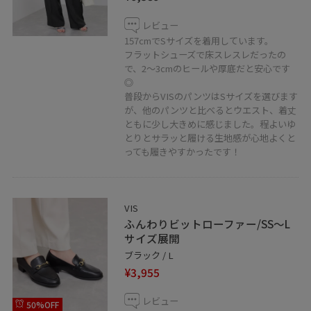
レビュー
157cmでSサイズを着用しています。
フラットシューズで床スレスレだったの
で、2〜3cmのヒールや厚底だと安心です
◎
普段からVISのパンツはSサイズを選びます
が、他のパンツと比べるとウエスト、着丈
ともに少し大きめに感じました。程よいゆ
とりとサラッと履ける生地感が心地よくと
っても履きやすかったです！
VIS
ふんわりビットローファー/SS〜L
サイズ展開
ブラック / L
¥3,955
レビュー
50%OFF