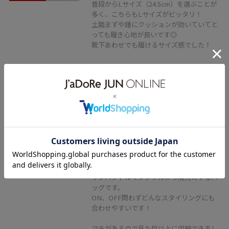
普段からLサイズ（24.5cm）を選ぶことが
多く、こちらもLサイズがピッタリ！
土踏まずや踵にクッションが効いていてと
っても履き心地が良いです◎
靴下あわせでも履けるサイズ感でした！
VIS
ひねり金具ワンハンドルミニショ
ルダーバッグ/2WAY,WEB限定カラ
ーあり
ブラック系 / F
¥5,489
レビュー
ワンハンドルでシンプルかつ高見えするバ
ッグです。
ON、OFF問わずどんなスタイリングにも
合わせやすいです！
マチがあるので見た目以上に収納できまし