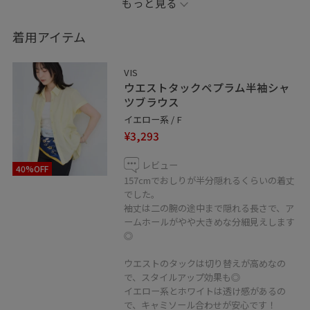
もっと見る
ドット柄の観にスカーフをワンポイントに♩
着用アイテム
※記載のないアイテムは私物です。
____________________________
VIS
ウエストタックペプラム半袖シャ
♥お気に入り登録やフォローしていただくと、気になる
ツブラウス
アイテムやコーディネートをいつでもすぐにチェックで
イエロー系 / F
¥3,293
きます☺︎
レビュー
40%OFF
LINEで在庫のお問い合わせや商品、
157cmでおしりが半分隠れるくらいの着丈
コーディネートのご相談など
でした。
袖丈は二の腕の途中まで隠れる長さで、ア
是非お気軽にお問い合わせくださいませ！
ームホールがやや大きめな分細見えします
◎
LINEでジョイナス横浜VISスタッフに
ご相談は【友だち追加】をタップ！
ウエストのタックは切り替えが高めなの
で、スタイルアップ効果も◎
イエロー系とホワイトは透け感があるの
で、キャミソール合わせが安心です！