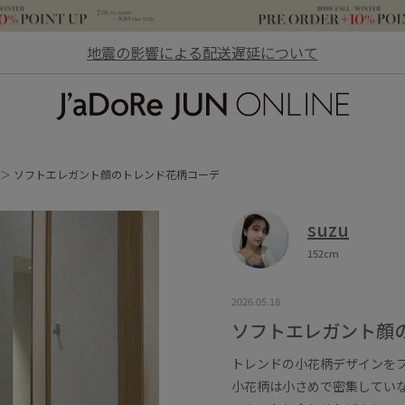
地震の影響による配送遅延について
JaDoRe JUN ONLINE
ソフトエレガント顔のトレンド花柄コーデ
suzu
152cm
2026.05.18
ソフトエレガント顔
トレンドの小花柄デザインを
小花柄は小さめで密集していな