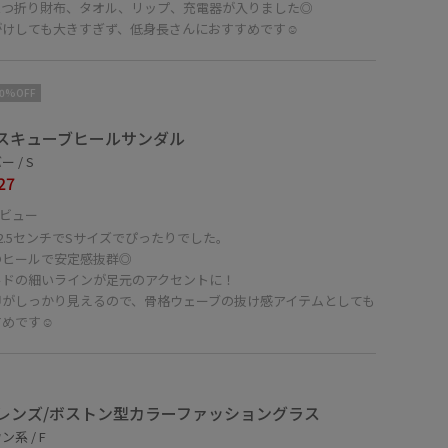
三つ折り財布、タオル、リップ、充電器が入りました◎
がけしても大きすぎず、低身長さんにおすすめです☺︎
10%OFF
スキューブヒールサンダル
 / S
27
ビュー
2.5センチでSサイズでぴったりでした。
のヒールで安定感抜群◎
ルドの細いラインが足元のアクセントに！
甲がしっかり見えるので、骨格ウェーブの抜け感アイテムとしても
めです☺︎
レンズ/ボストン型カラーファッショングラス
系 / F