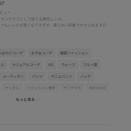
97
ビュー
はサングラスとして使える調光レンズ。
出てもレンズが黒くなりすぎず、柔らかい印象でかけられます◎
お出かけコーデ
女子会コーデ
韓国ファッション
イル
カジュアルコーデ
VIS
ウェーブ
ブルべ夏
カーディガン
パンツ
デニムパンツ
バッグ
サンダル
ファッション雑貨
サングラス
BVA16040
もっと見る
VX36070
BVZ16150
0318PRESS対象商品
ny
26SSデニムpick_up
2WAYで使える
ツ
VIS_2026SS_POLO2
VIS_26SS
vis_26ssbag