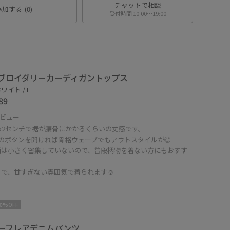
チャットで相談
追加する
(0)
受付時間 10:00〜19:00
ブロイダリーカーディガントップス
ワイト / F
89
ビュー
52センチで裾が腰骨にかかるくらいの丈感です。
下のボタンを開ければ骨格ウェーブでもアウトスタイルが◎
柄は小さく密集していないので、普段柄物を着ない方にもおすす
で、甘すぎない雰囲気で着られます☺︎
10%OFF
ーフレアデニムパンツ