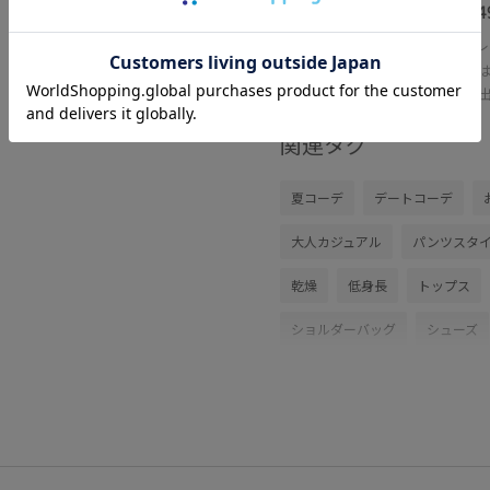
¥2,4
レ
外で
外に
関連タグ
夏コーデ
デートコーデ
大人カジュアル
パンツスタ
乾燥
低身長
トップス
ショルダーバッグ
シューズ
BVK16140
BVS16070
B
26officecasual
26SSceremo
BVX44070_BVX36070
Tシャ