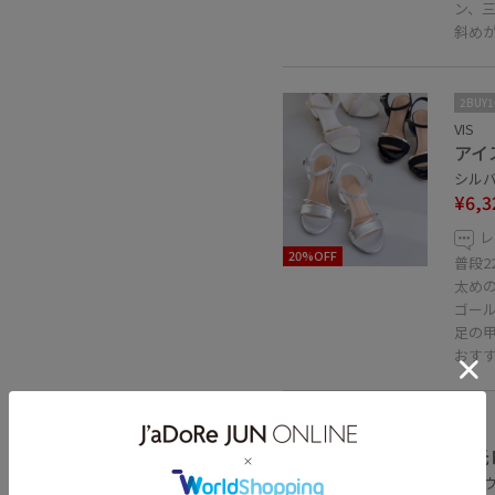
ン、
斜め
2BUY
VIS
アイ
シルバー
¥6,3
レ
20%OFF
普段2
太め
ゴー
足の
おすす
VIS
調光
ブラウン