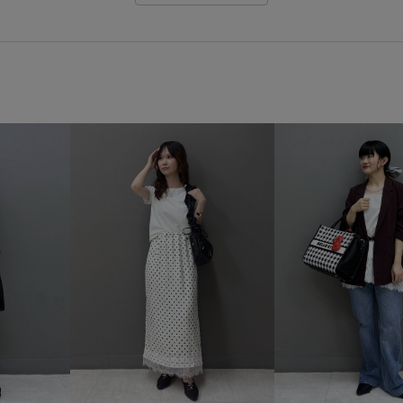
取り外し可能
取り外し可能
幅広
普段使い
普段使い
着映え
程よい厚み
細見
靴下
高級感