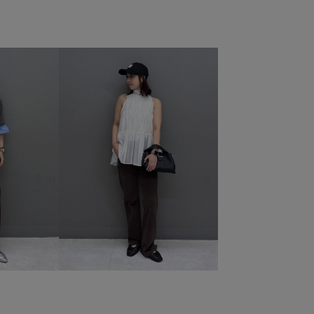
_26ss_summertops
VIS_ceremony_2026
llsize
WEB限定
Web限定カラー
Wshoes_pickup
ンメトリー
エコバッグ
オフィス
オフィスカジュアル
カジュアルすぎない
カットソー
カラーデニム
ットン100%
コーディネートの主役
サイズ調整
シャツ
シンプルなデザイン
ジャケット
スエード
スカート
スッキリ
ストラップ
センタープレス
使い
トレンド
ニット
ハンカチ
バランスが良い
ォーマル
フォーマルシーン
フレアデニム
ベスト
リエステル
モノトーン
レーストップス
ロングシーズン
伸縮性
入園式
卒園式入学式
卒業式入学式