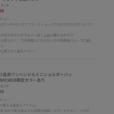
 / S
50
ビュー
52センチSサイズでフラットシューズでも引きずらずぴったりで
！
アの形がなだらかで大人っぽく上品に履けるのが◎
ーも柔らかく、下半身重心にならないのが低身長ウェーブに嬉し
☺︎
感も柔らかく動きやすい！
り金具ワンハンドルミニショルダーバッ
2WAY,WEB限定カラーあり
 / F
89
ビュー
OFF使える高見えアイテム。
があるので見た目よりも収納力抜群！スマートフォン、イヤホ