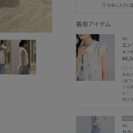
お気に入りに
着用アイテム
VIS
エン
オフホ
¥6,5
レ
身長1
1番
小花
め！
襟付き
2BUY
VIS
カラ