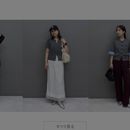
vis_26ss_summergoods
vis
vis_okazakisae_may
VIS_sma
きれいめ
こなれ感
アシ
オールシーズン
カジュアル
クッション
コットン
コ
シャーリング
シンプル
スカーフ
スタイルアップ
チャンキーヒール
デイリー
パンツにもスカートにも
フ
ベーシック
ペプラム
ポ
ワンピース
主役アイテム
すべて見る