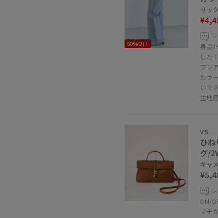
サックス
¥4,4
レ
50%OFF
身長1
した
フレ
カラ
いです
生地
VIS
ひね
グ/
キャメル
¥5,4
レ
ON/
マチ