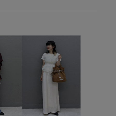
なショルダー
女性らしい印象
安定感
履きやすい
も出来る
歩きやすい
活躍するアイテム
涼しげ
え
薄手
財布
透け感
長財布
限定カラー