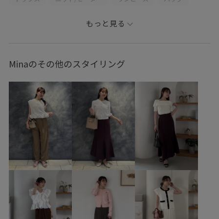
ショルダーバッグ
シューズ
サンダル
もっと見る
ヘアアクセサリー
シュシュ
BVA16040
BVE16030
BVM36150
BVX36110
BVZ16320
26officecasual
Minaのその他のスタイリング
2WAYで使える
ICEBEAUTY
UVケア
vis_26ssbag
vis_26ss_summergoods
vis_26ss_summertops
vis_okazakisae_may
Wbag_pickup
WEB限定
Web限定カラー
Wshoes_pickup
きれいめ
さらりとした
オフィス
オフィスカジュアル
カジュアル
クッション
コーディネートしやすい
コーディネートのアクセント
サイズ調整
シャツ
シャツ地
シンプルコーデ
スエード
スカート