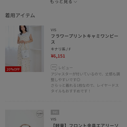
もっと見る
LINEで在庫のお問い合わせや商品、
コーディネートのご相談など
着用アイテム
是非お気軽にお問い合わせください◎
VIS
https://linevoom.line.me/user/_dRMQn5lSkSDJmKsxhm
フラワープリントキャミワンピー
ス
＿＿＿＿＿＿＿＿＿＿＿＿＿＿＿＿＿＿＿
キナリ系 / F
¥6,151
お気に入りのショップ、スタッフ、スタイリングは
レビュー
20%OFF
♡を押していただければ【お気に入り】から
アジャスターが付いているので、丈感も調
すぐにご覧いただけます◎
整しやすいです◎
さらっと着れる1枚なので、レイヤードス
タイルもおすすめです！
My Instagram @__37mn_
＿＿＿＿＿＿＿＿＿＿＿＿＿＿＿＿＿＿＿
予約
ルミネ立川
VIS
〒190-0012
【軽量】フロント金具エアリーソ