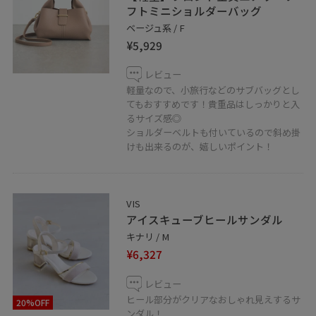
東京都立川市曙町2-1-1 4F
フトミニショルダーバッグ
TEL: 042-528-6135
ベージュ系 / F
＿＿＿＿＿＿＿＿＿＿＿＿＿＿＿＿＿＿＿
¥5,929
レビュー
軽量なので、小旅行などのサブバッグとし
てもおすすめです！貴重品はしっかりと入
るサイズ感◎
ショルダーベルトも付いているので斜め掛
けも出来るのが、嬉しいポイント！
VIS
アイスキューブヒールサンダル
キナリ / M
¥6,327
レビュー
ヒール部分がクリアなおしゃれ見えするサ
20%OFF
ンダル！