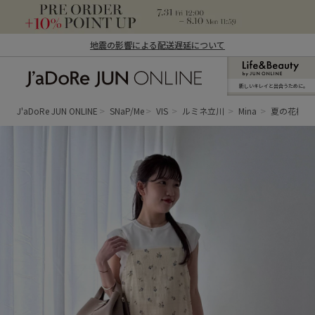
地震の影響による配送遅延について
新しいキレイと出合うために。
J'aDoRe JUN ONLINE（ジャドール ジュ
ン オンライン）
J'aDoRe JUN ONLINE
SNaP/Me
VIS
ルミネ立川
Mina
夏の花柄ワ