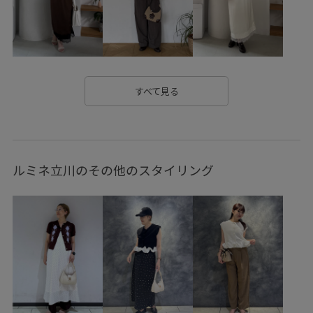
スタイルアップ
ストラップ
スリット
チェック柄
チャンキーヒール
ニット
ハイウエスト
パンツ
パンツにもスカートにも
フィット感
フリル
すべて見る
フレンチスリーブ
ブラウス
ベルト
ボウタイ
ポリエステル
上品
伸縮性
収納力
取り外し可能
ルミネ立川のその他のスタイリング
取り外し可能なショルダー
安定感
定番
幅広
接触冷感
歩きやすい
毎シーズン
洗濯機で洗える
涼しげ
着心地が良い
細く見える
薄手
裾にスリット
軽くて柔らかい
透け感
長財布
限定カラー
靴下
高級感