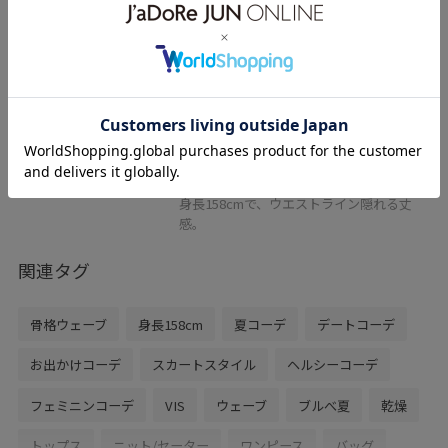
【WEB限定カラー】ICE BEAUTY 美
人スリーブニットプルオーバ/UVケ
ア・接触冷感
オフホワイト / F
¥3,850
12%OFF
レビュー
シャリ感のあるニットなので、涼しく着て
いただきやすいです◎
身長158cmで、ウエストライン隠れる丈
感。
関連タグ
骨格ウェーブ
身長158cm
夏コーデ
デートコーデ
お出かけコーデ
スカートスタイル
ヘルシーコーデ
フェミニンコーデ
VIS
ウェーブ
ブルべ夏
乾燥
トップス
ニット/セーター
ワンピース
バッグ