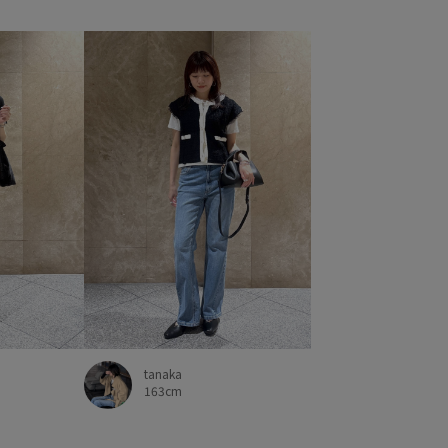
りが良い
薄手
財布
足当たりが良い
透け感
tanaka
163cm