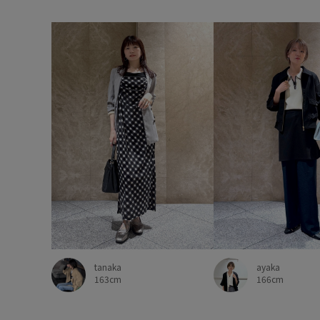
tanaka
ayaka
163cm
166cm