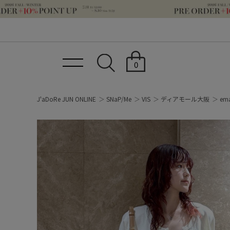
0
J'aDoRe JUN ONLINE
SNaP/Me
VIS
ディアモール大阪
em