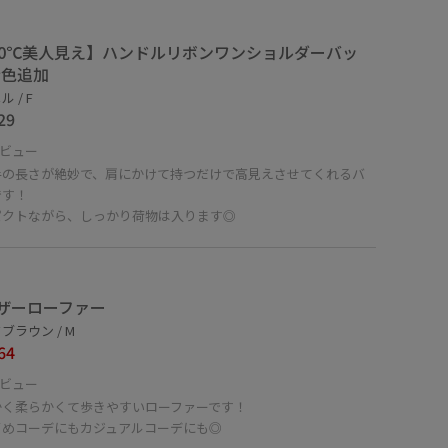
80℃美人見え】ハンドルリボンワンショルダーバッ
新色追加
 / F
29
ビュー
手の長さが絶妙で、肩にかけて持つだけで高見えさせてくれるバ
です！
パクトながら、しっかり荷物は入ります◎
ザーローファー
ブラウン / M
64
ビュー
かく柔らかくて歩きやすいローファーです！
イめコーデにもカジュアルコーデにも◎