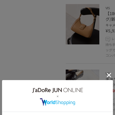
VIS
【1
グ/
キャメル
¥5,9
レ
持ち
ッグ
コン
VIS
ギャ
ダーク
¥3,1
レ
とに
60%OFF
キレ