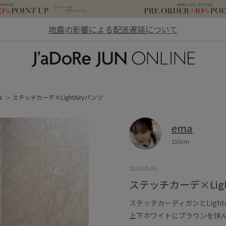
地震の影響による配送遅延について
JaDoRe JUN ONLINE
a
ステッチカーデ×LightAiryパンツ
ema
153cm
2026.05.18
ステッチカーデ×Ligh
ステッチカーディガンとLigh
上下ホワイトにブラウンを挟