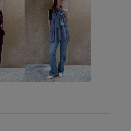
ーサイズ
オールシーズン
カジュアル
カップ付き
シアー
シャツ
シンプル
シンプルで使いやすい
ッキリ
スッキリ見え
ステッチ
ストラップ
ラックス
セット
セットアップ
セットアップ対象商品
タック
ニット
ニットカーディガン
バランスが良い
スチェ
フェミニン
フォーマル
フォーマルシーン
ーシック
ホールド感
ポーチ
マニッシュ
ライク
ワイドパンツ
ワンショルダー
伸縮性
光沢感
式入学式
卒業式入学式
取り外し可能
合わせやすい
接触冷感
春夏
普段使い
柔らかい着心地
洗える
涼しげ
爽やか
着心地が良い
程よいゆとり