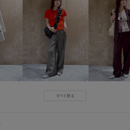
オフィスカジュアル
オーバ
クルーネック
コットン
ジャケット
スカート
ス
ストラップ取り外し可能
ス
ソックス
ソフトタッチ
パンツにもスカートにも
ビ
プルオーバー
ベルト
ベ
レイヤードスタイル
レディ
すべて見る
入園式
内ポケット
卒園
吸水速乾
小さいポーチ
毛玉になりにくい
洗濯機で
グ