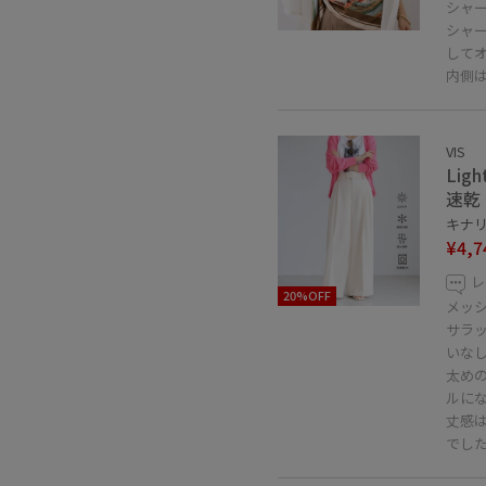
シャ
シャ
して
内側
VIS
Li
速乾
キナリ 
¥4,7
レ
20%OFF
メッ
サラ
いな
太め
ルに
丈感
でし