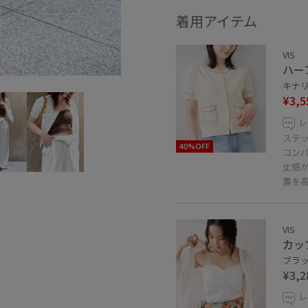
着用アイテム
VIS
ハー
キナリ 
¥3,5
レ
ステ
40%OFF
コン
丈感
置を
VIS
カッ
ブラック
¥3,2
レ