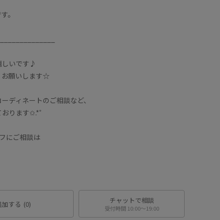
です。
______________
嬉しいです♪
くお願いします☆
コーディネートのご相談など、
ります✩.*˚
ッフにご相談は
チャットで相談
追加する
(0)
受付時間 10:00〜19:00