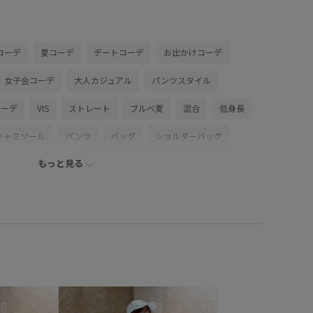
コーデ
夏コーデ
デートコーデ
お出かけコーデ
女子会コーデ
大人カジュアル
パンツスタイル
コーデ
VIS
ストレート
ブルべ夏
混合
低身長
キャミソール
パンツ
バッグ
ショルダーバッグ
もっと見る
A36050
BVF16040
BVK16220
BVS36200
26SSceremony
26_31collaboration
LightAiry
VIS_2026SS_POLO2
VIS_26SS
vis_26ssbag
ceremony_2026
VIS_hotbeauty_styling
ckuppants
vis_pickuptops
こなれ感
さらっとした素材
とした
アジャスター付き
エコバッグ
オフィス