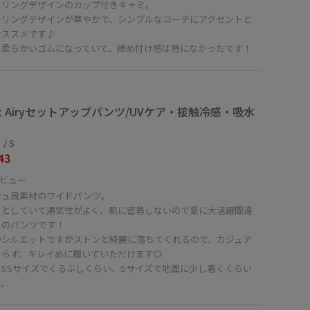
ーリングデザインのカップ付きキャミ。
ーリングデザインが華やかで、シンプルなコーデにアクセントと
オススメです♪
は柔らかいゴムになっていて、締め付け感は特になかったです！
ght Airyセットアップパンツ/UVケア・接触冷感・吸水
/ S
43
ビュー
シュ風素材のワイドパンツ。
ッとしていて通気性がよく、肌に密着しないので夏に大活躍間違
しのパンツです！
のシルエットですがストンと綺麗に落ちてくれるので、カジュア
ならず、キレイめに履いていただけます◎
はSSサイズでくるぶしくらい、Sサイズで地面に少し着くくらい
た。