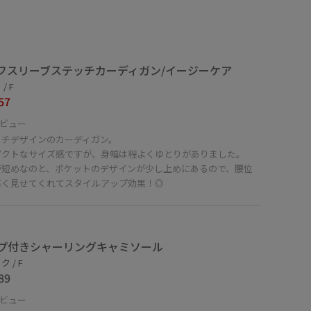
フスリーブステッチカーディガン/イージーケア
/ F
57
ビュー
ッチデザインのカーディガン。
パクトなサイズ感ですが、身幅は程よくゆとりがありました。
が短めなのと、ポケットのデザインが少し上めにあるので、腰位
高く見せてくれてスタイルアップ効果！◎
プ付きシャーリングキャミソール
 / F
89
ビュー