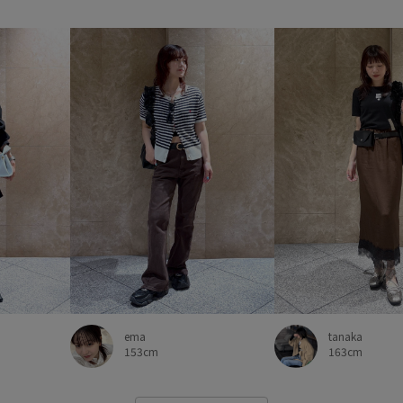
羽織るだけでオシャレ
肌触
長財布
限定カラー
ema
tanaka
153cm
163cm