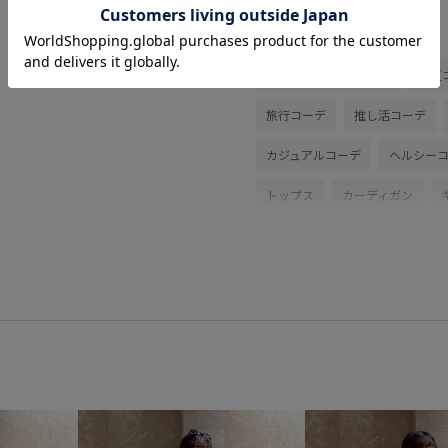
関連タグ
2BUY10%OFF対象商品
初夏
旅行コーデ
推し活コーデ
カジュアルコーデ
ヘルシー
トップス
カーディガン
シューズ
ローファー
BV
BVX45260
26officecasual
UVケア
VIS_2026SS_POLO
vis_26ss_summertops
VIS_
vis_okazakisae_may
vis_pi
さらっとした肌触り
さらり