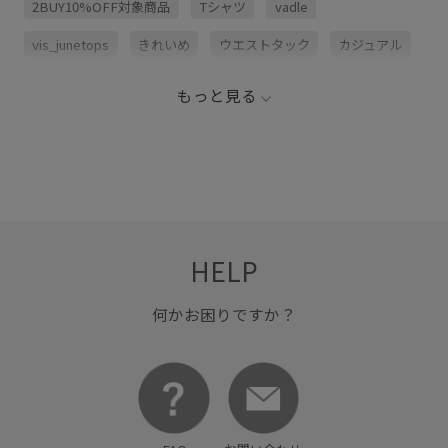
2BUY10%OFF対象商品
Tシャツ
vadle
vis_junetops
きれいめ
ウエストタック
カジュアル
カットソー
カットソー素材
コットン
もっと見る
コットン100%
コーディネートしやすい
スカート
タイト
タック
トップス
パンツ
ワイドパンツ
伸縮性
着心地が良い
細見え
薄手
透け感
HELP
何かお困りですか？