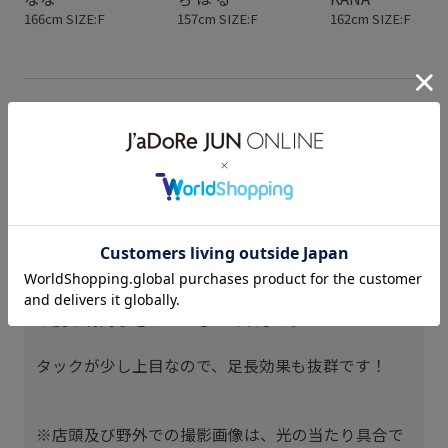
166cm SIZE:F
157cm SIZE:F
162cm SIZE:F
スタッフレビュー
ウエストにタックのデザインがあり、細身に見せて
くれる事で、スタイルアップ出来るデザインTシャ
ツです！
肌当たりも柔らかい素材で、着心地も抜群！
袖もフレンチスリーブになっているので、程よく二
の腕や肩周りをカバーしてくれます。
タックが少し上目なので、足長効果も抜群です！
※店頭及び野外での撮影画像は、光の当たり具合で