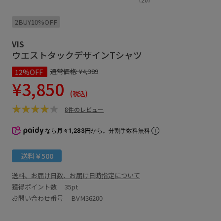
2BUY10%OFF
VIS
ウエストタックデザインTシャツ
12%OFF
通常価格:
¥4,389
¥3,850
(税込)
8件のレビュー
なら
月々1,283円
から。分割手数料無料
送料￥500
送料、お届け日数、お届け日時指定について
獲得ポイント数
35pt
お問い合わせ番号 BVM36200