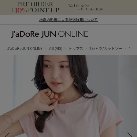
地震の影響による配送遅延について
J'aDoRe JUN ONLINE（ジャドール ジュ
ン オンライン）
J'aDoRe JUN ONLINE
VIS
(VIS)
トップス
Tシャツ/カットソー
ウエ