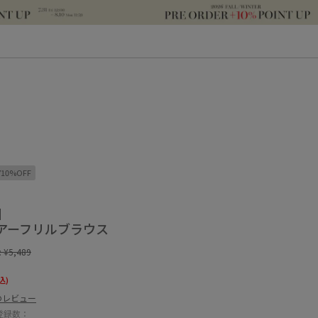
Y10%OFF
E】
アーフリルブラウス
:
¥5,489
込)
のレビュー
登録数：