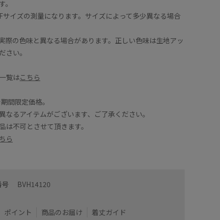
、前開きなので羽織りとしても使えます。
シアー感
す。
Fサイズの測量になります。サイズによって多少異なる場合
着用サイズ : F
カラー : ベージュ (27)
実際の色味と異なる場合があります。正しい色味は生地アッ
ださい。
一覧は
こちら
9まで期間限定価格。
異なるアイテムがございます、ご了承ください。
品は不可とさせて頂きます。
ちら
番号
BVH14120
ポイント
商品のお届け
着丈ガイド