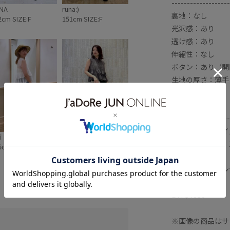
-------------------
NA
runa:)
裏地：なし
2cm SIZE:F
151cm SIZE:F
光沢感：あり
透け感：あり
伸縮性：なし
ボタン：あり（開
生地の厚さ：薄手
季節：春、夏
-------------------
【モデル着用サイ
ｉｅ
sa☺︎
全色モデル身長：1
5cm SIZE:F
157cm SIZE:F
＜モデル着用イン
BVF34060
BVF34030
※画像の商品はサ
ウエスト位置の切り替えで