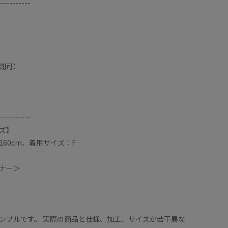
----------
閉可）
----------
ズ】
60cm、着用サイズ：F
ナー＞
ンプルです。 実際の商品と仕様、加工、サイズが若干異な
スタイルアップできます。
袖が二の