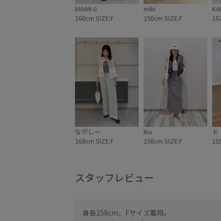
MAIMI☺︎
miki
KA
160cm SIZE:F
150cm SIZE:F
16
ながしー
Iku
ｋ
168cm SIZE:F
158cm SIZE:F
15
スタッフレビュー
身長158cm、Fサイズ着用。