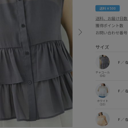
送料￥500
送料、お届け日数
獲得ポイント
お問い合わせ番号 
サイズ
F
／
チャコール
（06）
F
／
ホワイト
（10）
F
／