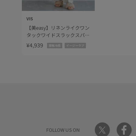
VIS
【美easy】リネンライクワン
タックワイドスラックスパン
ツ
¥4,939
接触冷感
イージーケア
FOLLOW US ON