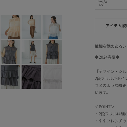
ベージュ
ホワイト (10)
F
○
（27）
アイテム説
繊細な艶のあるシ
◆2024春夏◆
【デザイン・シル
2段フリルがポイ
ラメのような繊細
います。
＜POINT＞
・2段フリルは細
・ややフレンチの