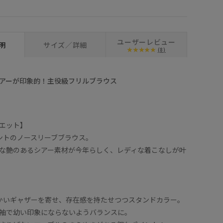
ベージュ (27)
ユーザーレビュー
明
サイズ／詳細
(8)
アーが印象的！主役級フリルブラウス
エット】
ントのノースリーブブラウス。
な艶のあるシアー素材が今年らしく、レディな着こなしが叶
かいギャザーを寄せ、存在感を持たせつつスタンドカラー。
袖で幼い印象にならないようバランスに。