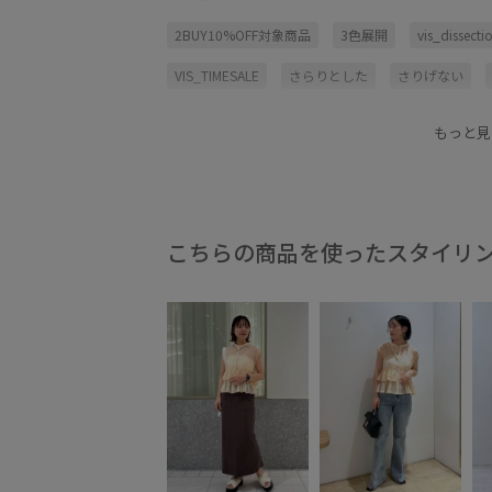
2BUY10%OFF対象商品
3色展開
vis_dissect
VIS_TIMESALE
さらりとした
さりげない
スタイリング
スタンドカラー
チャコール
もっと見
フリーサイズ
ブラウス
ブラウン
ベージ
マーブル
ラメ
ワイドパンツ
光沢感
薄手
透け感
こちらの商品を使ったスタイリ