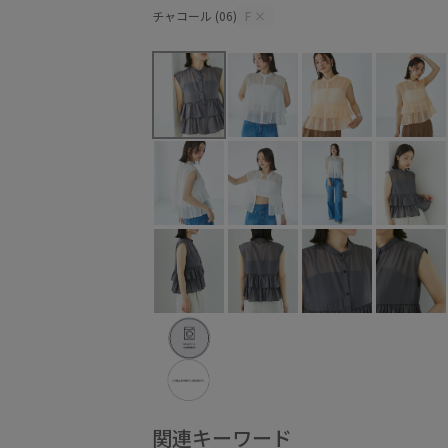
チャコール (06)
F
×
関連キーワード