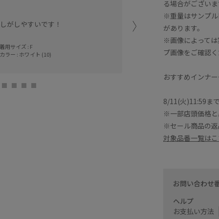
腰が隠れるくらいの長さで
る場合がございま
※重量はサンプル
しがしやすいです！
鹿児島山形屋
があります。
miki (150cm)
※画像によっては
着用サイズ : F
プ画像をご確認く
カラー : ホワイト (10)
おすすめインナー
8/11(火)11:5
※一部店頭価格と
※セール商品の返
対象品番一覧はこ
お問い合わせ
ヘルプ
お支払い方法