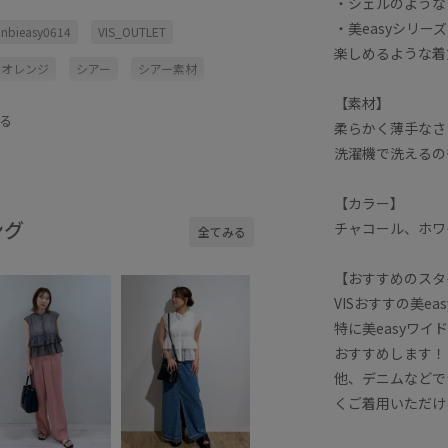
・シェルのような
・美easyシリ
ionbieasy0614
VIS_OUTLET
楽しめるような着
オレンジ
シアー
シアー素材
【素材】
ノースリーブ
パンツ
フリル
る
柔らかく薄手なさ
ュ
ホワイト
ボタンがポイント
洗濯機で洗えるの
幅広
春夏
洗濯機で洗える
【カラー】
ング
チャコール、ホワ
全てみる
【おすすめのスタ
VISおすすの美eas
特に美easyワ
おすすめします！
他、デニムなどで
くご着用いただけ