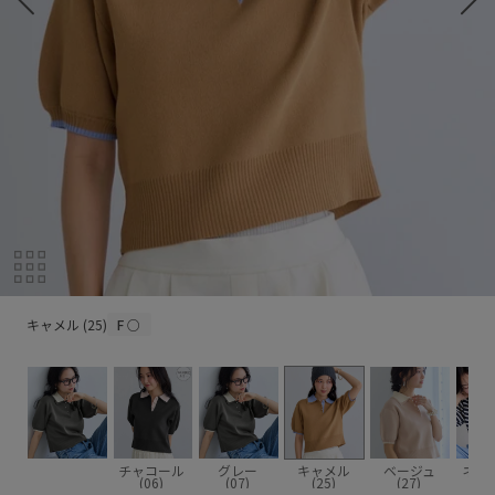
キャメル (25)
キャメル (25)
F
○
チャコール
グレー
キャメル
ベージュ
ネイ
(06)
(07)
(25)
(27)
(4