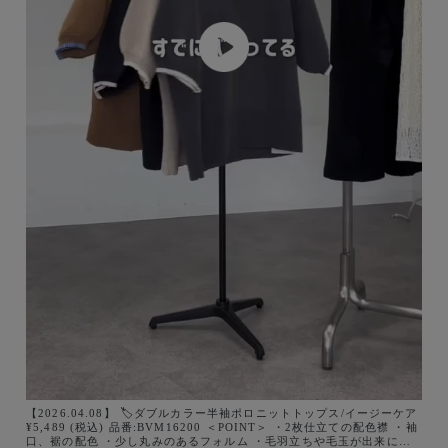
【2026.04.08】 🏷️ダブルカラー半袖ポロニットトップス/イージーケア
¥5,489 (税込) 品番:BVM16200 ＜POINT＞ ・2枚仕立ての配色襟 ・袖
口、裾の配色 ・少し丸みのあるフォルム ・毛羽立ちや毛玉が出来にく