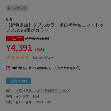
ドライタッチ
VIS
【新色追加】ダブルカラーポロ襟半袖ニットトッ
プス/WEB限定カラー
20%OFF
通常価格:
¥5,489
¥4,391
(税込)
31件のレビュー
なら
月々1,463円
から。分割手数料無料
送料￥500
送料、お届け日数、お届け日時指定について
獲得ポイント数
39pt
お問い合わせ番号 BVM16200