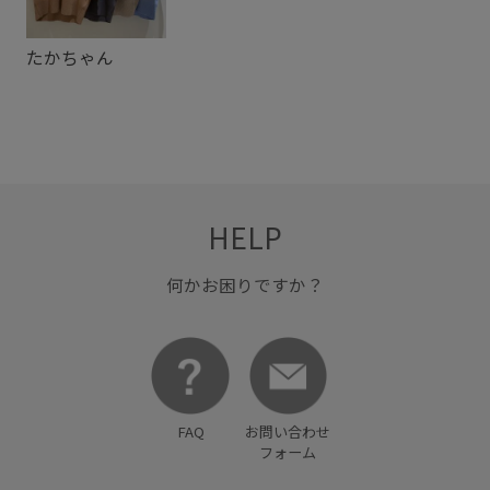
ニット素材
ボリューム袖
レイヤード
たかちゃん
丸みのあるフォルム
主役アイテム
二の腕が隠れる
伸縮性
夏の機能素材アイテム
大人カジュアル
幅広
毛玉になりにくい
洗濯機で洗える
着心地が良い
秋冬
秋口
細見え
透け感
長く使える
限定カラー
HELP
何かお困りですか？
FAQ
お問い合わせ
フォーム