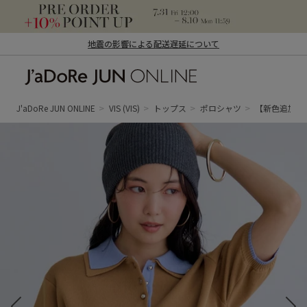
地震の影響による配送遅延について
J'aDoRe JUN ONLINE（ジャドール ジュ
ン オンライン）
J'aDoRe JUN ONLINE
VIS
(VIS)
トップス
ポロシャツ
【新色追加】