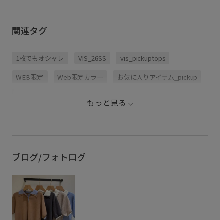
いアンチピリング素材 ・ご自宅で洗濯機洗いが可能なマシンウォッシャ
ブル素材
関連タグ
1枚でもオシャレ
VIS_26SS
vis_pickuptops
WEB限定
Web限定カラー
お気に入りアイテム_pickup
きれいめ
さらっとした生地
さらっとした着心地
もっと見る
さらっと着れる
さらりとした
みんながチェックしているアイテム_pickup
オシャレに見える
カジュアル
カラーニット
ブログ/フォトログ
コーディネートしやすい
シャツ
シャリ感
シンプル
トップス
トレンド
トレンドライク
トレンド感
ドライ
ドライタッチ
ニット
ニットトップス