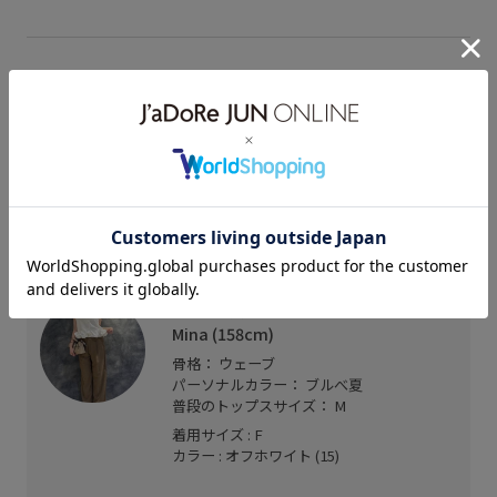
スタッフレビュー
さらっとしたサマーニット素材で、裾のデザインも
程良いボリューム感なのですっきり着ていただけま
す！
二の腕ラインもカバーしてくれる程良い袖の長さで
す◎
ルミネ立川
Mina (158cm)
骨格： ウェーブ
パーソナルカラー： ブルべ夏
普段のトップスサイズ： M
着用サイズ : F
カラー : オフホワイト (15)