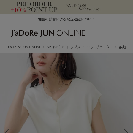
地震の影響による配送遅延について
J'aDoRe JUN ONLINE（ジャドール ジュ
ン オンライン）
J'aDoRe JUN ONLINE
VIS
(VIS)
トップス
ニット/セーター
無地＆