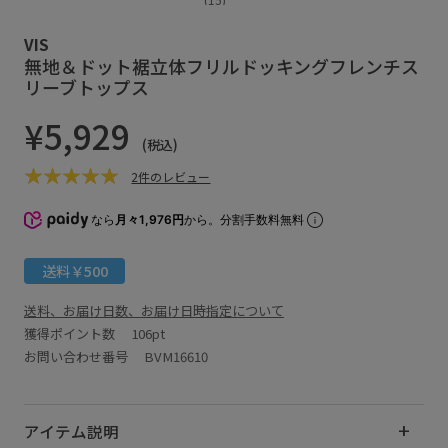
VIS
無地＆ドット裾立体フリルドッキングフレンチス
リーブトップス
¥5,929
(税込)
2件のレビュー
なら
月々1,976円
から。分割手数料無料
送料￥500
送料、お届け日数、お届け日時指定について
獲得ポイント数
106pt
お問い合わせ番号 BVM16610
アイテム説明