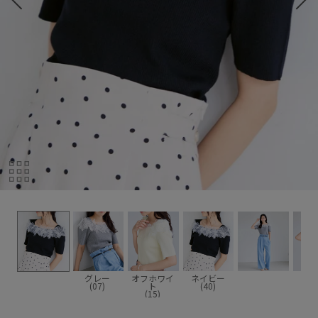
グレー
オフホワイ
ネイビー
(07)
ト
(40)
(15)