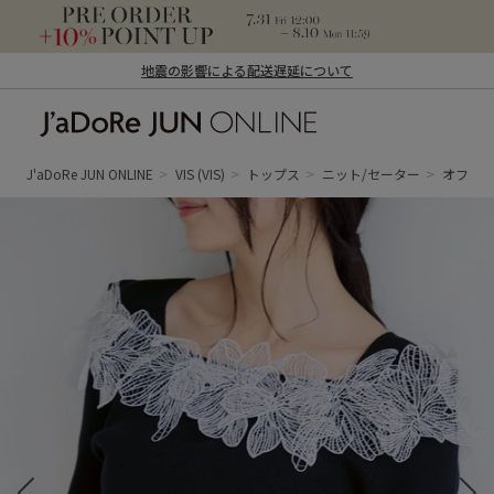
地震の影響による配送遅延について
J'aDoRe JUN ONLINE（ジャドール ジュ
ン オンライン）
J'aDoRe JUN ONLINE
VIS
(VIS)
トップス
ニット/セーター
オフシ