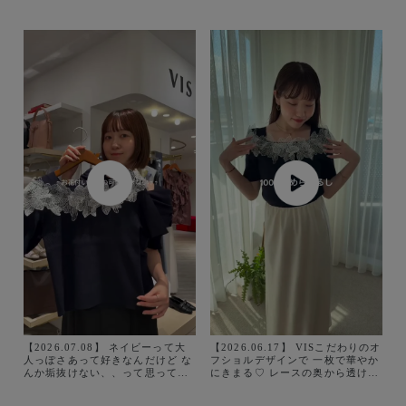
【2026.07.08】 ネイビーって大
【2026.06.17】 VISこだわりのオ
人っぽさあって好きなんだけど な
フショルデザインで 一枚で華やか
んか垢抜けない、、って思ってた
にきまる♡ レースの奥から透ける
（ ; ; ）🌀 『オフショル風モチー
肌が色っぽくてかわいいです！ 6
フレースニット』 これ顔周りに華
月下旬ごろ入荷予定🗓️ オンライン