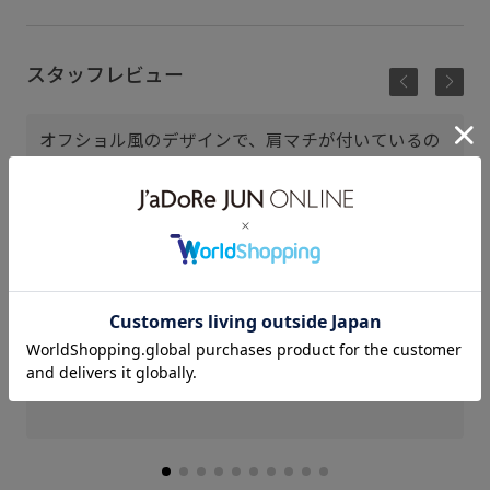
スタッフレビュー
オフショル風のデザインで、肩マチが付いているの
でデコルテラインがすっきりきれいに見えます◎
フラワーモチーフデザインが、華やかな印象に♡
ルミネ立川
Mina (158cm)
骨格： ウェーブ
パーソナルカラー： ブルべ夏
普段のトップスサイズ： M
着用サイズ : F
カラー : ネイビー (40)