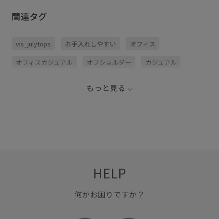
やかさがあるだけで 一気に女性ら
では予約受付中です！ 是非チェッ
しく、垢抜けた印象になる！ オフ
クしてみてくださいね♪ アイテム
関連タグ
ショル風だからインナー問題も悩
詳細↓ 🏷️オフショルダー風モチー
まないし 1枚で可愛いから忙しい
フレースニット ¥5,489 (税込) 品
朝も頼れる🤝🏻♡ しかもデコルテ
番:BVM16600
の丁度良い肌見せで 骨ストさん特
vis_julytops
お手入れしやすい
オフィス
に盛れます〜🤫✨ 保存してお買い
物の参考にぜひ✍🏻
オフィスカジュアル
オフショルダー
カジュアル
スカート
デコルテがきれい
トップス
ドライ
もっと見る
ドライタッチ
ニット
ニット素材
パンツ
マーメイドスカート
モチーフレース
下着
伸縮性
夏の機能素材アイテム
大人可愛い
洗濯機で洗える
着やすい
細く見える
華やか
薄手
透け感
HELP
何かお困りですか？