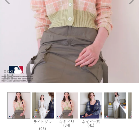
ライトグレ
キミドリ
ネイビー系
ー
(34)
(41)
(08)