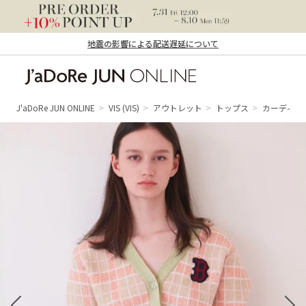
地震の影響による配送遅延について
J'aDoRe JUN ONLINE（ジャドール ジュ
ン オンライン）
J'aDoRe JUN ONLINE
VIS
(VIS)
アウトレット
トップス
カーディガ