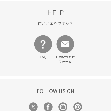
トレンド
トレンドカラー
ニット
ニット素材
HELP
ネイビー
バッグ
ビジネス
ピンク
ベーシック
ベーシックカラー
ボリューム感
ポップ
何かお困りですか？
ロングワンピース
ワイドシルエット
ワンピース
伸縮性
配色がポイント
野球
FAQ
お問い合わせ
フォーム
FOLLOW US ON