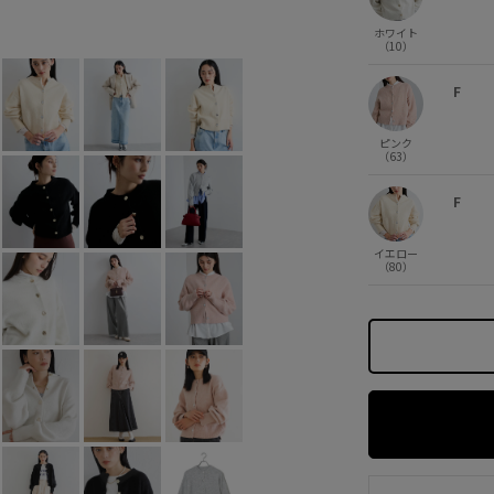
グレー (07)
F
×
ホワイト
（10）
F
ピンク
（63）
F
イエロー
（80）