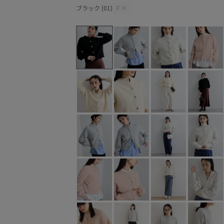
ブラック (01)
F
×