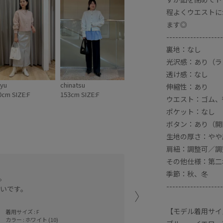
程よくウエストに
ます◎
-------------------
裏地：なし
光沢感：あり（ラ
透け感：なし
yu
chinatsu
伸縮性：あり
0cm SIZE:F
153cm SIZE:F
ウエスト：ゴム、
ポケット：なし
ボタン：あり（開
生地の厚さ：やや
肩紐：調整可／調
その他仕様：第二
身長158cm、Fサイズ着用
季節：秋、冬
。
VISで毎年人気のカーディ
-------------------
いです。
ふわふわで肌触りが良く着
全体的に少しゆったりして
ます。
【モデル着用サイ
着用サイズ : F
カラー : ホワイト (10)