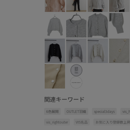
関連キーワード
6色展開
OUTLET羽織
special3days
vis_
vis_rightouter
VIS名品
お気に入り登録数上昇中