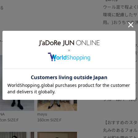
グレー
ゴールド
ウール混で程よく
る
環境に配慮したサ
スッキリ
トップス
ナチュラル
用。)おうちでの
ルボタン
ピンク
ブラック
【カラー】
イント
ラメ
ラメ糸
ング
全てみる
カラーはブラック
外し可能
幅広
抜け感
秋冬
ルー展開、また新
ブラックはベーシ
に。
ブラック・ホワイ
グレー・ピンク・
ブルーはパールボ
NA
mayu
2cm SIZE:F
160cm SIZE:F
【おすすめのスタ
丸みのあるフォル
すが釦を閉めてト