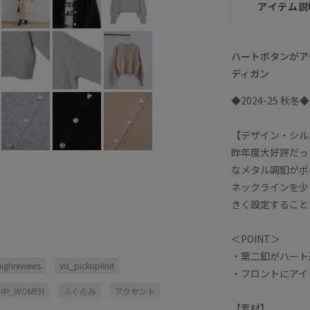
アイテム説
ハートボタンがア
ディガン
◆2024-25 秋冬◆
【デザイン・シル
昨年度大好評だっ
なメタル調釦がポ
ネックラインを少
きく設定すること
＜POINT＞
・第二釦がハート
highreviews
vis_pickupknit
・フロントにアイ
_WOMEN
ふくらみ
アクセント
【素材】