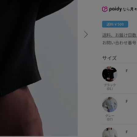
なら
月々
送料￥500
送料、お届け日数
お問い合わせ番号 
サイズ
F
ブラック
（01）
F
グレー
（07）
F