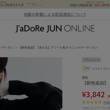
地震の影響による配送遅延について
JaDoRe JUN ONLINE
ーディガン
【新色追加】【洗える】アソート釦ラメニットカーディガン
アウトレット
サステナブル
VIS
【新色追加】
¥3,842
(
79
お気に入りアイテム