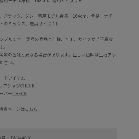
着用モデル身長：168cm、着用サイズ：F
ム・アウトレット
着用サイズ : F
カラー : ホワイト (10)
、ブラック、グレー着用モデル身長：164cm、骨格：ナチ
トのミックス、着用サイズ：F
ンプルです。 実際の商品と仕様、加工、サイズが若干異な
す。
実際の色味と異なる場合があります。正しい色味は生地アッ
ださい。
ードアイテム
レアシャツ
CHECK
ーバー
CHECK
ED特集ページは
こちら
番号
BVK44060