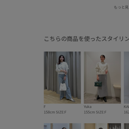
イエロー
ウール
ウール混
カーディガン
もっと見
サスティナブル
シルバー
スタイリング
ニット
ニットカーディガン
パール
パー
ブルー
ベーシック
ホワイト
ボタンがポ
こちらの商品を使ったスタイリ
丸みのあるフォルム
伸縮性
光沢感
取り
華やか
金ボタン
F
Yuka
KA
158cm SIZE:F
155cm SIZE:F
16