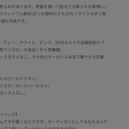
膨らみがあります。表面を掻いて起毛させ柔らかな表情に。
スティナブル素材(ポリの原料のうち30％リサイクルポリ使
洗濯も可能です。
、グレー、ホワイト、ピンク、WEB＆ルミネ店舗限定のブ
色でイエローが追加！計６色展開。
ックなラメなし、その他カラーはラメ糸混で華やかな印象
トはゴールドボタン。
イエローはシルバーボタン。
タンラメなし。
イリング】
ムですが重くなりすぎず、カーディガンとしてはもちろんで
ップス使いしていただくのがおすすめです。