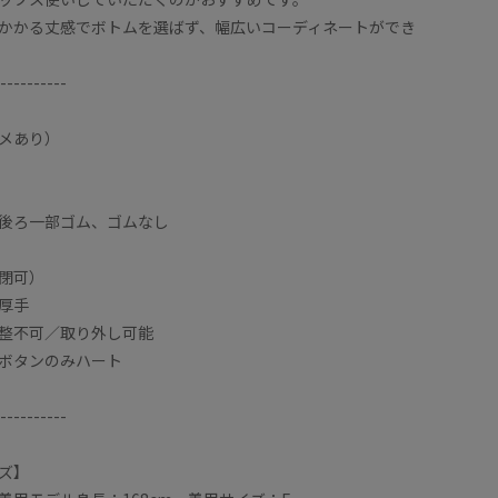
かかる丈感でボトムを選ばず、幅広いコーディネートができ
----------
メあり）
後ろ一部ゴム、ゴムなし
閉可）
厚手
整不可／取り外し可能
ボタンのみハート
。
身長158
ガン！
VISで毎
----------
心地◎
ふわふわ
いるので中に着込んだり羽織としてもお使いいただけ
全体的に
ます。
ズ】