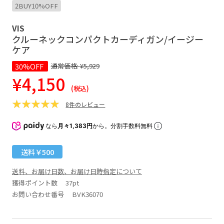
2BUY10%OFF
VIS
クルーネックコンパクトカーディガン/イージー
ケア
30%OFF
通常価格:
¥5,929
¥4,150
(税込)
8件のレビュー
なら
月々1,383円
から。分割手数料無料
送料￥500
送料、お届け日数、お届け日時指定について
獲得ポイント数
37pt
お問い合わせ番号 BVK36070