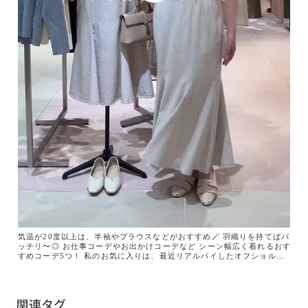
気温が20度以上は、半袖やブラウスなどがおすすめ🪄 羽織りを持てばバ
ッチリ〜◎ お仕事コーデやお出かけコーデなど シーン幅広く着れるおす
すめコーデ5つ！ 私のお気に入りは、最近リアルバイしたオフショルト
ップス！ VISのオフショルトップスは大人気です✨ マチが付いているか
ら、肩が出過ぎない美シルエット 合わせやすいホワイトをゲットしたよ
🏷️ 今から長く着れるアイテムぜひ参考に〜◎ @jadorejunonline
関連タグ