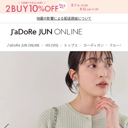
地震の影響による配送遅延について
J'aDoRe JUN ONLINE（ジャドール ジュ
ン オンライン）
J'aDoRe JUN ONLINE
VIS
(VIS)
トップス
カーディガン
クルーネッ