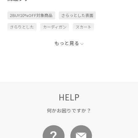
2BUY10%OFF対象商品
さらっとした表面
さらりとした
カーディガン
スカート
デニムパンツ
トップス
ニット
パンツ
もっと見る
フロントボタン
ボタンがポイント
メッシュ
ワイドパンツ
二の腕が隠れる
伸縮性
毛玉になりにくい
洗濯機で洗える
爽やか
着回しやすい
程よい肉感
胸ポケット
透け感
HELP
何かお困りですか？