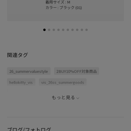
着用サイズ : M
カラー : ブラック (01)
関連タグ
26_summervaluestyle
2BUY10%OFF対象商品
hellokitty_vis
vis_26ss_summergoods
vis_26ss_summertops
vis_br31
vis_okazakisae_june
もっと見る
vis_okazakisae_may
VIS_outdoorsuede26ss
こなれ感
インソール
クッション
ネイル
パンツ
フィット感
ベルト
メッシュ
ブログ/フォトログ