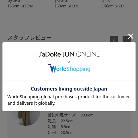
166cm SIZE:M
163cm SIZE:L
166cm SIZE:L
スタッフレビュー
22.5〜23cmでMサイズ着用
素足だと少し緩い感じはありますが、足の甲に留め
具がついてるので安心感がありました◎靴下を履く
とピッタリくらいでした
柔らかく履き心地も良かったです◎
京阪百貨店 モール京橋店
ティナ (152cm)
普段の足サイズ： 23.0cm
足長： 22.5cm
足幅： 8.9cm
足囲： 20.5cm