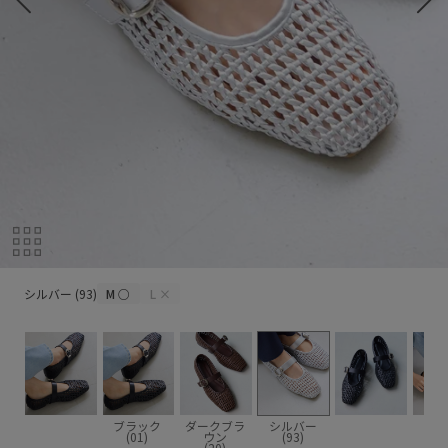
シルバー (93)
シルバー (93)
M
○
L
×
ブラック
ダークブラ
シルバー
(01)
ウン
(93)
(20)