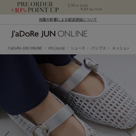
地震の影響による配送遅延について
J'aDoRe JUN ONLINE（ジャドール ジュ
ン オンライン）
J'aDoRe JUN ONLINE
VIS
(Juze)
シューズ
パンプス
メッシュメリ