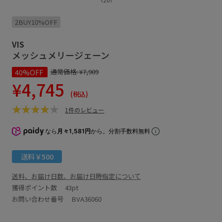
2BUY10%OFF
VIS
メッシュメリージェーン
40%OFF
通常価格:
¥7,909
¥4,745
(税込)
1件のレビュー
なら
月々1,581円
から。分割手数料無料
送料￥500
送料、お届け日数、お届け日時指定について
獲得ポイント数
43pt
お問い合わせ番号 BVA36060